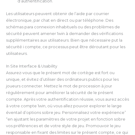
d’authentification.
Les utilisateurs peuvent obtenir de l’aide par courrier
électronique, par chat en direct ou par téléphone. Des
schémas para connexion inhabituels ou des problèmes de
sécurité peuvent amener 1win à demander des vérifications
supplémentaires aux utilisateurs. Bien que nécessaire put la
sécurité i compte, ce processus peut être déroutant pour les
utilisateurs.
In Site Interface & Usability
Assurez-vous que le présent mot de cortège est fort ou
unique, et évitez d’utiliser des ordinateurs publics pour les
joueurs connecter. Mettez le mot de procession à jour
régulièrement pour améliorer la sécurité de le présent
compte. Après votre authentification réussie, vous aurez accès
à votre compte 1win, où vous allez pouvoir explorer le large
éventail d’options sobre jeu. Personnalisez votre expérience”
“en ajustant les paramètres de votre projet en fonction sobre
vos préférences et de votre style de jeu. Promouvoir le jeu
responsable en fixant des limites sur le présent compte, ce qui