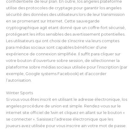
confidentielle de leur plan. En outre, los angeles plateforme
utilise des protocoles de cryptage pour garantir los angeles
sécurité des données des utilisateurs lors de leur transmission
en se promenant sur Internet. Cette sauvegarde
cryptographique agit etant donné que un coffre-fort sécurisé,
protégeant les infos sensibles des avertissement potentielles.
Les utilisateurs qui ont choisi de s’inscrire via leurs comptes
para médias sociaux sont capables bénéficier d’une
expérience de connexion simplifiée. Il suffit para cliquer sur
votre bouton d’ouverture sobre session, de sélectionner la
plateforme sobre médias sociaux utilisée pour l’inscription (par
exemple, Google systems Facebook) et d’accorder
l’autorisation.
Winter Sports
Si vous vous êtes inscrit en utilisant le adresse électronique, los
angeles procédure de union est simple. Rendez-vous sur le
internet site officiel de 1win et cliquez en allant sur le bouton «
se connecter ». Saisissez l’adresse électronique que les
joueurs avez utilisée pour vous inscrire ain votre mot de passe.