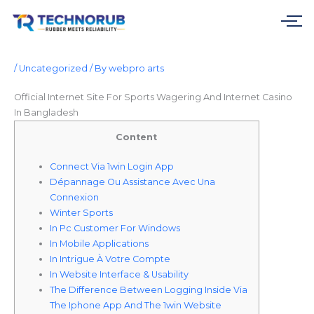
Skip
to
content
/
Uncategorized
/ By
webpro arts
Official Internet Site For Sports Wagering And Internet Casino
In Bangladesh
Content
Connect Via 1win Login App
Dépannage Ou Assistance Avec Una
Connexion
Winter Sports
In Pc Customer For Windows
In Mobile Applications
In Intrigue À Votre Compte
In Website Interface & Usability
The Difference Between Logging Inside Via
The Iphone App And The 1win Website