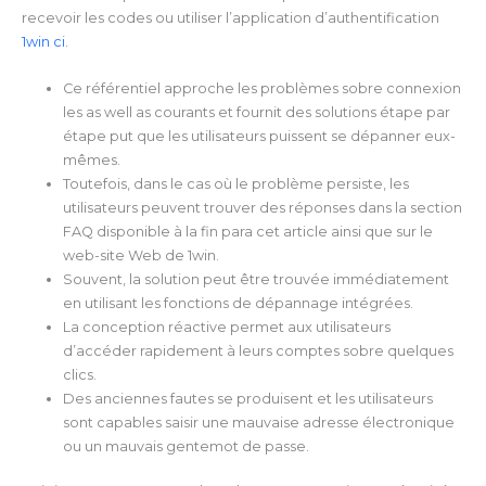
recevoir les codes ou utiliser l’application d’authentification
1win ci
.
Ce référentiel approche les problèmes sobre connexion
les as well as courants et fournit des solutions étape par
étape put que les utilisateurs puissent se dépanner eux-
mêmes.
Toutefois, dans le cas où le problème persiste, les
utilisateurs peuvent trouver des réponses dans la section
FAQ disponible à la fin para cet article ainsi que sur le
web-site Web de 1win.
Souvent, la solution peut être trouvée immédiatement
en utilisant les fonctions de dépannage intégrées.
La conception réactive permet aux utilisateurs
d’accéder rapidement à leurs comptes sobre quelques
clics.
Des anciennes fautes se produisent et les utilisateurs
sont capables saisir une mauvaise adresse électronique
ou un mauvais gentemot de passe.