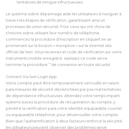
tentatives de intrigue infructueuses.
Le système sobre dépannage aide les utilisateurs à naviguer à
travers les étapes de vérification, garantissant ainsi un
processus de union sécurisé. Pour ceux qui ont choisi de
s’inscrire sobre utilisant leur numéro de téléphone,
commencez la procédure d’inscription en cliquant en se
promenant sur le bouton « inscription » sur le internet site
officiel de 1win. Vous recevrez el code de vérification sur votre
instruments mobile enregistré; saisissez ce code serve
terminer la procédure” “de connexion en toute sécurité.
Connect Via 1win Login App
Votre compte peut être temporairement verrouillé en raison
para mesures de sécurité déclenchées par pas mal tentatives
de dépendance infructueuses. Attendez votre temps imparti
systems suivez la procédure de récupération du compte, y
pénétré la vérification para votre identité equiparable courriel
ou equiparable téléphone, pour déverrouiller votre compte.
Bien que l’authentification à deux facteurs renforce la sécurité,
les utilisateurs peuvent observer des problèmes serve