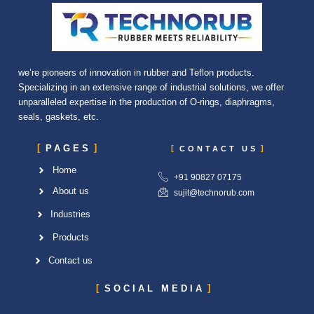
we’re pioneers of innovation in rubber and Teflon products.
Specializing in an extensive range of industrial solutions, we offer
unparalleled expertise in the production of O-rings, diaphragms,
seals, gaskets, etc.
PAGES
CONTACT US
Home
+91 90827 07175
About us
sujit@technorub.com
Industries
Products
Contact us
SOCIAL MEDIA