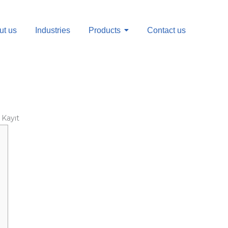
ut us
Industries
Products
Contact us
 Kayıt