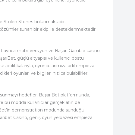
he Stolen Stones bulunmaktadır.
 çözümler sunan bir ekip ile desteklenmektedir.
Bet ayrıca mobil versiyon ve Başarı Gamble casino
rıBet, güçlü altyapısı ve kullanıcı dostu
us politikalarıyla, oyuncularımıza adil empieza
i oyunları ve bilgileri hızlıca bulabilirler.
ni sunmayı hedefler. BaşarıBet platformunda,
 ve bu modda kullanıcılar gerçek afin de
aşarıBet’in demonstration modunda sunduğu
şarıbet Casino, geniş oyun yelpazesi empieza