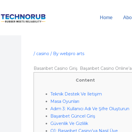
Skip
to
Home
Abo
content
/
casino
/ By
webpro arts
Basaribet Casino Giriş ️ Başarıbet Casino Online’a
Content
Teknik Destek Ve İletişim
Masa Oyunları
Adım 3: Kullanıcı Adı Ve Şifre Oluşturun
Başarıbet Güncel Giriş
Güvenlik Ve Gizlilik
Q1: Basaribet Casino’ya Nasıl Üye