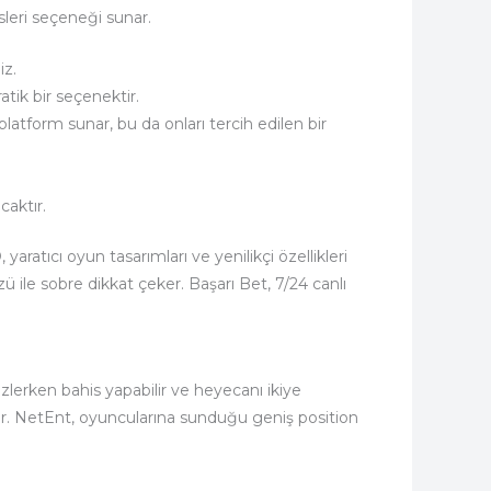
sleri seçeneği sunar.
iz.
tik bir seçenektir.
atform sunar, bu da onları tercih edilen bir
aktır.
atıcı oyun tasarımları ve yenilikçi özellikleri
ü ile sobre dikkat çeker. Başarı Bet, 7/24 canlı
izlerken bahis yapabilir ve heyecanı ikiye
 tanır. NetEnt, oyuncularına sunduğu geniş position