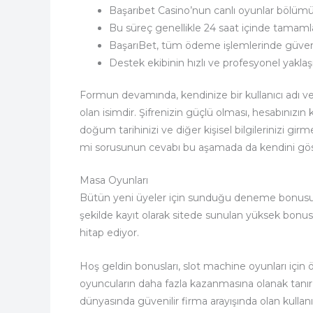
Başarıbet Casino’nun canlı oyunlar bölümü,
Bu süreç genellikle 24 saat içinde tamaml
BaşarıBet, tüm ödeme işlemlerinde güvenli ş
Destek ekibinin hızlı ve profesyonel yaklaşı
Formun devamında, kendinize bir kullanıcı adı ve 
olan isimdir. Şifrenizin güçlü olması, hesabınızın 
doğum tarihinizi ve diğer kişisel bilgilerinizi gir
mi sorusunun cevabı bu aşamada da kendini göst
Masa Oyunları
Bütün yeni üyeler için sunduğu deneme bonusu fır
şekilde kayıt olarak sitede sunulan yüksek bonus
hitap ediyor.
Hoş geldin bonusları, slot machine oyunları için ö
oyuncuların daha fazla kazanmasına olanak tanır 
dünyasında güvenilir firma arayışında olan kullan