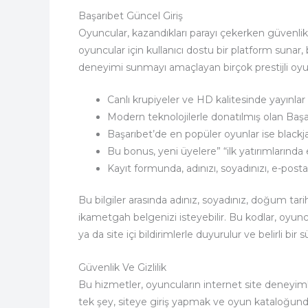
Başarıbet Güncel Giriş
Oyuncular, kazandıkları parayı çekerken güvenli
oyuncular için kullanıcı dostu bir platform sunar
deneyimi sunmayı amaçlayan birçok prestijli oyun t
Canlı krupiyeler ve HD kalitesinde yayınlar
Modern teknolojilerle donatılmış olan Ba
Başarıbet’de en popüler oyunlar ise blackjac
Bu bonus, yeni üyelere” “ilk yatırımlarında
Kayıt formunda, adınızı, soyadınızı, e-posta 
Bu bilgiler arasında adınız, soyadınız, doğum tari
ikametgah belgenizi isteyebilir. Bu kodlar, oyunc
ya da site içi bildirimlerle duyurulur ve belirli bir s
Güvenlik Ve Gizlilik
Bu hizmetler, oyuncuların internet site deneyiml
tek şey, siteye giriş yapmak ve oyun kataloğunda