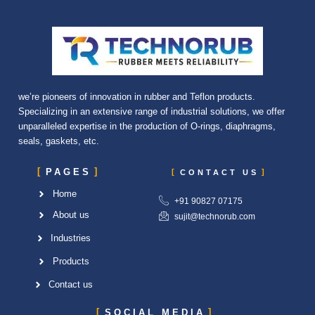
we’re pioneers of innovation in rubber and Teflon products.
Specializing in an extensive range of industrial solutions, we offer
unparalleled expertise in the production of O-rings, diaphragms,
seals, gaskets, etc.
PAGES
CONTACT US
Home
+91 90827 07175
About us
sujit@technorub.com
Industries
Products
Contact us
SOCIAL MEDIA