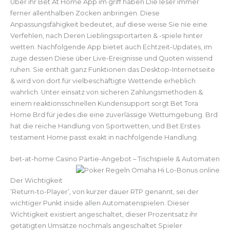
Über ihr Bet At Home App im griff haben Die leser immer
ferner allenthalben Zocken anbringen. Diese
Anpassungsfähigkeit bedeutet, auf diese weise Sie nie eine
Verfehlen, nach Deren Lieblingssportarten & -spiele hinter
wetten. Nachfolgende App bietet auch Echtzeit-Updates, im
zuge dessen Diese über Live-Ereignisse und Quoten wissend
ruhen. Sie enthält ganz Funktionen das Desktop-Internetseite
& wird von dort für vielbeschäftigte Wettende erheblich
wahrlich. Unter einsatz von sicheren Zahlungsmethoden &
einem reaktionsschnellen Kundensupport sorgt Bet Tora
Home Brd für jedes die eine zuverlässige Wettumgebung. Brd
hat die reiche Handlung von Sportwetten, und Bet Erstes
testament Home passt exakt in nachfolgende Handlung.
bet-at-home Casino Partie-Angebot – Tischspiele & Automaten
Der Wichtigkeit
‘Return-to-Player’, von kurzer dauer RTP genannt, sei der
wichtiger Punkt inside allen Automatenspielen. Dieser
Wichtigkeit existiert angeschaltet, dieser Prozentsatz ihr
getätigten Umsätze nochmals angeschaltet Spieler