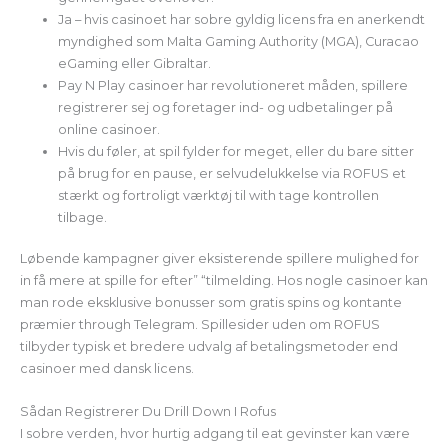
Ja – hvis casinoet har sobre gyldig licens fra en anerkendt
myndighed som Malta Gaming Authority (MGA), Curacao
eGaming eller Gibraltar.
Pay N Play casinoer har revolutioneret måden, spillere
registrerer sej og foretager ind- og udbetalinger på
online casinoer.
Hvis du føler, at spil fylder for meget, eller du bare sitter
på brug for en pause, er selvudelukkelse via ROFUS et
stærkt og fortroligt værktøj til with tage kontrollen
tilbage.
Løbende kampagner giver eksisterende spillere mulighed for
in få mere at spille for efter” “tilmelding. Hos nogle casinoer kan
man rode eksklusive bonusser som gratis spins og kontante
præmier through Telegram. Spillesider uden om ROFUS
tilbyder typisk et bredere udvalg af betalingsmetoder end
casinoer med dansk licens.
Sådan Registrerer Du Drill Down I Rofus
I sobre verden, hvor hurtig adgang til eat gevinster kan være