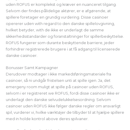
uden ROFUS er komplekst og kræver en nuanceret tilgang.
Selvom der findes pålidelige aktører, er e afgørende, at
spillere foretager en grundig vurdering. Disse casinoer
opererer uden with regard to den danske spillelovgivning,
hvilket betyder, with de ikke er underlagt de samme
sikkerhedsstandarder og foranstaltninger for spillerbeskyttelse.
ROFUS fungerer som durante beskyttende barriere, jeder
forhindrer registrerede brugere i at få adgang til licenserede
danske casinoer.
Bonusser Samt Kampagner
Derudover modtager i ikke markedsføringsmateriale fra
casinoer, så ni undgår fristelsen unti at spille igen. Ja, det
emergeny room muligt at spille på casinoer uden ROFUS,
selvom i er registreret we ROFUS, fordi disse casinoer ikke er
underlagt den danske selvudelukkelsesordning. Selvom
casinoer uden ROFUS ikke følger danske regler om ansvarligt
spil, vurderer vi, hvilke værktøjer de tilbyder til at hjælpe spillere
med in holde kontrol above deres spilvaner.