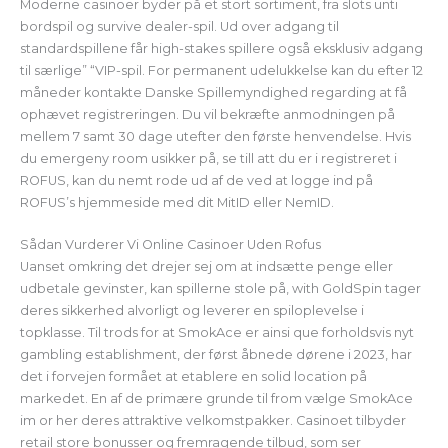
Moderne casinoer byder på et stort sortiment, fra slots unti
bordspil og survive dealer-spil. Ud over adgang til
standardspillene får high-stakes spillere også eksklusiv adgang
til særlige” “VIP-spil. For permanent udelukkelse kan du efter 12
måneder kontakte Danske Spillemyndighed regarding at få
ophævet registreringen. Du vil bekræfte anmodningen på
mellem 7 samt 30 dage utefter den første henvendelse. Hvis
du emergeny room usikker på, se till att du er i registreret i
ROFUS, kan du nemt rode ud af de ved at logge ind på
ROFUS’s hjemmeside med dit MitID eller NemID.
Sådan Vurderer Vi Online Casinoer Uden Rofus
Uanset omkring det drejer sej om at indsætte penge eller
udbetale gevinster, kan spillerne stole på, with GoldSpin tager
deres sikkerhed alvorligt og leverer en spiloplevelse i
topklasse. Til trods for at SmokAce er ainsi que forholdsvis nyt
gambling establishment, der først åbnede dørene i 2023, har
det i forvejen formået at etablere en solid location på
markedet. En af de primære grunde til from vælge SmokAce
im or her deres attraktive velkomstpakker. Casinoet tilbyder
retail store bonusser og fremragende tilbud, som ser