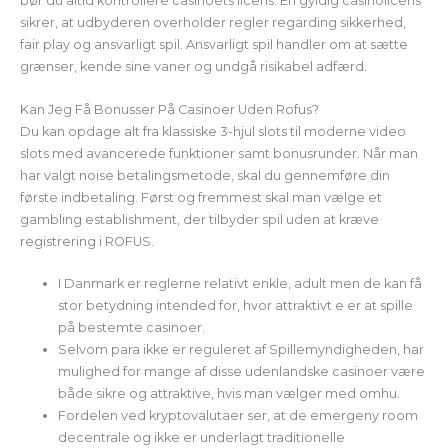
bør du altid kontrollere casinoets licens. En gyldig casinolicens
sikrer, at udbyderen overholder regler regarding sikkerhed,
fair play og ansvarligt spil. Ansvarligt spil handler om at sætte
grænser, kende sine vaner og undgå risikabel adfærd.
Kan Jeg Få Bonusser På Casinoer Uden Rofus?
Du kan opdage alt fra klassiske 3-hjul slots til moderne video
slots med avancerede funktioner samt bonusrunder. Når man
har valgt noise betalingsmetode, skal du gennemføre din
første indbetaling. Først og fremmest skal man vælge et
gambling establishment, der tilbyder spil uden at kræve
registrering i ROFUS.
I Danmark er reglerne relativt enkle, adult men de kan få
stor betydning intended for, hvor attraktivt e er at spille
på bestemte casinoer.
Selvom para ikke er reguleret af Spillemyndigheden, har
mulighed for mange af disse udenlandske casinoer være
både sikre og attraktive, hvis man vælger med omhu.
Fordelen ved kryptovalutaer ser, at de emergeny room
decentrale og ikke er underlagt traditionelle