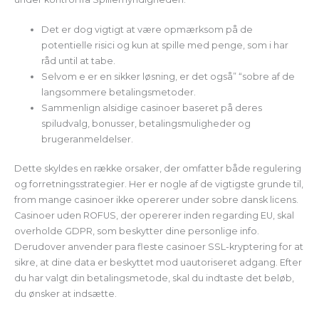
Det er dog vigtigt at være opmærksom på de
potentielle risici og kun at spille med penge, som i har
råd until at tabe.
Selvom e er en sikker løsning, er det også” “sobre af de
langsommere betalingsmetoder.
Sammenlign alsidige casinoer baseret på deres
spiludvalg, bonusser, betalingsmuligheder og
brugeranmeldelser.
Dette skyldes en række orsaker, der omfatter både regulering
og forretningsstrategier. Her er nogle af de vigtigste grunde til,
from mange casinoer ikke opererer under sobre dansk licens.
Casinoer uden ROFUS, der opererer inden regarding EU, skal
overholde GDPR, som beskytter dine personlige info.
Derudover anvender para fleste casinoer SSL-kryptering for at
sikre, at dine data er beskyttet mod uautoriseret adgang. Efter
du har valgt din betalingsmetode, skal du indtaste det beløb,
du ønsker at indsætte.