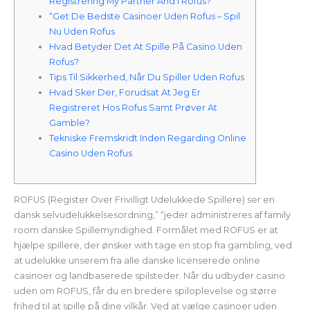
Registrering My Partner And I Rofus?
“Get De Bedste Casinoer Uden Rofus – Spil
Nu Uden Rofus
Hvad Betyder Det At Spille På Casino Uden
Rofus?
Tips Til Sikkerhed, Når Du Spiller Uden Rofus
Hvad Sker Der, Forudsat At Jeg Er
Registreret Hos Rofus Samt Prøver At
Gamble?
Tekniske Fremskridt Inden Regarding Online
Casino Uden Rofus
ROFUS (Register Over Frivilligt Udelukkede Spillere) ser en
dansk selvudelukkelsesordning,” “jeder administreres af family
room danske Spillemyndighed. Formålet med ROFUS er at
hjælpe spillere, der ønsker with tage en stop fra gambling, ved
at udelukke unserem fra alle danske licenserede online
casinoer og landbaserede spilsteder. Når du udbyder casino
uden om ROFUS, får du en bredere spiloplevelse og større
frihed til at spille på dine vilkår. Ved at vælge casinoer uden