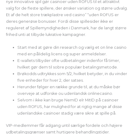
nye innovative spil gør casinoer uden ROFUS til et attraktivt
valg for de fleste spillere, der ønsker variation og større udvalg.
Et af de helt store trækplastre ved casino” “uden ROFUS er
deres generøse bonusser. Fordi disse spillesider ikke er
reguleret af Spillemyndigheden i Danmark, har de langt større
frihed unti at tilbyde lukrative kampagner.
Start med at gøre din research og vælg et on line casino
med en pålidelig licens og super anmeldelser.
E-wallets tilbyder ofte udbetalinger indenfor få timer,
hvilket gør dem til sobre populær betalingsmetode.
Brøkodds udtrykkes som 5/2, hvilket betyder, in du vinder
five enheder for hver 2, der satses.
Herunder følger en række grunde til, at du måske bør
overveje at udforske ou udenlandsk onlinecasino.
Selvom i ikke kan bruge NemID elr MitID på casinoer
uden ROFUS, har mulighed for at rigtig mange af disse
udenlandske casinoer stadig være sikre at spille på.
VIP-medlemmer får adgang until særlige fordele och højere
udbetalingsgrænser samt hurtigere behandlingstider.