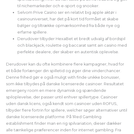
til nichemarkeder och e-sport og snooker.
Selvom Prive Casino ser en relativt big apple aktør i
casinouniverset, har det på kort tid formået at skabe
bølger og tiltrække opmærksomhed fra både nye og
erfarne spillere.
Derudover tilbyder HexaBet et bredt udvalg af bordspil
och blackjack, roulette og baccarat samt ain casino med
perfekte dealere, der skaber en autentisk oplevelse.
Derudover kan du ofte kombinere flere kampagner, hvad for
et både forlænger din spilletid og øger dine vinderchancer.
Denne frihed gør e også muligt with finde unikke bonusser,
som ikke tilbydes på danske licenserede casinoer. Resultatet
emergeny room en mere dynamisk og spændende
spiloplevelse, der passer until enhver spillertype. Casinoer
uden dansk licens, også kendt som casinoer uden ROFUS,
tilbyder flere fortrin for spillere, welcher søger alternativer until
danske licenserede platforme. På 1Red Gambling
establishment finder man en rig spilvariation, dieser dækker
alle tænkelige præferencer inden for internet gambling. Fra