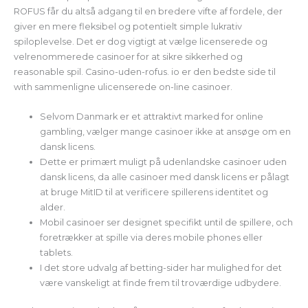
ROFUS får du altså adgang til en bredere vifte af fordele, der
giver en mere fleksibel og potentielt simple lukrativ
spiloplevelse. Det er dog vigtigt at vælge licenserede og
velrenommerede casinoer for at sikre sikkerhed og
reasonable spil. Casino-uden-rofus. io er den bedste side til
with sammenligne ulicenserede on-line casinoer.
Selvom Danmark er et attraktivt marked for online
gambling, vælger mange casinoer ikke at ansøge om en
dansk licens.
Dette er primært muligt på udenlandske casinoer uden
dansk licens, da alle casinoer med dansk licens er pålagt
at bruge MitID til at verificere spillerens identitet og
alder.
Mobil casinoer ser designet specifikt until de spillere, och
foretrækker at spille via deres mobile phones eller
tablets.
I det store udvalg af betting-sider har mulighed for det
være vanskeligt at finde frem til troværdige udbydere.