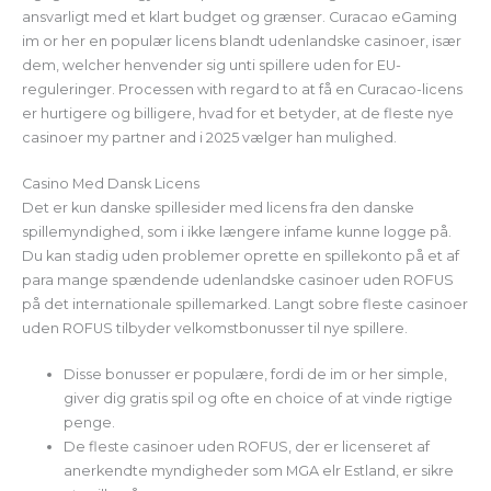
ansvarligt med et klart budget og grænser. Curacao eGaming
im or her en populær licens blandt udenlandske casinoer, især
dem, welcher henvender sig unti spillere uden for EU-
reguleringer. Processen with regard to at få en Curacao-licens
er hurtigere og billigere, hvad for et betyder, at de fleste nye
casinoer my partner and i 2025 vælger han mulighed.
Casino Med Dansk Licens
Det er kun danske spillesider med licens fra den danske
spillemyndighed, som i ikke længere infame kunne logge på.
Du kan stadig uden problemer oprette en spillekonto på et af
para mange spændende udenlandske casinoer uden ROFUS
på det internationale spillemarked. Langt sobre fleste casinoer
uden ROFUS tilbyder velkomstbonusser til nye spillere.
Disse bonusser er populære, fordi de im or her simple,
giver dig gratis spil og ofte en choice of at vinde rigtige
penge.
De fleste casinoer uden ROFUS, der er licenseret af
anerkendte myndigheder som MGA elr Estland, er sikre