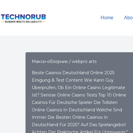
Skip
to
Home
Abo
content
Макси-обзорник
/
webpro arts
Beste Casinos Deutschland Online 2025
Einigung & Test Content Wie Kann Guy
Überprüfen, Ob Ein Online Casino Legitimate
Ist? Seriöse Online Casino Tests Top 10 Online
Casinos Für Deutsche Spieler Die Tollsten
Online Casinos In Deutschland Welche Sind
Immer Die Besten Online Casinos In
Deutschland Für 2025? Auf Das Spielangebot
Achten Der Praktische Artikel Für Unterwegs:”