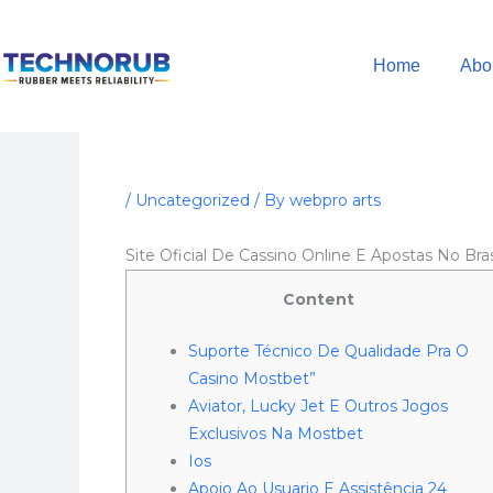
Skip
to
Home
Abo
content
/
Uncategorized
/ By
webpro arts
Site Oficial De Cassino Online E Apostas No Bras
Content
Suporte Técnico De Qualidade Pra O
Casino Mostbet”
Aviator, Lucky Jet E Outros Jogos
Exclusivos Na Mostbet
Ios
Apoio Ao Usuario E Assistência 24