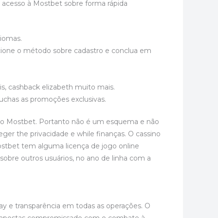
 o acesso à Mostbet sobre forma rápida
diomas.
lecione o método sobre cadastro e conclua em
is, cashback elizabeth muito mais.
muchas as promoções exclusivas.
tro Mostbet. Portanto não é um esquema e não
er the privacidade e while finanças. O cassino
Mostbet tem alguma licença de jogo online
obre outros usuários, no ano de linha com a
ay e transparência em todas as operações. O
bre apostas compromissado com o combate à