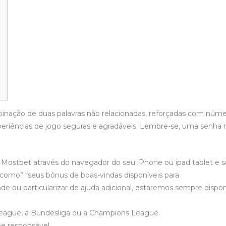
binação de duas palavras não relacionadas, reforçadas com númer
eriências de jogo seguras e agradáveis. Lembre-se, uma senha ro
 Mostbet através do navegador do seu iPhone ou ipad tablet e se
omo” “seus bônus de boas-vindas disponíveis para
e ou particularizar de ajuda adicional, estaremos sempre disponív
eague, a Bundesliga ou a Champions League.
e responsável,