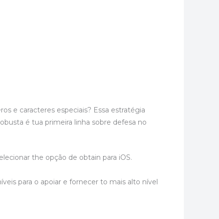
os e caracteres especiais? Essa estratégia
busta é tua primeira linha sobre defesa no
lecionar the opção de obtain para iOS.
eis para o apoiar e fornecer to mais alto nível