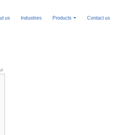
ut us
Industries
Products
Contact us
il