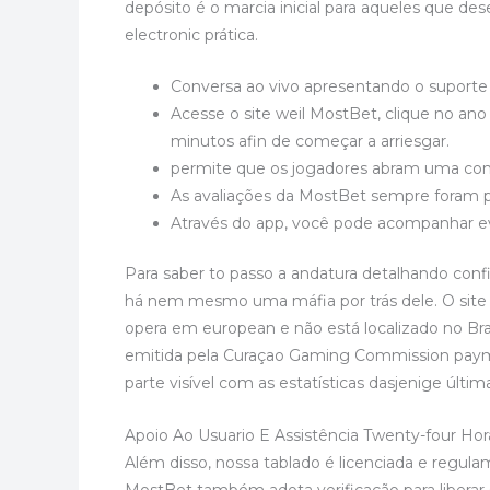
depósito é o marcia inicial para aqueles que de
electronic prática.
Conversa ao vivo apresentando o suporte 
Acesse o site weil MostBet, clique no an
minutos afin de começar a arriesgar.
permite que os jogadores abram uma co
As avaliações da MostBet sempre foram po
Através do app, você pode acompanhar eve
Para saber to passo a andatura detalhando co
há nem mesmo uma máfia por trás dele. O site o
opera em european e não está localizado no Bras
emitida pela Curaçao Gaming Commission paymen
parte visível com as estatísticas dasjenige últim
Apoio Ao Usuario E Assistência Twenty-four Ho
Além disso, nossa tablado é licenciada e regul
MostBet também adota verificação para liberar