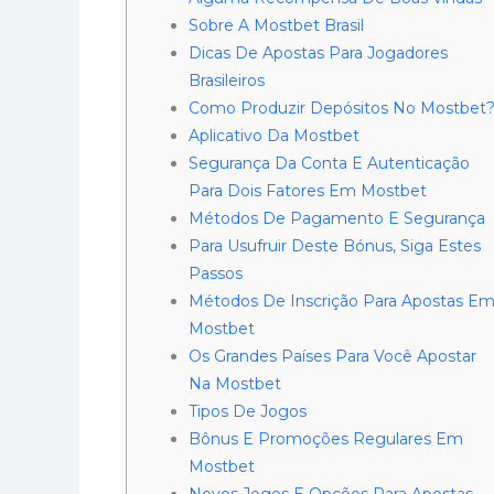
Sobre A Mostbet Brasil
Dicas De Apostas Para Jogadores
Brasileiros
Como Produzir Depósitos No Mostbet
Aplicativo Da Mostbet
Segurança Da Conta E Autenticação
Para Dois Fatores Em Mostbet
Métodos De Pagamento E Segurança
Para Usufruir Deste Bónus, Siga Estes
Passos
Métodos De Inscrição Para Apostas E
Mostbet
Os Grandes Países Para Você Apostar
Na Mostbet
Tipos De Jogos
Bônus E Promoções Regulares Em
Mostbet