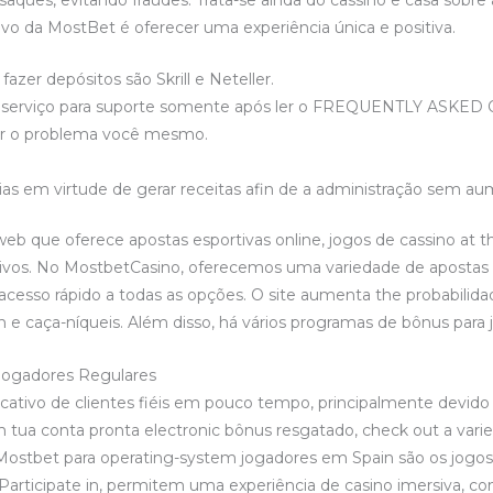
tivo da MostBet é oferecer uma experiência única e positiva.
zer depósitos são Skrill e Neteller.
serviço para suporte somente após ler o FREQUENTLY ASKED Q
ver o problema você mesmo.
erias em virtude de gerar receitas afin de a administração sem a
eb que oferece apostas esportivas online, jogos de cassino at t
ivos. No MostbetCasino, oferecemos uma variedade de apostas e
 acesso rápido a todas as opções. O site aumenta the probabilid
 caça-níqueis. Além disso, há vários programas de bônus para j
Jogadores Regulares
ativo de clientes fiéis em pouco tempo, principalmente devido à
tua conta pronta electronic bônus resgatado, check out a vari
Mostbet para operating-system jogadores em Spain são os jogos d
rticipate in, permitem uma experiência de casino imersiva, com 