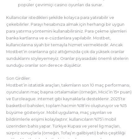
popüler çevrimiçi casino oyunları da sunar.
Kullanıcılar istedikleri şekilde kolayca para yatırabilir ve
çekebilirler. Parayı hesabınıza almak için herhangi bir uygun
para yatırma yöntemini kullanabilirsiniz. Para çekme işlemleri
banka kartlarına ve e-cüzdanlara yapılabilir. Mostbet,
kullanıcılarına siyah bir temayla hizmet vermektedir. Ancak
Mostbet’in oranlarına göz attığımızda çok da yüksek oranlar
sunduklarını söyleyemeyiz. Oranlar piyasadaki önemli sitelerin
sunduğu oranlar son derece düşüktür.
Son Girdiler:
Mostbet’in istatistik araçları, takımların son 10 maç performansı,
oyuncuların maç başına ortalamaları (örneğin, Micić’in 15+ puan)
ve Euroleague. internet gibi kaynaklarla desteklenir. 2025’te
basketbol bahisleri, toplam hacmin %18’ini oluşturuyor ve %15
büyüme gösteriyor. Mobil uygulama, maç yayınları ve
bildirimlerle erişimi kolaylaştırır; kullanıcıların %75’i mobil
üzerinden bahis yapar. Türkiye Kupası ve yerel lig maçları,
sürpriz sonuçlarla (örneğin, Tofaş’ın galibiyeti) bahis çeşitliliği