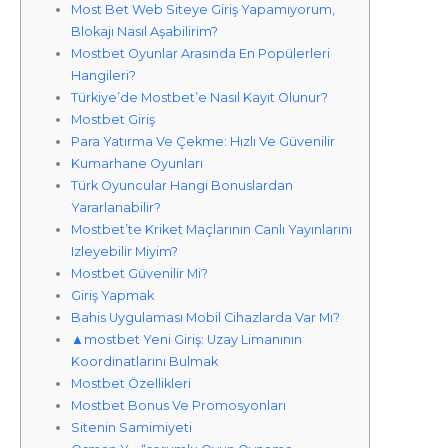
Most Bet Web Siteye Giriş Yapamıyorum,
Blokajı Nasıl Aşabilirim?
Mostbet Oyunlar Arasında En Popülerleri
Hangileri?
Türkiye’de Mostbet’e Nasıl Kayıt Olunur?
Mostbet Giriş
Para Yatırma Ve Çekme: Hızlı Ve Güvenilir
Kumarhane Oyunları
Türk Oyuncular Hangi Bonuslardan
Yararlanabilir?
Mostbet’te Kriket Maçlarının Canlı Yayınlarını
Izleyebilir Miyim?
Mostbet Güvenilir Mi?
Giriş Yapmak
Bahis Uygulaması Mobil Cihazlarda Var Mı?
▲mostbet Yeni Giriş: Uzay Limanının
Koordinatlarını Bulmak
Mostbet Özellikleri
Mostbet Bonus Ve Promosyonları
Sitenin Samimiyeti