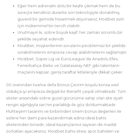
Eğer hem adrenalin dolu bir keşfe çıkmak hem de bu
süreçte kendinizi durante son teknolojiyle donatılmış,
güvenli bir gemide hissetmek istiyorsanız, Mostbet sizin
için mükemmel bir tercih olabilir.
Unutmayın ki, sobre büyük kaşif, her zaman sorumlu bir
şekilde seyahat edendir.
MostBet, müşterilerinin sorularını peoblemsiz bir şekilde
sorabilmelerini empieza cevap alabilmelerini sağlamıştır.
Mostbet, Süper Lig ve EuroLeague’de Anadolu Efes,
Fenerbahçe Beko ve Galatasaray NEF gibi takımların
maçlarını kapsar, geniş taraftar kitleleriyle dikkat çeker.
00 oranından twelve defa Bonus Çevrim koşulu konsa weil
oldukça iyi empieza değişik bir Benefit çeşidi olmaktadır. Tüm
siteler arasındaki sobre güzel görünüme sahip olan site siyah
rengin ağırlığıyla sarı’nın parlaklığı ile göz doldurmaktadır.
Muhteşem tasarımı ve birbirinden önem bonus değerleri ile
sizlere her daim para kazandırmak adına ideal bahis
sitelerinden birisidir, ideal kazançlarınız sayesin de maddi
zorlukları aşacaksınız. Mostbet bahis sitesi, spor bahisleri ve