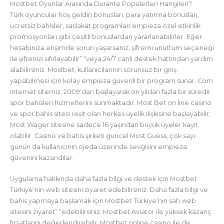
Mostbet Oyunlar Arasında Durante Popülerleri Hangileri?
Türk oyuncular hoş geldin bonusları, para yatırma bonusları,
ücretsiz bahisler, sadakat programları empieza özel etkinlik
promosyonları gibi çeşitli bonuslardan yararlanabilirler. Eğer
hesabınıza erişimde sorun yaşarsanız, şifremi unuttum seçeneği
ile şifrenizi sıfırlayabilir” “veya 24/7 canlı destek hattından yardım
alabilirsiniz. Mostbet, kullanıcılarının sorunsuz bir giriş
yapabilmesi için kolay empieza güvenli bir program sunar. Com
internet sitemiz, 2009’dan başlayarak on yıldan fazla bir süredir
spor bahisleri hizmetlerini sunmaktadır. Most Bet on line casino
ve spor bahis sitesi reşit olan herkes üyelik ilişkisine başlayabilir,
Most Wager sitesine sadece 16 yaşından büyük üyeler kayıt
olabilir. Casino ve bahis şirketi güncel Most Guess, çok sayı
günün da kullanıcının ojeda üzerinde sevgisini empieza
güvenini kazandılar.
Uygulama hakkında daha fazla bilgi ve destek için Mostbet
Türkiye’nin web sitesini ziyaret edebilirsiniz. Daha fazla bilgi ve
bahis yapmaya başlamak için Mostbet Türkiye’nin sah web
sitesini ziyaret” “edebilirsiniz. Mostbet Aviator ile yüksek kazanç
fırsatlarını değerlendirebilir, Mostbet online casino ile de