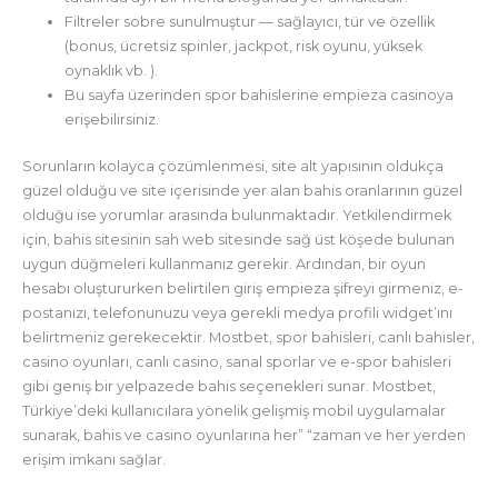
Filtreler sobre sunulmuştur — sağlayıcı, tür ve özellik
(bonus, ücretsiz spinler, jackpot, risk oyunu, yüksek
oynaklık vb. ).
Bu sayfa üzerinden spor bahislerine empieza casinoya
erişebilirsiniz.
Sorunların kolayca çözümlenmesi, site alt yapısının oldukça
güzel olduğu ve site içerisinde yer alan bahis oranlarının güzel
olduğu ise yorumlar arasında bulunmaktadır. Yetkilendirmek
için, bahis sitesinin sah web sitesinde sağ üst köşede bulunan
uygun düğmeleri kullanmanız gerekir. Ardından, bir oyun
hesabı oluştururken belirtilen giriş empieza şifreyi girmeniz, e-
postanızı, telefonunuzu veya gerekli medya profili widget’ını
belirtmeniz gerekecektir. Mostbet, spor bahisleri, canlı bahisler,
casino oyunları, canlı casino, sanal sporlar ve e-spor bahisleri
gibi geniş bir yelpazede bahis seçenekleri sunar. Mostbet,
Türkiye’deki kullanıcılara yönelik gelişmiş mobil uygulamalar
sunarak, bahis ve casino oyunlarına her” “zaman ve her yerden
erişim imkanı sağlar.