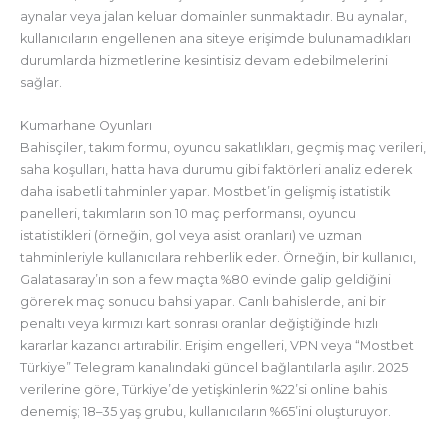
aynalar veya jalan keluar domainler sunmaktadır. Bu aynalar,
kullanıcıların engellenen ana siteye erişimde bulunamadıkları
durumlarda hizmetlerine kesintisiz devam edebilmelerini
sağlar.
Kumarhane Oyunları
Bahisçiler, takım formu, oyuncu sakatlıkları, geçmiş maç verileri,
saha koşulları, hatta hava durumu gibi faktörleri analiz ederek
daha isabetli tahminler yapar. Mostbet’in gelişmiş istatistik
panelleri, takımların son 10 maç performansı, oyuncu
istatistikleri (örneğin, gol veya asist oranları) ve uzman
tahminleriyle kullanıcılara rehberlik eder. Örneğin, bir kullanıcı,
Galatasaray’ın son a few maçta %80 evinde galip geldiğini
görerek maç sonucu bahsi yapar. Canlı bahislerde, ani bir
penaltı veya kırmızı kart sonrası oranlar değiştiğinde hızlı
kararlar kazancı artırabilir. Erişim engelleri, VPN veya “Mostbet
Türkiye” Telegram kanalındaki güncel bağlantılarla aşılır. 2025
verilerine göre, Türkiye’de yetişkinlerin %22’si online bahis
denemiş; 18–35 yaş grubu, kullanıcıların %65’ini oluşturuyor.