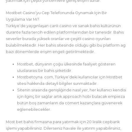
yatırmak için çeşitli yöntemlere geniş erişim sunar.
Mostbet Casino’yu Cep Telefonunda Oynamak Için Bir
Uygulama Var Mı?
Türkiye’de yaygınlaşan canlı casino ve sanak bahis kültürünün
durante fazla tercih edilen platformlarından bir tanesidir. Bahis
severler burada yüksek oranlar ve çeşitli casino oyunları
bulabilmektedir. Her bahis sitesinde olduğu gibi bu platform ag
bazı dönemlerde erişim engeli getirilmektedir.
Mostbet, dünyanın çoğu ülkesinde faaliyet gösteren
uluslararası bir bahis şirketidir.
Mostbetoyna. com, Türkiye’deki kullanıcılar için Mostbet
sitesi hakkında detaylı bilgiler sunmaktadır.
Sitenin sırasında genişliğinde nasıl yer, her kullanıcı kendisi
için ilginç bir sağlar artık approach hobi bulacak empieza
bütün boş zamanların da cömert kazançlara güvenerek
eğlenebilecekler.
Most bet bahis firmasına para yatırmak için 20 liralık cepbank
işlemi yapabilirsiniz. Dilerseniz havale ile yatırım yapabilirsiniz,