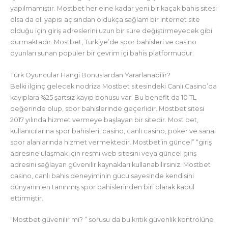
yapılmamıştır. Mostbet her eine kadar yeni bir kaçak bahis sitesi
olsa da oll yapısı açısından oldukça sağlam bir internet site
olduğu için giriş adreslerini uzun bir süre değiştirmeyecek gibi
durmaktadır. Mostbet, Türkiye’de spor bahisleri ve casino
oyunları sunan popüler bir çevrim içi bahis platformudur.
Türk Oyuncular Hangi Bonuslardan Yararlanabilir?
Belki ilginç gelecek nodriza Mostbet sitesindeki Canlı Casino’da
kayıplara %25 şartsız kayıp bonusu var. Bu benefit da 10 TL
değerinde olup, spor bahislerinde geçerlidir. Mostbet sitesi
2017 yılında hizmet vermeye başlayan bir sitedir. Most bet,
kullanıcılarına spor bahisleri, casino, canlı casino, poker ve sanal
spor alanlarında hizmet vermektedir. Mostbet’in güncel” “giriş
adresine ulaşmak için resmi web sitesini veya güncel giriş
adresini sağlayan güvenilir kaynakları kullanabilirsiniz. Mostbet
casino, canlı bahis deneyiminin gücü sayesinde kendisini
dünyanın en tanınmış spor bahislerinden biri olarak kabul
ettirmiştir.
“Mostbet güvenilir mi? ” sorusu da bu kritik güvenlik kontrolüne