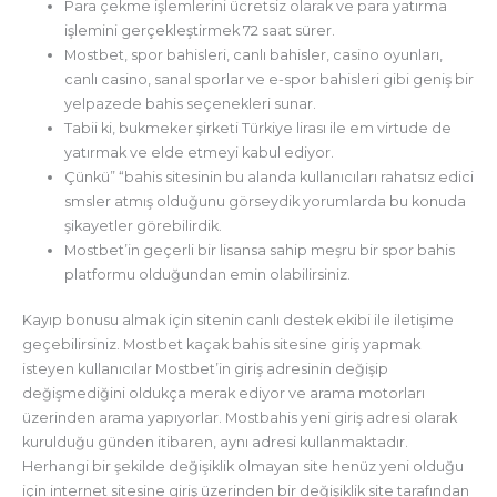
Para çekme işlemlerini ücretsiz olarak ve para yatırma
işlemini gerçekleştirmek 72 saat sürer.
Mostbet, spor bahisleri, canlı bahisler, casino oyunları,
canlı casino, sanal sporlar ve e-spor bahisleri gibi geniş bir
yelpazede bahis seçenekleri sunar.
Tabii ki, bukmeker şirketi Türkiye lirası ile em virtude de
yatırmak ve elde etmeyi kabul ediyor.
Çünkü” “bahis sitesinin bu alanda kullanıcıları rahatsız edici
smsler atmış olduğunu görseydik yorumlarda bu konuda
şikayetler görebilirdik.
Mostbet’in geçerli bir lisansa sahip meşru bir spor bahis
platformu olduğundan emin olabilirsiniz.
Kayıp bonusu almak için sitenin canlı destek ekibi ile iletişime
geçebilirsiniz. Mostbet kaçak bahis sitesine giriş yapmak
isteyen kullanıcılar Mostbet’in giriş adresinin değişip
değişmediğini oldukça merak ediyor ve arama motorları
üzerinden arama yapıyorlar. Mostbahis yeni giriş adresi olarak
kurulduğu günden itibaren, aynı adresi kullanmaktadır.
Herhangi bir şekilde değişiklik olmayan site henüz yeni olduğu
için internet sitesine giriş üzerinden bir değişiklik site tarafından