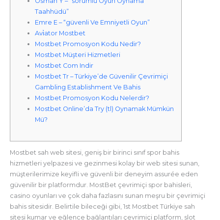
Osman Y – “sorumlu Oyun Oynama
Taahhüdü”
Emre E – “güvenli Ve Emniyetli Oyun”
Avi̇ator Mostbet
Mostbet Promosyon Kodu Nedir?
Mostbet Müşteri Hizmetleri
Mostbet Com Indir
Mostbet Tr – Türkiye’de Güvenilir Çevrimiçi
Gambling Establishment Ve Bahis
Mostbet Promosyon Kodu Nelerdir?
Mostbet Online’da Try (tl) Oynamak Mümkün
Mü?
Mostbet sah web sitesi, geniş bir birinci sınıf spor bahis
hizmetleri yelpazesi ve gezinmesi kolay bir web sitesi sunan,
müşterilerimize keyifli ve güvenli bir deneyim assurée eden
güvenilir bir platformdur. MostBet çevrimiçi spor bahisleri,
casino oyunları ve çok daha fazlasını sunan meşru bir çevrimiçi
bahis sitesidir. Belirtile bileceği gibi, 1st Mostbet Türkiye sah
sitesi kumar ve eğlence bağlantıları çevrimiçi platform, slot