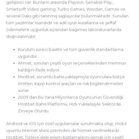
geliştirici var. Bunların arasında Playson, Sensible Play,
Smartsoft Video gaming, Turbo Games, Wazdan, Gamzix ve
several Oaks gibi tanınmış sağlayıcılar bulunmaktadır. Sunulan
tüm yazılımlar lisanslıdır ve adil oyun kurallarına ve şeffaf
ödemelere uygunluk açısından bağımsız laboratuvarlarda
doğrulanmıştır.
Kurulum süreci basittir ve tüm güvenlik standartlarına
uygundur.
Ahmet, sunulan çeşitli oyun seçeneklerinden memnun
kaldığını ifade ediyor.
Mostbet, sorumlu bahis yaklaşımıyla oyunculara bütçe
limitleri, kayıp kontrol araçları ve risk bilgilendirmeleri
sunar.
2009’dan Bu Yana Milyonlarca Oyuncunun Güvendiği
Mostbet Bahis Platformu, Hızlı Yükselişiyle Sektörde
Zirveye Oturdu.
Android ve iOS için özel uygulamalar sunulmakta olup, mobil
uyumlu internet sitesi üzerinden de hizmet verilmektedir.
Mostbet, Türkiye’deki erişim kısıtlamalarını aşmak için çeşitli