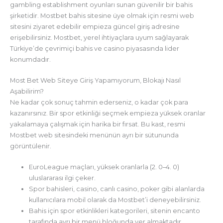
gambling establishment oyunları sunan güvenilir bir bahis
şirketidir. Mostbet bahis sitesine üye olmak için resmi web
sitesini ziyaret edebilir empieza güncel giriş adresine
erişebilirsiniz. Mostbet, yerel ihtiyaçlara uyum sağlayarak
Türkiye’de çevrimiçi bahis ve casino piyasasında lider
konumdadır.
Most Bet Web Siteye Giriş Yapamıyorum, Blokajı Nasıl
Aşabilirim?
Ne kadar çok sonuç tahmin ederseniz, o kadar çok para
kazanırsınız. Bir spor etkinliği seçmek empieza yüksek oranlar
yakalamaya çalışmak için harika bir fırsat. Bu kast, resmi
Mostbet web sitesindeki menünün ayrı bir sütununda
görüntülenir.
EuroLeague maçları, yüksek oranlarla (2. 0–4. 0)
uluslararası ilgi çeker.
Spor bahisleri, casino, canlı casino, poker gibi alanlarda
kullanıcılara mobil olarak da Mostbet’i deneyebilirsiniz.
Bahis için spor etkinlikleri kategorileri, sitenin encanto
tarafında ayrı bir menü bloğunda yer almaktadır.