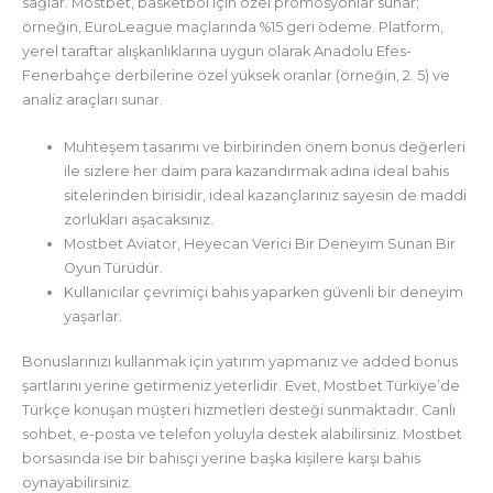
sağlar. Mostbet, basketbol için özel promosyonlar sunar;
örneğin, EuroLeague maçlarında %15 geri ödeme. Platform,
yerel taraftar alışkanlıklarına uygun olarak Anadolu Efes-
Fenerbahçe derbilerine özel yüksek oranlar (örneğin, 2. 5) ve
analiz araçları sunar.
Muhteşem tasarımı ve birbirinden önem bonus değerleri
ile sizlere her daim para kazandırmak adına ideal bahis
sitelerinden birisidir, ideal kazançlarınız sayesin de maddi
zorlukları aşacaksınız.
Mostbet Aviator, Heyecan Verici Bir Deneyim Sunan Bir
Oyun Türüdür.
Kullanıcılar çevrimiçi bahis yaparken güvenli bir deneyim
yaşarlar.
Bonuslarınızı kullanmak için yatırım yapmanız ve added bonus
şartlarını yerine getirmeniz yeterlidir. Evet, Mostbet Türkiye’de
Türkçe konuşan müşteri hizmetleri desteği sunmaktadır. Canlı
sohbet, e-posta ve telefon yoluyla destek alabilirsiniz. Mostbet
borsasında ise bir bahisçi yerine başka kişilere karşı bahis
oynayabilirsiniz.