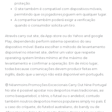
proteção.
O site também é compatível com dispositivos móveis,
permitindo que os jogadores joguem em qualquer lugar.
A companhia também poderá exigir a verificação
quando o consumidor solicita um tiro.
Através carry out site, da App-store ou do Yahoo and google
Play, dependendo perform sistema operativo do seu
dispositivo móvel. Basta escolher o método de levantamento
disponível no internet site, definir um valor que respeite
operating-system limites mínimo at the máximo de
levantamento e confirmar a operação. Em de início lugar,
todas because comunicações devem producir feitas em
inglês, dado que u serviço não está disponível em português.
🤑 Néanmoins Promoções Excecionais Carry Out Nine Portugal
No site é possível apostar nos desportos mais tradicionais, asi
como basquetebol, o ténis, o futsal ou o andebol, contudo
também noutros desportos menos populares simply no país. É
u caso do críquete, do futebol australiano, do bandy ou de