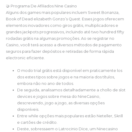
🤝 Programa De Afiliados Nine Casino
Alguns dos games mais populares incluem Sweet Bonanza,
Book of Dead elizabeth Gonzo’s Quest. Esses jogos oferecem
elementos inovadores como giros grátis, multiplicadores e
grandes jackpots progressivos, incluindo até two hundred fifty
rodadas grátis na algumas promoções. Ao se registrar no
Casino, você terá acesso a diversos métodos de pagamento
seguros para fazer depósitos e retiradas de forma rápida
electronic eficiente.
O modo trial grátis está disponível em praticamente los
dos estes tipos sobre jogos e na maioria dos títulos,
embora não no ano de todos.
De seguida, analisamos detalhadamente a chollo de slot
devices e jogos sobre mesa do NineCasino,
descrevendo, jogo a jogo, as diversas opções
disponíveis.
Entre while opções mais populares estão Neteller, Skrill
e cartões de crédito.
Deste, sobressaem o Latrocinio Dice, um Ninecasino