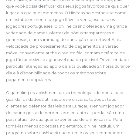
que você possa desfrutar dos seus jogos favoritos de qualquer
lugar e a qualquer momento. O Ninecasino destaca-se como
um estabelecimento de jogo fiável e ventajoso para os
jogadores portugueses. O on line casino oferece uma grande
variedade de games, ofertas de bónus transparentes e
generosas, e um stimmung de transação confortável. A alta
velocidade de processamento de pagamentos, a versão
móvel conveniente at the o registo fácil tornam o trâmite de
jogo tão acessível e agradável quanto possível. Deve ser dada
particular atenção ao apoio de alta qualidade 24 horas durante
dia e à disponibilidade de todos os métodos sobre
pagamento populares.
O gambling establishment utiliza tecnologias de ponta para
guardar os dados 2 utilizadores e discurso todos os teus
clientes ao defensor das leis para Curaçau. Nenhum jogador
de casino gosta de perder, zero entanto as perdas são uma
part natural de qualquer experiência de online casino. Para
torná-las menos dolorosas, no entanto, o Nine instituiu um
programa sobre cashback que premio os seus compradores