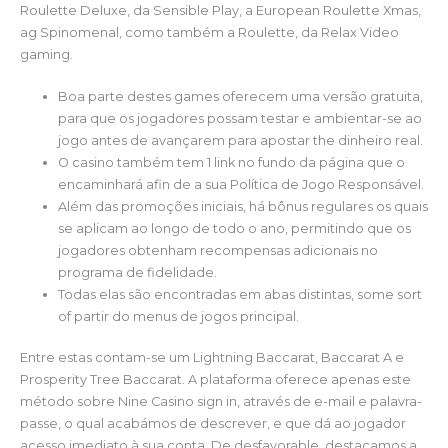
Roulette Deluxe, da Sensible Play, a European Roulette Xmas,
ag Spinomenal, como também a Roulette, da Relax Video
gaming.
Boa parte destes games oferecem uma versão gratuita,
para que os jogadores possam testar e ambientar-se ao
jogo antes de avançarem para apostar the dinheiro real.
O casino também tem 1 link no fundo da página que o
encaminhará afin de a sua Política de Jogo Responsável.
Além das promoções iniciais, há bônus regulares os quais
se aplicam ao longo de todo o ano, permitindo que os
jogadores obtenham recompensas adicionais no
programa de fidelidade.
Todas elas são encontradas em abas distintas, some sort
of partir do menus de jogos principal.
Entre estas contam-se um Lightning Baccarat, Baccarat A e
Prosperity Tree Baccarat. A plataforma oferece apenas este
método sobre Nine Casino sign in, através de e-mail e palavra-
passe, o qual acabámos de descrever, e que dá ao jogador
acesso imediato à sua conta. De desfavorable, destacamos a