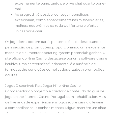
extremamente bune, tanto pelo live chat quanto por e-
mail.
Ao progredir, é possível conseguir benefícios
excecionais, como enhancements nas missões diárias,
melhora nos prémios da roda weil fortuna e ofertas
únicas por e-mail.
Os jogadores podem participar sem dificuldades optando
pela secção de promoções, proporcionando uma excelente
maneira de aumentar operating-system potenciais ganhos. O
site oficial do Nine Casino destaca-se por uma software clara e
intuitiva. Uma caraterística fundamental é a ausência de
termos at the condições complicados elizabeth promoções
ocultas.
Jogos Disponíveis Para Jogar Nine Nine Casino
Coordenador do projecto e criador de conteúdo do guia de
jogo on the internet Casino-Portugal. com. rehabilitation. Mais
de five anos de experiência em jogos sobre casino o levaram
a compartilhar seus conhecimentos. Miguel mantém um olhar