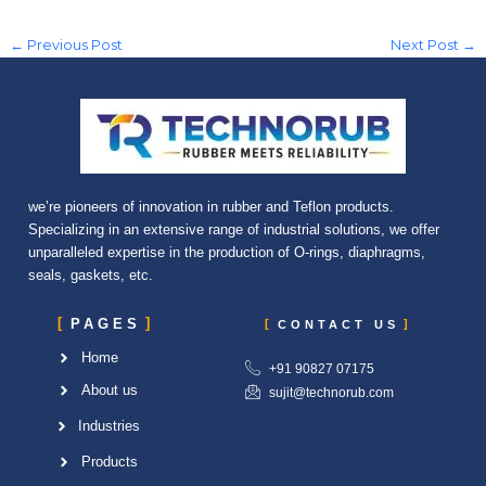
←
Previous Post
Next Post
→
we’re pioneers of innovation in rubber and Teflon products.
Specializing in an extensive range of industrial solutions, we offer
unparalleled expertise in the production of O-rings, diaphragms,
seals, gaskets, etc.
PAGES
CONTACT US
Home
+91 90827 07175
About us
sujit@technorub.com
Industries
Products