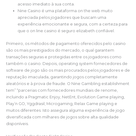
acesso imediato à sua conta.
Nine Casino é uma plataforma on the web muito
apreciada pelos jogadores que buscam uma
experiência emocionante e segura, com a certeza para
que o on line casino é seguro elizabeth confiável.
Primeiro, os métodos de pagamento oferecidos pelo casino
são os mais prestigiados do mercado, o qual garantem
transações seguras e protegidas entre os jogadores como
também o casino. Depois, operating system fornecedores de
software de jogo são os mais procurados pelos jogadores e de
reputação imaculada, garantindo jogos completamente
aleatórios e à prova de fraude. O Nine Gambling establishment
tem” “parcerias com fornecedores mundiais de renome,
incluindo a Pragmatic Enjoy, NetEnt, Evolution Game playing,
Play’n GO, Yggdrasil, Microgaming, Relax Game playing e
muitos diferentes. Isto assegura alguma experiência de jogo
diversificada com milhares de jogos sobre alta qualidade
disponíveis.