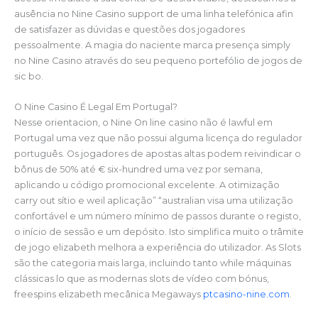
ausência no Nine Casino support de uma linha telefónica afin
de satisfazer as dúvidas e questões dos jogadores
pessoalmente. A magia do naciente marca presença simply
no Nine Casino através do seu pequeno portefólio de jogos de
sic bo.
O Nine Casino É Legal Em Portugal?
Nesse orientacion, o Nine On line casino não é lawful em
Portugal uma vez que não possui alguma licença do regulador
português. Os jogadores de apostas altas podem reivindicar o
bônus de 50% até € six-hundred uma vez por semana,
aplicando u código promocional excelente. A otimização
carry out sítio e weil aplicação” “australian visa uma utilização
confortável e um número mínimo de passos durante o registo,
o início de sessão e um depósito. Isto simplifica muito o trâmite
de jogo elizabeth melhora a experiência do utilizador. As Slots
são the categoria mais larga, incluindo tanto while máquinas
clássicas lo que as modernas slots de vídeo com bónus,
freespins elizabeth mecânica Megaways
ptcasino-nine.com
.