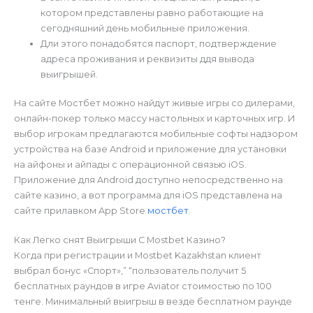
котором представлены равно работающие на
сегодняшний день мобильные приложения.
Дли этого понадобятся паспорт, подтверждение
адреса проживания и реквизиты ддя вывода
выигрышей.
На сайте Мостбет можно найдут живые игры со дилерами,
онлайн-покер только массу настольных и карточных игр. И
выбор игрокам предлагаются мобильные софты надзором
устройства на базе Android и приложение для установки
на айфоны и айпады с операционной связью iOS.
Приложение для Android доступно непосредственно на
сайте казино, а вот программа для iOS представлена на
сайте прилавком App Store
мостбет
.
Как Легко снят Выигрыши С Mostbet Казино?
Когда при регистрации и Mostbet Kazakhstan клиент
выбрал бонус «Спорт»,” “пользователь получит 5
бесплатных раундов в игре Aviator стоимостью по 100
тенге. Минимальный выигрыш в везде бесплатном раунде