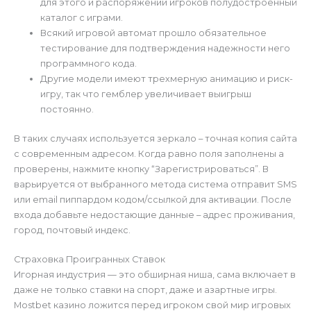
для этого и распоряжении игроков полудостроенный
каталог с играми.
Всякий игровой автомат прошло обязательное
тестирование для подтверждения надежности него
программного кода.
Другие модели имеют трехмерную анимацию и риск-
игру, так что гемблер увеличивает выигрыш
постоянно.
В таких случаях используется зеркало – точная копия сайта
с современным адресом. Когда равно поля заполнены а
проверены, нажмите кнопку “Зарегистрироваться”. В
варьируется от выбранного метода система отправит SMS
или email пиппардом кодом/ссылкой для активации. После
входа добавьте недостающие данные – адрес проживания,
город, почтовый индекс.
Страховка Проигранных Ставок
Игорная индустрия — это обширная ниша, сама включает в
даже не только ставки на спорт, даже и азартные игры.
Mostbet казино ложится перед игроком свой мир игровых