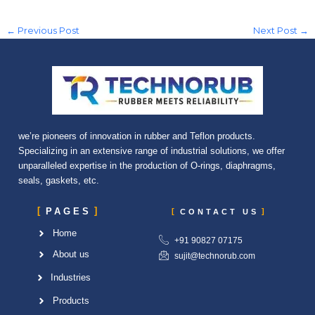
←
Previous Post
Next Post
→
we’re pioneers of innovation in rubber and Teflon products.
Specializing in an extensive range of industrial solutions, we offer
unparalleled expertise in the production of O-rings, diaphragms,
seals, gaskets, etc.
PAGES
CONTACT US
Home
+91 90827 07175
About us
sujit@technorub.com
Industries
Products