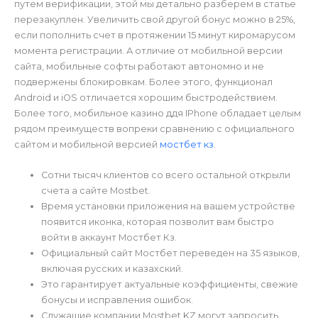
путем верификации, этой мы детально разберем в статье
перезакуплен. Увеличить свой другой бонус можно в 25%,
если пополнить счет в протяжении 15 минут киромарусом
момента регистрации. А отличие от мобильной версии
сайта, мобильные софты работают автономно и не
подвержены блокировкам. Более этого, функционал
Android и iOS отличается хорошим быстродействием.
Более того, мобильное казино ддя IPhone обладает целым
рядом преимуществ вопреки сравнению с официального
сайтом и мобильной версией
мостбет кз
.
Сотни тысяч клиентов со всего остальной открыли
счета а сайте Mostbet.
Время установки приложения на вашем устройстве
появится иконка, которая позволит вам быстро
войти в аккаунт Мостбет Кз.
Официальный сайт Мостбет переведен на 35 языков,
включая русских и казахский.
Это гарантирует актуальные коэффициенты, свежие
бонусы и исправления ошибок.
Служащие компании Mostbet KZ могут запросить