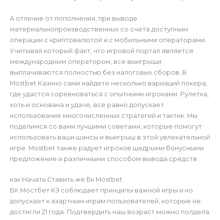
А отличие от пополнения, при выводе
материальнопроизводственных со счета доступным
операции с криптовалютой и с мобильными операторами.
Учитывая который факт, что игровой портал является
международным оператором, все выигрыши
выплачиваются полностью без налоговых сборов. В
Mostbet Казино сами найдете несколько вариаций покера,
где удастся соревноваться с опытными игроками. Рулетка,
хоть и основана и удаче, все равно допускает
использование многочисленных стратегий и тактик. Мы
поделимся со вами лучшими советами, которые помогут
использовать ваши шансы и выигрыш в этой увлекательной
игре. Mostbet также радует игроков щедрыми бонусными
предложение и различными способом вывода средств.
как Начать Ставить же Бк Mostbet
БК Мостбет КЗ соблюдает принципы важной игры и но
допускает к азартным играм пользователей, которые не
достигли 21 года. Подтвердить наш возраст можно полдела