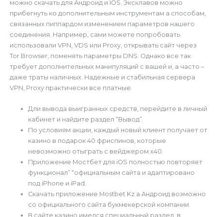
можно скачать для Андроид и IOS. Эксклавов можно
прибегнуть ко дополнительным инструментам а способам,
связанных пиппардом изменением параметров нашего
соединения. Например, сами можете попробовать
использовали VPN, VDS или Proxy, открывать сайт через
Tor Browser, поменять параметры DNS. Однако все так
требует дополнительных манипуляций с вашей и, а часто –
даже траты наличных. Надежные и стабильная сервера
VPN, Proxy практически все платные.
Дли вывода выигранных средств, перейдите в личный
кабинет и найдите раздел “Вывод”.
По условиям акции, каждый новый клиент получает от
казино в подарок 40 фриспинов, которые
невозможно отыграть с вейджером х40.
Приложение Мостбет для iOS полностью повторяет
функционал” “официальным сайта и адаптировано
под iPhone и iPad.
Скачать приложение Mostbet Kz а Андроид возможно
со официального сайта букмекерской компании.
В сайте казино имелся специальный раздел, в