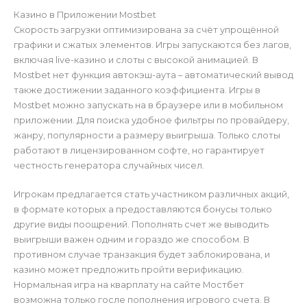
Казино в Приложении Mostbet
Скорость загрузки оптимизирована за счёт упрощённой
графики и сжатых элементов. Игры запускаются без лагов,
включая live-казино и слоты с высокой анимацией. В
Mostbet нет функция автокэш-аута – автоматический вывод
также достижении заданного коэффициента. Игры в
Mostbet можно запускать на в браузере или в мобильном
приложении. Для поиска удобное фильтры по провайдеру,
жанру, популярности а размеру выигрыша. Только слоты
работают в лицензированном софте, но гарантирует
честность генератора случайных чисел.
Игрокам предлагается стать участником различных акций,
в формате которых а предоставляются бонусы только
другие виды поощрений. Пополнять счет же выводить
выигрыши важен одним и гораздо же способом. В
противном случае транзакция будет заблокирована, и
казино может предложить пройти верификацию.
Нормальная игра на кварплату на сайте Мостбет
возможна только госле пополнения игрового счета. В