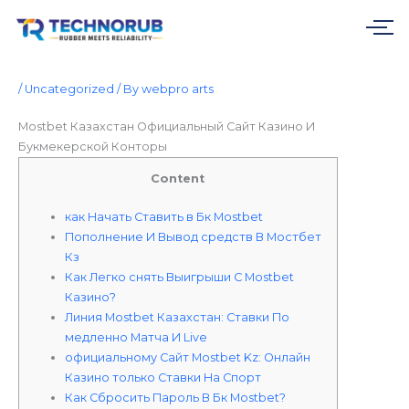
Skip
to
content
/
Uncategorized
/ By
webpro arts
Mostbet Казахстан Официальный Сайт Казино И
Букмекерской Конторы
Content
как Начать Ставить в Бк Mostbet
Пополнение И Вывод средств В Мостбет
Кз
Как Легко снять Выигрыши С Mostbet
Казино?
Линия Mostbet Казахстан: Ставки По
медленно Матча И Live
официальному Сайт Mostbet Kz: Онлайн
Казино только Ставки На Спорт
Как Сбросить Пароль В Бк Mostbet?