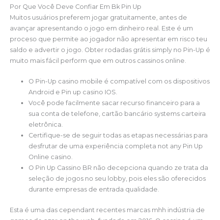
Por Que Você Deve Confiar Em Bk Pin Up
Muitos usuários preferem jogar gratuitamente, antes de
avançar apresentando o jogo em dinheiro real. Este é um
proceso que permite ao jogador não apresentar em risco teu
saldo e advertir o jogo. Obter rodadas grátis simply no Pin-Up é
muito mais fácil perform que em outros cassinos online.
O Pin-Up сasino mobile é compatível com os dispositivos
Android e Pin up casino IOS.
Você pode facilmente sacar recurso financeiro para a
sua conta de telefone, cartão bancário systems carteira
eletrônica.
Certifique-se de seguir todas as etapas necessárias para
desfrutar de uma experiência completa not any Pin Up
Online casino.
O Pin Up Cassino BR não decepciona quando ze trata da
seleção de jogos no seu lobby, pois eles são oferecidos
durante empresas de entrada qualidade.
Esta é uma das cependant recentes marcas mhh indústria de