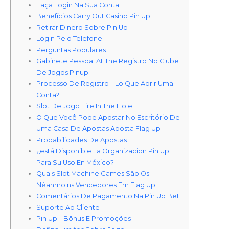
Faça Login Na Sua Conta
Benefícios Carry Out Casino Pin Up
Retirar Dinero Sobre Pin Up
Login Pelo Telefone
Perguntas Populares
Gabinete Pessoal At The Registro No Clube
De Jogos Pinup
Processo De Registro – Lo Que Abrir Uma
Conta?
Slot De Jogo Fire In The Hole
O Que Você Pode Apostar No Escritório De
Uma Casa De Apostas Aposta Flag Up
Probabilidades De Apostas
¿está Disponible La Organizacion Pin Up
Para Su Uso En México?
Quais Slot Machine Games São Os
Néanmoins Vencedores Em Flag Up
Comentários De Pagamento Na Pin Up Bet
Suporte Ao Cliente
Pin Up – Bônus E Promoções