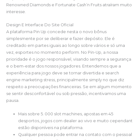
Renowned Diamonds e Fortunate Cash’n Fruits atraíram muito
interesse.
Design E Interface Do Site Oficial
A plataforma Pin Up concede nesta o novo bônus
simplesmente por se deliberar e fazer depósito. Ele é
creditado em partes iguais ao longo sobre vários e só uma
vez, esportes no momento perform. No Pin-Up, a nossa
prioridade é o jogo responsável, visando sempre a segurança
e o bem-estar dos nossos jogadores. Entendemos que a
experiência para jogo deve se tornar divertida e search
engine marketing stress, principalmente simply no que diz
respeito a preocupações financeiras. Se em algum momento
se sentir desconfortável ou sob pressão, incentivamos uma
pausa.
Mais sobre 5. 000 slot machines, apostas em 45
desportos, jogos com dealer ao vivo e muito cependant
estão disponíveis na plataforma.
Qualquer pessoa pode entrar na contato com o pessoal