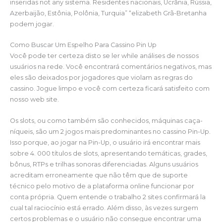
inseridas not any sistema. Residentes nacionais, Ucrânia, Rússia,
Azerbaijão, Estônia, Polônia, Turquia” “elizabeth Grã-Bretanha
podem jogar.
Como Buscar Um Espelho Para Cassino Pin Up
Você pode ter certeza disto se ler while análises de nossos
usuários na rede. Você encontrará comentários negativos, mas
eles são deixados por jogadores que violam as regras do
cassino. Jogue limpo e você com certeza ficará satisfeito com
nosso web site.
Os slots, ou como também são conhecidos, máquinas caça-
níqueis, são um 2 jogos mais predominantes no cassino Pin-Up.
Isso porque, ao jogar na Pin-Up, o usuário irá encontrar mais
sobre 4. 000 títulos de slots, apresentando temáticas, grades,
bônus, RTPs e trilhas sonoras diferenciadas. Alguns usuários
acreditam erroneamente que não têm que de suporte
técnico pelo motivo de a plataforma online funcionar por
conta própria. Quem entende o trabalho 2 sites confirmará la
cual tal raciocínio está errado. Além disso, às vezes surgem
certos problemas e o usuário não consegue encontrar uma