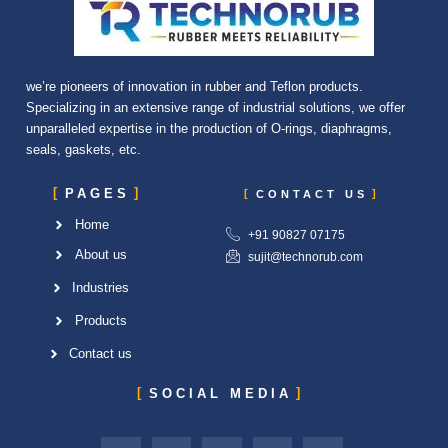
we’re pioneers of innovation in rubber and Teflon products.
Specializing in an extensive range of industrial solutions, we offer
unparalleled expertise in the production of O-rings, diaphragms,
seals, gaskets, etc.
PAGES
CONTACT US
Home
+91 90827 07175
About us
sujit@technorub.com
Industries
Products
Contact us
SOCIAL MEDIA
F
T
I
F
5