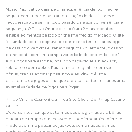
Nosso” “aplicativo garante uma experiência de login fácil e
segura, com suporte para autenticação de dois fatores e
recuperação de senha, tudo basado para sua conveniência e
segurança. O Pin Up On line casino é um 2 mais recentes
estabelecimentos de jogo on the internet do mercado. O site
foi fundado com o objetivo de oferecer a teus usuários jogos
de cassino divertidos elizabeth seguros. Atualmente, o casino
online conta com uma ampla variedade de cependant de 1.
1000 jogos para escolha, incluindo caça-níqueis, blackjack,
roleta e holdem poker. Para realmente ganhar com seus
bônus, precisa apostar possuindo eles. Pin-Up é uma
plataforma de jogos online que oferece aos teus usuários uma
avismal variedade de jogos para jogar.
Pin Up On Line Casino Brasil – Teu Site Oficial De Pin-up Cassino
Online
Deve-se visualizar que os termos dos programas para bônus
mudam de tempos em mouvement. A Microgaming oferece
modelos on-line possuindo jackpots combinados, ótimos
designs, bônus e promoções. O regreso teórico médio (RTP)