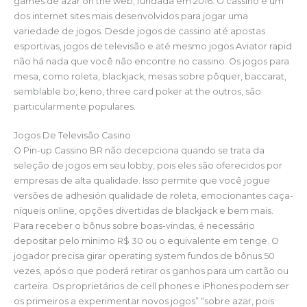
games de azar on the web, fundada em 2016. O cassino é um
dos internet sites mais desenvolvidos para jogar uma
variedade de jogos. Desde jogos de cassino até apostas
esportivas, jogos de televisão e até mesmo jogos Aviator rapid
não há nada que você não encontre no cassino. Os jogos para
mesa, como roleta, blackjack, mesas sobre pôquer, baccarat,
semblable bo, keno, three card poker at the outros, são
particularmente populares.
Jogos De Televisão Casino
O Pin-up Cassino BR não decepciona quando se trata da
seleção de jogos em seu lobby, pois eles são oferecidos por
empresas de alta qualidade. Isso permite que você jogue
versões de adhesión qualidade de roleta, emocionantes caça-
níqueis online, opções divertidas de blackjack e bem mais.
Para receber o bônus sobre boas-vindas, é necessário
depositar pelo minimo R$ 30 ou o equivalente em tenge. O
jogador precisa girar operating system fundos de bônus 50
vezes, após o que poderá retirar os ganhos para um cartão ou
carteira. Os proprietários de cell phones e iPhones podem ser
os primeiros a experimentar novos jogos” “sobre azar, pois