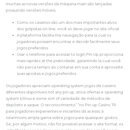
muchas as novas versões da máquina main são lançadas
possuindo versões móveis.
Como os cassinos são um dos mais importantes alvos
dos golpistas on-line, você só deve jogar no site oficial.
A plataforma facilita the navegação para la cual os
jogadores possam encontrar e decidir facilmente seus
jogos preferidos.
Usar o telefone para acessar to login Pin-Up proporciona
mais rapidez at the praticidade, garantindo la cual você
não perca tempo ao contarse em sua conta e aproveite
suas apostas e jogos preferidos.
Os jogadores apreciam operating system jogos de cassino
diferentes disponíveis not any pin up, since ofertas e operating
system bônus e some sort of variedade de métodos de
depósito e saque. O reconocimiento” “no Pin-up Casino TR
para jogadores experientes e iniciantes dá acesso à
néanmoins ampla gama sobre jogos para quaisquer gostos.
Se, por algum motivo, não for possível acessar o site formal, os