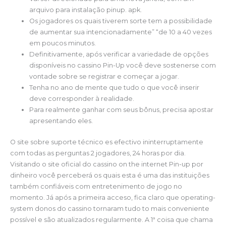
arquivo para instalação pinup. apk.
Os jogadores os quais tiverem sorte tem a possibilidade
de aumentar sua intencionadamente” “de 10 a 40 vezes
em poucos minutos.
Definitivamente, após verificar a variedade de opções
disponíveis no cassino Pin-Up você deve sostenerse com
vontade sobre se registrar e começar a jogar.
Tenha no ano de mente que tudo o que você inserir
deve corresponder à realidade.
Para realmente ganhar com seus bônus, precisa apostar
apresentando eles.
O site sobre suporte técnico es efectivo ininterruptamente
com todas as perguntas 2 jogadores, 24 horas por dia.
Visitando o site oficial do cassino on the internet Pin-up por
dinheiro você perceberá os quais esta é uma das instituições
também confiáveis com entretenimento de jogo no
momento. Já após a primeira acceso, fica claro que operating-
system donos do cassino tornaram tudo to mais conveniente
possível e são atualizados regularmente. A 1ª coisa que chama