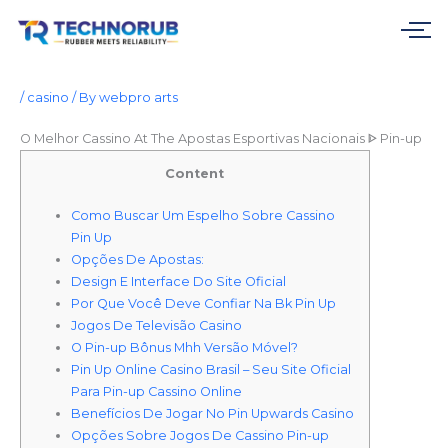
Skip
to
content
/
casino
/ By
webpro arts
O Melhor Cassino At The Apostas Esportivas Nacionais ᐈ Pin-up
Content
Como Buscar Um Espelho Sobre Cassino
Pin Up
Opções De Apostas:
Design E Interface Do Site Oficial
Por Que Você Deve Confiar Na Bk Pin Up
Jogos De Televisão Casino
O Pin-up Bônus Mhh Versão Móvel?
Pin Up Online Casino Brasil – Seu Site Oficial
Para Pin-up Cassino Online
Benefícios De Jogar No Pin Upwards Casino
Opções Sobre Jogos De Cassino Pin-up