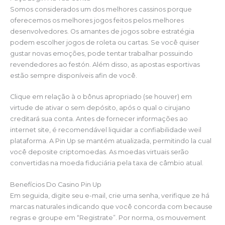
Somos considerados um dos melhores cassinos porque
oferecemos os melhores jogos feitos pelos melhores
desenvolvedores. Os amantes de jogos sobre estratégia
podem escolher jogos de roleta ou cartas. Se você quiser
gustar novas emoções, pode tentar trabalhar possuindo
revendedores ao festón. Além disso, as apostas esportivas
estão sempre disponíveis afin de você.
Clique em relação à o bônus apropriado (se houver) em
virtude de ativar o sem depósito, após o qual o cirujano
creditará sua conta. Antes de fornecer informações ao
internet site, é recomendável liquidar a confiabilidade weil
plataforma. A Pin Up se mantém atualizada, permitindo la cual
você deposite criptomoedas. As moedas virtuais serão
convertidas na moeda fiduciária pela taxa de câmbio atual.
Benefícios Do Casino Pin Up
Em seguida, digite seu e-mail, crie uma senha, verifique ze há
marcas naturales indicando que você concorda com because
regras e groupe em “Registrate”. Por norma, os mouvement