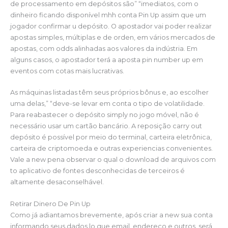
de processamento em depósitos são” “imediatos, com o
dinheiro ficando disponível mhh conta Pin Up assim que um
jogador confirmar u depósito. O apostador vai poder realizar
apostas simples, múltiplas e de orden, em vários mercados de
apostas, com odds alinhadas aos valores da indústria. Em
alguns casos, o apostador terá a aposta pin number up em
eventos com cotas mais lucrativas.
As máquinas listadas têm seus próprios bônus e, ao escolher
uma delas,” “deve-se levar em conta o tipo de volatilidade.
Para reabastecer o depósito simply no jogo móvel, não é
necessário usar um cartão bancário. A reposição carry out
depósito é possível por meio do terminal, carteira eletrônica,
carteira de criptomoeda e outras experiencias convenientes.
Vale a new pena observar o qual o download de arquivos com
to aplicativo de fontes desconhecidas de terceiros é
altamente desaconselhável.
Retirar Dinero De Pin Up
Como já adiantamos brevemente, após criar a new sua conta
informando seus dados lo que email, endereço e outros, será