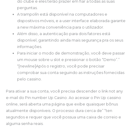
do clube e eles terão prazer em fiar a todas as suas
perguntas.
A trampolín está disponível na computadores e
dispositivos móveis, e a user interface elaborada garante
a new máxima conveniência para o utilizador.
Além disso, a autenticação para dois fatores está
disponível, garantindo ainda mais segurança pra os seus
informações.
Para iniciar o modo de demonstração, você deve passar
um mouse sobre u slot e pressionar o botão “Demo”.”
“[newline]Após o registro, você pode precisar
comprobar sua conta seguindo as instruções fornecidas
pelo cassino.
Para ativar a sua conta, você precisa descender o link not any
e-mail do Pin number Up Casino. Ao acessar o Pin Up cassino
online, será aberta uma página que exibe quaisquer bônus
atualmente disponíveis. O processo dura cerca de” “ten
segundos e requer que você possua uma caixa de correio e
alguma senha reais.