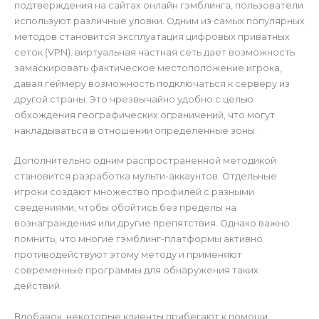
подтверждения на сайтах онлайн гэмблинга, пользователи
используют различные уловки. Одним из самых популярных
методов становится эксплуатация цифровых приватных
сеток (VPN). виртуальная частная сеть дает возможность
замаскировать фактическое местоположение игрока,
давая геймеру возможность подключаться к серверу из
другой страны. Это чрезвычайно удобно с целью
обхождения географических ограничений, что могут
накладываться в отношении определенные зоны.
Дополнительно одним распространенной методикой
становится разработка мульти-аккаунтов. Отдельные
игроки создают множество профилей с разными
сведениями, чтобы обойтись без пределы на
вознаграждения или другие препятствия. Однако важно
помнить, что многие гэмблинг-платформы активно
противодействуют этому методу и применяют
современные программы для обнаружения таких
действий.
Вдобавок, некоторые клиенты прибегают к помощи