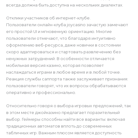
всегда должна быть доступна на нескольких диалектах.
Отклики участников об интернет-клубе.
Пользователи онлайн-клуба joycasino зачастую замечают
его простой UI и мгновенную ориентацию. Многие
пользователи отмечают, что благодаря интуитивно
оформлению веб-ресурса, даже новички в состоянии
скоро адаптироваться и стартовать развлечению без
ненужных затруднений. В особенности отличается
мобильная версия казино, которая позволяет
наслаждаться играми в любое время и в любой точке.
Реакция службы саппорта также заслуживает признания:
пользователи говорят, что их вопросы обрабатываются
оперативно и профессионально.
Относительно говоря о выбора игровых предложений, так
в этом месте джойказино предлагает поразительный
выбор. Геймеры способны найти все варианты: включая
традиционных автоматов вплоть до современных
табличных игр. Важным плюсом является доступность