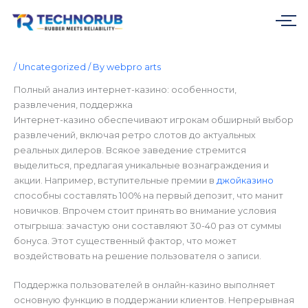
Skip
to
content
/
Uncategorized
/ By
webpro arts
Полный анализ интернет-казино: особенности,
развлечения, поддержка
Интернет-казино обеспечивают игрокам обширный выбор
развлечений, включая ретро слотов до актуальных
реальных дилеров. Всякое заведение стремится
выделиться, предлагая уникальные вознаграждения и
акции. Например, вступительные премии в
джойказино
способны составлять 100% на первый депозит, что манит
новичков. Впрочем стоит принять во внимание условия
отыгрыша: зачастую они составляют 30-40 раз от суммы
бонуса. Этот существенный фактор, что может
воздействовать на решение пользователя о записи.
Поддержка пользователей в онлайн-казино выполняет
основную функцию в поддержании клиентов. Непрерывная