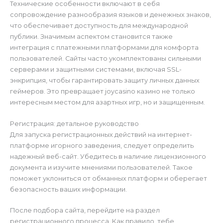
Технические особенности включают в себя
сопровождение разнообразия языков и денежных знаков,
что обеспечивает доступность для международной
публики. Значимым аспектом становится также
интеграция с платежными платформами для комфорта
пользователей. Сайты часто укомплектованы сильными
серверами и защитными системами, включая SSL-
энкрипция, чтобы гарантировать защиту личных данных
геймеров. Это превращает joycasino казино не только
интересным местом для азартных игр, но и защищенным.
Регистрация: детальное руководство
Для запуска регистрационных действий на интернет-
платформе игорного заведения, следует определить
надежный веб-сайт. Убедитесь в наличие лицензионного
документа и изучите мнениями пользователей. Такое
поможет уклониться от обманных платформ и оберегает
безопасность ваших информации.
После подбора сайта, перейдите на раздел
регистрационного процесса. Как правило, тебе