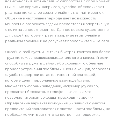
возможности выйти на связь с саппортом в любой момент.
Нынешние сервисы, например joycasino, обеспечивают
ряд главных каналов связи: онлайн-чат, e-mail, и звонок.
Общение в настоящем периоде дает возможность
мгновенно разрешать задачи, предоставляя оперативную
отклик на запросы клиентов. Данное весьма существенно
для людей, которые играет в азартные игры онлайн в
реальном времени и не допускает продолжительные лаги.
Онлайн e-mail, пусть и не такая быстрая, годится для более
трудных тем, запрашивающих детального анализа. Игроки
способны загружать файлы либо скрины, что облегчает
процесс устранения проблемы. В конце концов, голосовая
служба поддержки остается известной для людей,
которые ценят персональное взаимодействие.
Множество игорных заведений, например joy casino,
предлагают бесплатные телефонные линии, что
позволяет игрокам сокращать расходы на звонки.
Определение варианта коммуникации зависит с учётом
предпочтений пользователя и экстренности проблемы, но
необходимо учитывать, что качественная поддержка