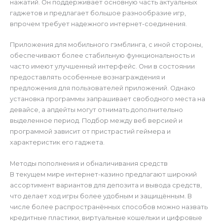
нажатий. Он поддерживает основную часть актуальных
гаджетов и предлагает большое разнообразие игр,
впрочем требует надежного интернет-соединения.
Приложения для мобильного гэмблинга, с иной стороны,
обеспечивают более стабильную функциональность и
часто имеют улучшенный интерфейс. Они в состоянии
предоставлять особенные вознаграждения и
предложения для пользователей приложений. Однако
установка программы запрашивает свободного места на
девайсе, а апдейты могут отнимать дополнительно
выделенное период. Подбор между веб версией и
программой зависит от пристрастий геймера и
характеристик его гаджета.
Методы пополнения и обналичивания средств
В текущем мире интернет-казино предлагают широкий
ассортимент вариантов для депозита и вывода средств,
что делает ход игры более удобным и защищённым. В
числе более распространённых способов можно назвать
кредитные пластики, виртуальные кошельки и цифровые