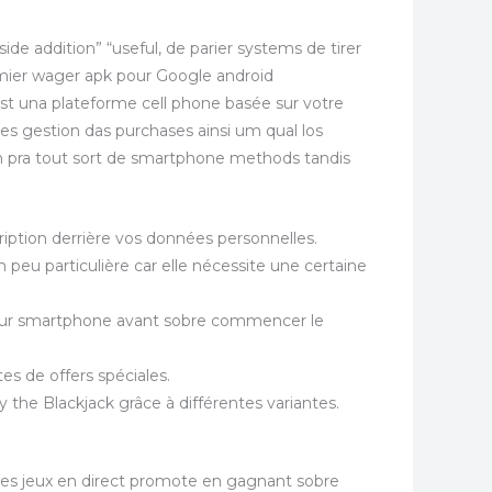
ide addition” “useful, de parier systems de tirer
emier wager apk pour Google android
ist una plateforme cell phone basée sur votre
les gestion das purchases ainsi um qual los
tion pra tout sort de smartphone methods tandis
cription derrière vos données personnelles.
peu particulière car elle nécessite une certaine
e leur smartphone avant sobre commencer le
es de offers spéciales.
 the Blackjack grâce à différentes variantes.
 des jeux en direct promote en gagnant sobre