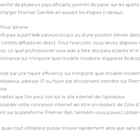
arché de plusieurs pays africains, permet de parier sur les sports
télécharger Premier Gamble en suivant les étapes ci-dessus.
 Pour Iphone
itifs para la part kklk parieurs locaux ou d’une position élevée dan
onflits diffusés en direct. Pour l’exécuter, vous devez disposer 
r, ce quel professionnel vous aide à faire des paris éclairés et 
rformance sur n’importe quel modèle moderne d’appareil Android
isé par une haute efficiency sur n’importe quel modèle moderne
lisateur, adresse IP ou foyer est strictement interdite sur Prem
pte.
alités que l’on peut voir sur le site internet de l’opérateur.
osséder votre connexion internet ain être un résidant de Cote d’I
ment sur la plateforme Premier Bet, também vous pouvez utiliser u
uais tout utilisateur puisse trouver rapidement ainsi que sans diff