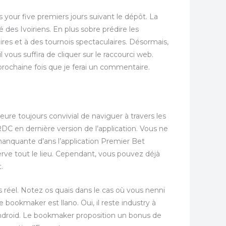
s your five premiers jours suivant le dépôt. La
des Ivoiriens. En plus sobre prédire les
ires et à des tournois spectaculaires. Désormais,
 vous suffira de cliquer sur le raccourci web.
rochaine fois que je ferai un commentaire.
ure toujours convivial de naviguer à travers les
 RDC en dernière version de l’application. Vous ne
 manquante d’ans l’application Premier Bet
serve tout le lieu. Cependant, vous pouvez déjà
.
réel. Notez os quais dans le cas où vous nenni
e bookmaker est llano. Oui, il reste industry à
ut Android. Le bookmaker proposition un bonus de