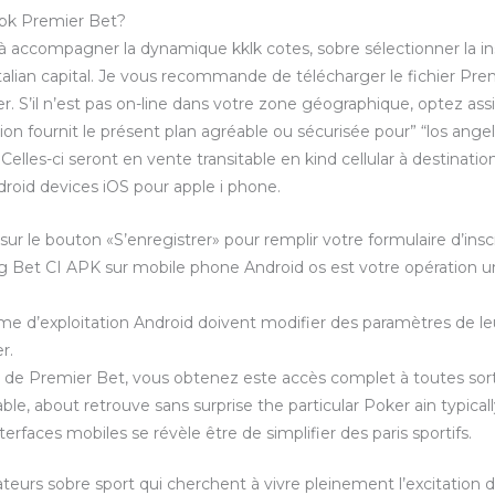
pk Premier Bet?
 à accompagner la dynamique kklk cotes, sobre sélectionner la ins
lian capital. Je vous recommande de télécharger le fichier Pr
 S’il n’est pas on-line dans votre zone géographique, optez ass
ion fournit le présent plan agréable ou sécurisée pour” “los ange
Celles-ci seront en vente transitable en kind cellular à destina
roid devices iOS pour apple i phone.
 sur le bouton «S’enregistrer» pour remplir votre formulaire d’ins
ng Bet CI APK sur mobile phone Android os est votre opération un 
ystème d’exploitation Android doivent modifier des paramètres d
r.
on de Premier Bet, vous obtenez este accès complet à toutes sort
, about retrouve sans surprise the particular Poker ain typically
erfaces mobiles se révèle être de simplifier des paris sportifs.
teurs sobre sport qui cherchent à vivre pleinement l’excitation