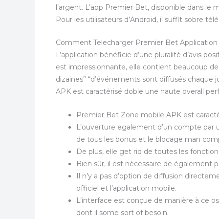
l’argent. L’app Premier Bet, disponible dans le m
Pour les utilisateurs d’Android, il suffit sobre 
Сomment Telecharger Premier Bet Application
L’application bénéficie d’une pluralité d’avis pos
est impressionnante, elle contient beaucoup de c
dizaines” “d’événements sont diffusés chaque jou
APK est caractérisé doble une haute overall pe
Premier Bet Zone mobile APK est caractér
L’ouverture egalement d’un compte par uti
de tous les bonus et le blocage man com
De plus, elle get rid de toutes les fonctionn
Bien sûr, il est nécessaire de également p
Il n’y a pas d’option de diffusion directe
officiel et l’application mobile.
L’interface est conçue de manière à ce os q
dont il some sort of besoin.