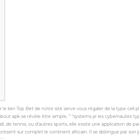
r le lien Top Bet de notre site serve vous régaler de la type cell 
ut apk se révèle être simple, ” “systems je les cybernautes typi
l, de tennis, ou d’autres sports, elle existe une application de pa
présent sur complet le continent africain. Il se distingue par son