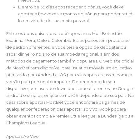
mercados.
Dentro de 35 dias após receber o bônus, você deve
apostar a few vezes o monto do bônus para poder retirá-
lo em virtude de sua conta pessoal.
Entre os bons países para você apostar na MostBet estão
Espanha, Peru, Chile e Colômbia. Esses países têm processos
de padrón diferentes, e você terá a opção de depositar ou
sacar dinheiro no ano de sua moeda regional, além dos
métodos de pagamento também populares. O web site oficial
da MostBet tem disponível para usuários móveis um aplicativo
otimizado para Android e iOS para suas apostas, assim como a
versão para personal computer. Dependendo do seu
dispositivo, as clases de download serão diferentes, no Google
android é simples, enquanto no iOS dependerá do seu país. Na
casa sobre apostas MostBet você encontrará os games de
qualquer confederación para apostar ao vivo. Você poderá
obter eventos como a Premier Little league, a Bundesliga ou a
Champions League.
Apostas Ao Vivo