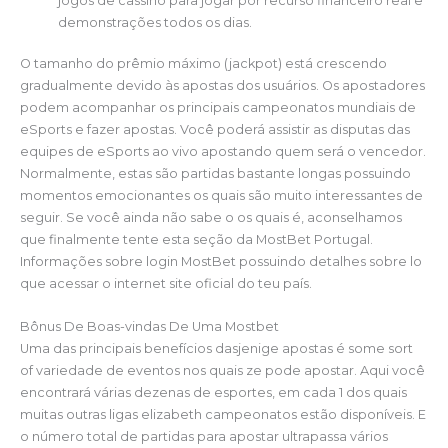
jogos de cassino para jogar por recurso financeiro real e
demonstrações todos os dias.
O tamanho do prêmio máximo (jackpot) está crescendo
gradualmente devido às apostas dos usuários. Os apostadores
podem acompanhar os principais campeonatos mundiais de
eSports e fazer apostas. Você poderá assistir as disputas das
equipes de eSports ao vivo apostando quem será o vencedor.
Normalmente, estas são partidas bastante longas possuindo
momentos emocionantes os quais são muito interessantes de
seguir. Se você ainda não sabe o os quais é, aconselhamos
que finalmente tente esta seção da MostBet Portugal.
Informações sobre login MostBet possuindo detalhes sobre lo
que acessar o internet site oficial do teu país.
Bônus De Boas-vindas De Uma Mostbet
Uma das principais benefícios dasjenige apostas é some sort
of variedade de eventos nos quais ze pode apostar. Aqui você
encontrará várias dezenas de esportes, em cada 1 dos quais
muitas outras ligas elizabeth campeonatos estão disponíveis. E
o número total de partidas para apostar ultrapassa vários