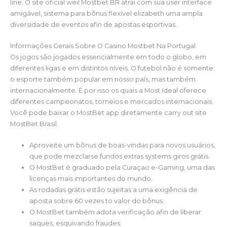
line. O site oficial weil Mostbet BR atrai com sua user interface
amigável, sistema para bônus flexível elizabeth uma ampla
diversidade de eventos afin de apostas esportivas.
Informações Gerais Sobre O Casino Mostbet Na Portugal
Os jogos são jogados essencialmente em todo o globo, em
diferentes ligas e em distintos níveis. O futebol não é somente
o esporte também popular em nosso país, mas também
internacionalmente. É por isso os quais a Most Ideal oferece
diferentes campeonatos, torneios e mercados internacionais.
Você pode baixar o MostBet app diretamente carry out site
MostBet Brasil.
Aproveite um bônus de boas-vindas para novos usuários,
que pode mezclarse fundos extras systems giros grátis.
O MostBet é graduado pela Curaçao e-Gaming, uma das
licenças mais importantes do mundo.
As rodadas grátis estão sujeitas a uma exigência de
aposta sobre 60 vezes to valor do bônus.
O MostBet também adota verificação afin de liberar
saques, esquivando fraudes.