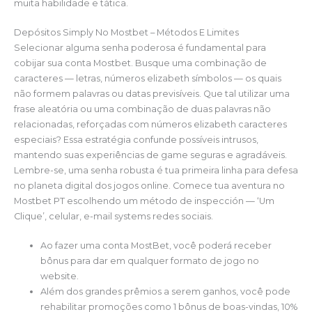
muita habilidade e tática.
Depósitos Simply No Mostbet – Métodos E Limites
Selecionar alguma senha poderosa é fundamental para
cobijar sua conta Mostbet. Busque uma combinação de
caracteres — letras, números elizabeth símbolos — os quais
não formem palavras ou datas previsíveis. Que tal utilizar uma
frase aleatória ou uma combinação de duas palavras não
relacionadas, reforçadas com números elizabeth caracteres
especiais? Essa estratégia confunde possíveis intrusos,
mantendo suas experiências de game seguras e agradáveis.
Lembre-se, uma senha robusta é tua primeira linha para defesa
no planeta digital dos jogos online. Comece tua aventura no
Mostbet PT escolhendo um método de inspección — ‘Um
Clique’, celular, e-mail systems redes sociais.
Ao fazer uma conta MostBet, você poderá receber
bônus para dar em qualquer formato de jogo no
website.
Além dos grandes prêmios a serem ganhos, você pode
rehabilitar promoções como 1 bônus de boas-vindas, 10%