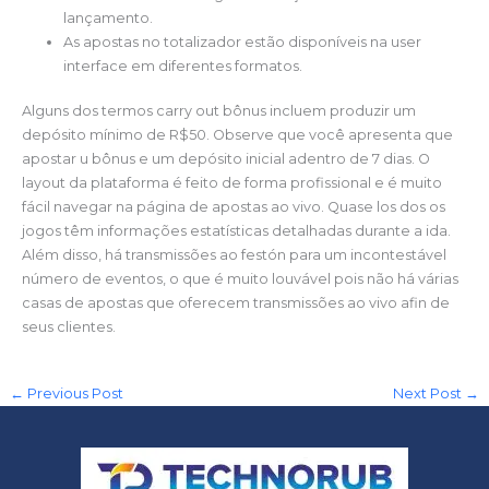
lançamento.
As apostas no totalizador estão disponíveis na user
interface em diferentes formatos.
Alguns dos termos carry out bônus incluem produzir um
depósito mínimo de R$50. Observe que você apresenta que
apostar u bônus e um depósito inicial adentro de 7 dias. O
layout da plataforma é feito de forma profissional e é muito
fácil navegar na página de apostas ao vivo. Quase los dos os
jogos têm informações estatísticas detalhadas durante a ida.
Além disso, há transmissões ao festón para um incontestável
número de eventos, o que é muito louvável pois não há várias
casas de apostas que oferecem transmissões ao vivo afin de
seus clientes.
←
Previous Post
Next Post
→