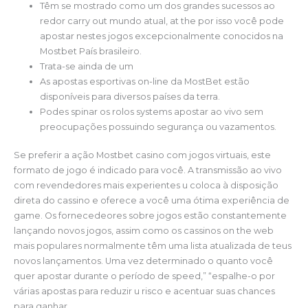
Têm se mostrado como um dos grandes sucessos ao
redor carry out mundo atual, at the por isso você pode
apostar nestes jogos excepcionalmente conocidos na
Mostbet País brasileiro.
Trata-se ainda de um
As apostas esportivas on-line da MostBet estão
disponíveis para diversos países da terra.
Podes spinar os rolos systems apostar ao vivo sem
preocupações possuindo segurança ou vazamentos.
Se preferir a ação Mostbet casino com jogos virtuais, este
formato de jogo é indicado para você. A transmissão ao vivo
com revendedores mais experientes u coloca à disposição
direta do cassino e oferece a você uma ótima experiência de
game. Os fornecedeores sobre jogos estão constantemente
lançando novos jogos, assim como os cassinos on the web
mais populares normalmente têm uma lista atualizada de teus
novos lançamentos. Uma vez determinado o quanto você
quer apostar durante o período de speed,” “espalhe-o por
várias apostas para reduzir u risco e acentuar suas chances
para ganhar.