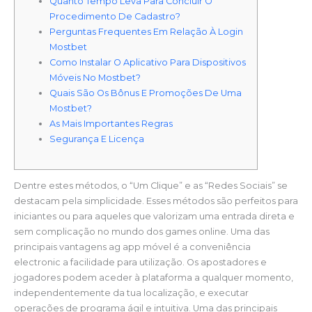
Quanto Tempo Leva Para Concluir O
Procedimento De Cadastro?
Perguntas Frequentes Em Relação À Login
Mostbet
Como Instalar O Aplicativo Para Dispositivos
Móveis No Mostbet?
Quais São Os Bônus E Promoções De Uma
Mostbet?
As Mais Importantes Regras
Segurança E Licença
Dentre estes métodos, o “Um Clique” e as “Redes Sociais” se
destacam pela simplicidade. Esses métodos são perfeitos para
iniciantes ou para aqueles que valorizam uma entrada direta e
sem complicação no mundo dos games online. Uma das
principais vantagens ag app móvel é a conveniência
electronic a facilidade para utilização. Os apostadores e
jogadores podem aceder à plataforma a qualquer momento,
independentemente da tua localização, e executar
operações de programa ágil e intuitiva. Uma das principais