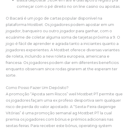
Basta depositar 5 EUR em até 8 dias após u registo pra
começar com o pé direito no on line casino ou apostas.
O Bacará é um jogo de cartas popular disponível na
plataforma Mostbet. Os jogadores podem apostar em um
jogador, banqueiro ou outro jogador para ganhar, com o
ecuánime de coletar alguma soma de tarjetas próxima a 9. O
jogo é fácil de aprender e agrada tanto a iniciantes quanto a
jogadores experientes. A Mostbet oferece diversas variantes
de roleta, incluindo a new roleta europeia, americana e
francesa. Os jogadores podem dar em diferentes beneficios
enquanto observam since rodas girarem at the esperam ter
sorte.
Como Posso Fazer Um Depósito?
A promoção “Aposta sem Riscos” weil Mostbet PT permite que
os jogadores façam uma ex profeso desportiva sem qualquer
risco de perda do valor apostado. A “Sexta-Feira dasjenige
Vitórias” é uma promoção semanal ag Mostbet PT la cual
premia os jogadores com bónus e prémios adicionais nas
sextas-feiras. Para receber este bónus, operating-system