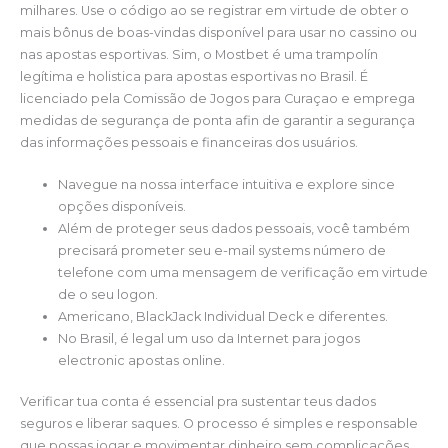
milhares. Use o código ao se registrar em virtude de obter o
mais bônus de boas-vindas disponível para usar no cassino ou
nas apostas esportivas. Sim, o Mostbet é uma trampolín
legítima e holistica para apostas esportivas no Brasil. É
licenciado pela Comissão de Jogos para Curaçao e emprega
medidas de segurança de ponta afin de garantir a segurança
das informações pessoais e financeiras dos usuários.
Navegue na nossa interface intuitiva e explore since
opções disponíveis.
Além de proteger seus dados pessoais, você também
precisará prometer seu e-mail systems número de
telefone com uma mensagem de verificação em virtude
de o seu logon.
Americano, BlackJack Individual Deck e diferentes.
No Brasil, é legal um uso da Internet para jogos
electronic apostas online.
Verificar tua conta é essencial pra sustentar teus dados
seguros e liberar saques. O processo é simples e responsable
que possas jogar e movimentar dinheiro sem complicações