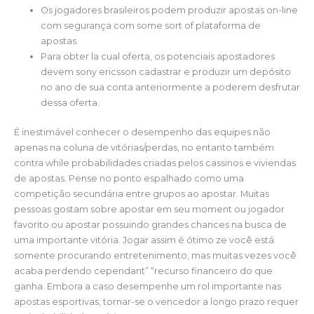
Os jogadores brasileiros podem produzir apostas on-line
com segurança com some sort of plataforma de
apostas.
Para obter la cual oferta, os potenciais apostadores
devem sony ericsson cadastrar e produzir um depósito
no ano de sua conta anteriormente a poderem desfrutar
dessa oferta.
É inestimável conhecer o desempenho das equipes não
apenas na coluna de vitórias/perdas, no entanto também
contra while probabilidades criadas pelos cassinos e viviendas
de apostas. Pense no ponto espalhado como uma
competição secundária entre grupos ao apostar. Muitas
pessoas gostam sobre apostar em seu moment ou jogador
favorito ou apostar possuindo grandes chances na busca de
uma importante vitória. Jogar assim é ótimo ze você está
somente procurando entretenimento, mas muitas vezes você
acaba perdendo cependant” “recurso financeiro do que
ganha. Embora a caso desempenhe um rol importante nas
apostas esportivas, tornar-se o vencedor a longo prazo requer