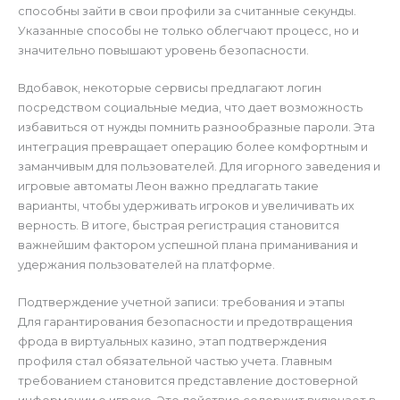
способны зайти в свои профили за считанные секунды.
Указанные способы не только облегчают процесс, но и
значительно повышают уровень безопасности.
Вдобавок, некоторые сервисы предлагают логин
посредством социальные медиа, что дает возможность
избавиться от нужды помнить разнообразные пароли. Эта
интеграция превращает операцию более комфортным и
заманчивым для пользователей. Для игорного заведения и
игровые автоматы Леон важно предлагать такие
варианты, чтобы удерживать игроков и увеличивать их
верность. В итоге, быстрая регистрация становится
важнейшим фактором успешной плана приманивания и
удержания пользователей на платформе.
Подтверждение учетной записи: требования и этапы
Для гарантирования безопасности и предотвращения
фрода в виртуальных казино, этап подтверждения
профиля стал обязательной частью учета. Главным
требованием становится представление достоверной