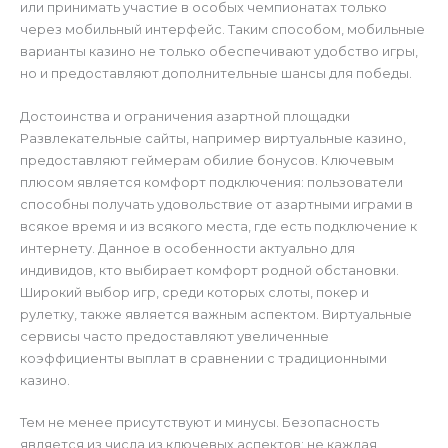
или принимать участие в особых чемпионатах только
через мобильный интерфейс. Таким способом, мобильные
варианты казино не только обеспечивают удобство игры,
но и предоставляют дополнительные шансы для победы.
Достоинства и ограничения азартной площадки
Развлекательные сайты, например виртуальные казино,
предоставляют геймерам обилие бонусов. Ключевым
плюсом является комфорт подключения: пользователи
способны получать удовольствие от азартными играми в
всякое время и из всякого места, где есть подключение к
интернету. Данное в особенности актуально для
индивидов, кто выбирает комфорт родной обстановки.
Широкий выбор игр, среди которых слоты, покер и
рулетку, также является важным аспектом. Виртуальные
сервисы часто предоставляют увеличенные
коэффициенты выплат в сравнении с традиционными
казино.
Тем не менее присутствуют и минусы. Безопасность
является из числа из ключевых аспектов: не каждая