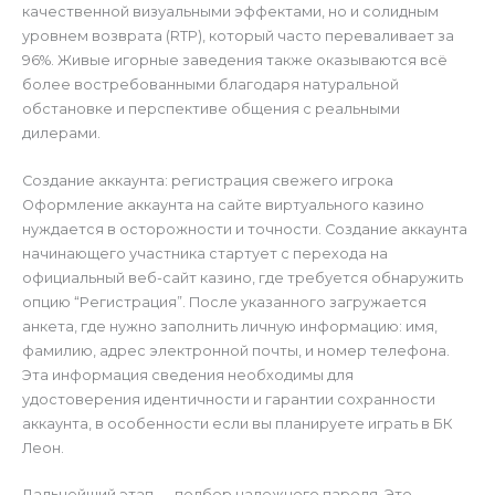
качественной визуальными эффектами, но и солидным
уровнем возврата (RTP), который часто переваливает за
96%. Живые игорные заведения также оказываются всё
более востребованными благодаря натуральной
обстановке и перспективе общения с реальными
дилерами.
Создание аккаунта: регистрация свежего игрока
Оформление аккаунта на сайте виртуального казино
нуждается в осторожности и точности. Создание аккаунта
начинающего участника стартует с перехода на
официальный веб-сайт казино, где требуется обнаружить
опцию “Регистрация”. После указанного загружается
анкета, где нужно заполнить личную информацию: имя,
фамилию, адрес электронной почты, и номер телефона.
Эта информация сведения необходимы для
удостоверения идентичности и гарантии сохранности
аккаунта, в особенности если вы планируете играть в БК
Леон.
Дальнейший этап — подбор надежного пароля. Это