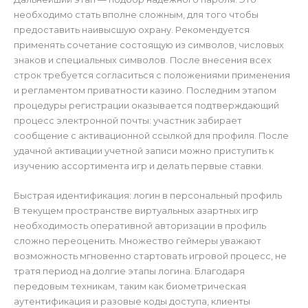
необходимо стать вполне сложным, для того чтобы
предоставить наивысшую охрану. Рекомендуется
применять сочетание состоящую из символов, числовых
знаков и специальных символов. После внесения всех
строк требуется согласиться с положениями применения
и регламентом приватности казино. Последним этапом
процедуры регистрации оказывается подтверждающий
процесс электронной почты: участник забирает
сообщение с активационной ссылкой для профиля. После
удачной активации учетной записи можно приступить к
изучению ассортимента игр и делать первые ставки.
Быстрая идентификация: логин в персональный профиль
В текущем пространстве виртуальных азартных игр
необходимость оперативной авторизации в профиль
сложно переоценить. Множество геймеры уважают
возможность мгновенно стартовать игровой процесс, не
тратя период на долгие этапы логина. Благодаря
передовым техникам, таким как биометрическая
аутентификация и разовые коды доступа, клиенты