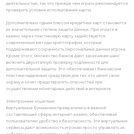
деятельностью, так что прежде чем играть рекомендуется
проверить условия использования карты.
Дополнительно одним плюсом кредитных карт становится
их значительная степень защиты данных. При оплате в
казино через пластиковую карту задействуются
современные методы криптографии, которые
поддерживают сохранность персональных данных игрока.
Кроме этого, множество банков дают заказчикам шанс
включить двухэтапную проверку подлинности для
дополнительной защиты. Это обеспечивает банковские
пластики надежным средством для тех, кто ценит свою
охрану и хочет предотвратить опасностей при
осуществлении монетарных действий в интернете.
Электронные кошельки
Виртуальные бумажники превратились в важной
составляющей сферы интернет-казино, обеспечивая
пользователям удобство и безопасность. Эти виртуальные
сервисы дают возможность игрокам просто управлять их