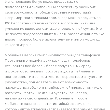
Использование бонус-кодов предоставляет
пользователям эксклюзивный перспективу расширить
свои возможности победы без лишних инвестиций.
Например, при активации промокода можно получить до
100 бесплатных спинов на топовых слот-машинах или
умножение вдвое депозита до определенной суммы. Это
не просто продлевает длительность развлечения, а также
делает процесс более увлекательным и интригующим для
каждого игрока.
Мобильная версия гэмблинг-платформы для телефонов.
Портативные модификации казино для телефонов
становятся все более и более популярными среди
игроков, обеспечивая простоту и доступ геймплея в
всякое время и в всяком месте. Посредством актуальным
разработкам, пользователи имеют возможность
наслаждаться обширным выбором геймплея, в том числе
автоматы, карточные игры и рулеточное колесо,
напрямую на своих девайсах. Ключевым плюсом
мобильных казино является их гибкий оформление,
который автоматически настраивается под размер экрана