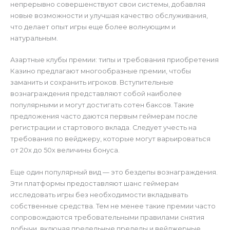
непрерывно совершенствуют свои системы, добавляя
новые возможности и улучшая качество обслуживания,
что делает опыт игры еще более волнующим и
натуральным.
Азартные клубы премии: типы и требования приобретения
Казино предлагают многообразные премии, чтобы
заманить и сохранить игроков. Вступительные
вознаграждения представляют собой наиболее
популярными и могут достигать сотен баксов. Такие
предложения часто даются первым геймерам после
регистрации и стартового вклада. Следует учесть на
требования по вейджеру, которые могут варьироваться
от 20x до 50x величины бонуса.
Еще один популярный вид — это бездепы вознаграждения.
Эти платформы предоставляют шанс геймерам
исследовать игры без необходимости вкладывать
собственные средства. Тем не менее такие премии часто
сопровождаются требовательными правилами снятия
добычи, включая предельные пределы и вейджерные