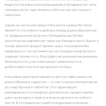
видеопоток в высоком разрешении и продвинутые чаты,
геймеры могут чувствовать себя частью настоящего
геймплея.
Одним из числа ключевых плюсов live-казино БК Леон
является способность выбора между разнообразия игр:
от традиционной рулетки и блэкджека до более
экзотических вариантов, таких как баккара-пунто-банко и
покер. Данное предоставляет шанс пользователям
кайфовать от ассортиментом, не покидая комфортного
сиденья. Кроме того, благодаря актуальным механизмам
безопасности, участники имеют уверенность в
добросовестности и прозрачности игры.
Ключевым фактором является доступ лайв-казино на
разнообразных гаджетах — от настольных компьютеров
до смартфонов и таблетов. Это гарантирует
маневренность и комфорт для игроков, предоставляя
шанс им входить к азарту в всякое время и из любого
места. В ситуации растущей конкуренции компании