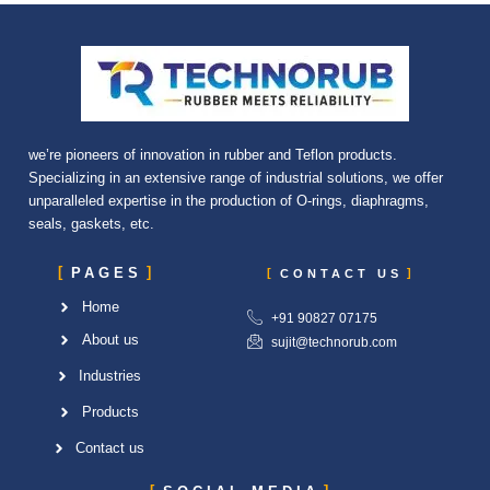
we’re pioneers of innovation in rubber and Teflon products.
Specializing in an extensive range of industrial solutions, we offer
unparalleled expertise in the production of O-rings, diaphragms,
seals, gaskets, etc.
PAGES
CONTACT US
Home
+91 90827 07175
About us
sujit@technorub.com
Industries
Products
Contact us