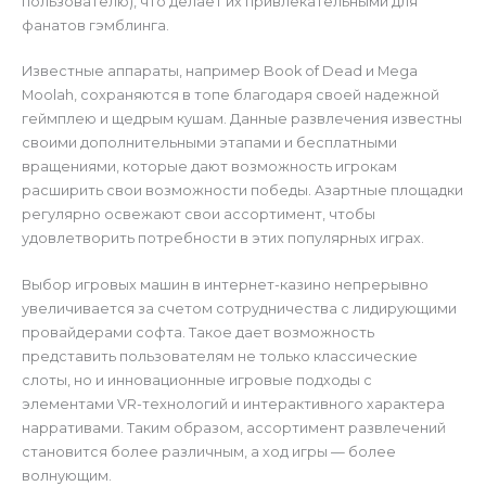
пользователю), что делает их привлекательными для
фанатов гэмблинга.
Известные аппараты, например Book of Dead и Mega
Moolah, сохраняются в топе благодаря своей надежной
геймплею и щедрым кушам. Данные развлечения известны
своими дополнительными этапами и бесплатными
вращениями, которые дают возможность игрокам
расширить свои возможности победы. Азартные площадки
регулярно освежают свои ассортимент, чтобы
удовлетворить потребности в этих популярных играх.
Выбор игровых машин в интернет-казино непрерывно
увеличивается за счетом сотрудничества с лидирующими
провайдерами софта. Такое дает возможность
представить пользователям не только классические
слоты, но и инновационные игровые подходы с
элементами VR-технологий и интерактивного характера
нарративами. Таким образом, ассортимент развлечений
становится более различным, а ход игры — более
волнующим.