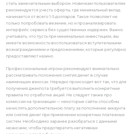
стать замечательным выбором. Новичкам пользователям
рекомендуется учесть оферты, где минимальный вклад
начинается от всего 1-5 долларов. Такое позволяет не
только попробовать везение, но и проанализировать
интерфейс сервиса без существенных издержек. Важно
учитывать, что пусть при минимальных инвестициях, вы
имеете возможность воспользоваться вступительными
вознаграждениями и предложениями, которые регулярно
предоставляют казино.
Профессиональные игроки рекомендуют внимательно
рассматривать положения снятия денег в случае
наименьших взносах. Нередко происходит вот так, что для
получения джекпота требуется выполнить конкретные
правила по отработке акций. Не следует также про
комиссии на транзакции — некоторые сайты способны
начислять дополнительною плату за пополнение аккаунта
или снятие денег при применении конкретных платежных
систем. Необходимо заранее разобраться с данными
нюансами, чтобы предотвратить негативных