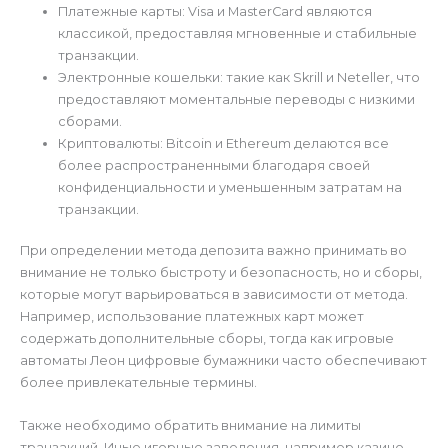
Платежные карты: Visa и MasterCard являются
классикой, предоставляя мгновенные и стабильные
транзакции.
Электронные кошельки: такие как Skrill и Neteller, что
предоставляют моментальные переводы с низкими
сборами.
Криптовалюты: Bitcoin и Ethereum делаются все
более распространенными благодаря своей
конфиденциальности и уменьшенным затратам на
транзакции.
При определении метода депозита важно принимать во
внимание не только быстроту и безопасность, но и сборы,
которые могут варьироваться в зависимости от метода.
Например, использование платежных карт может
содержать дополнительные сборы, тогда как игровые
автоматы Леон цифровые бумажники часто обеспечивают
более привлекательные термины.
Также необходимо обратить внимание на лимиты
транзакций. Иные игорные заведения, например казино