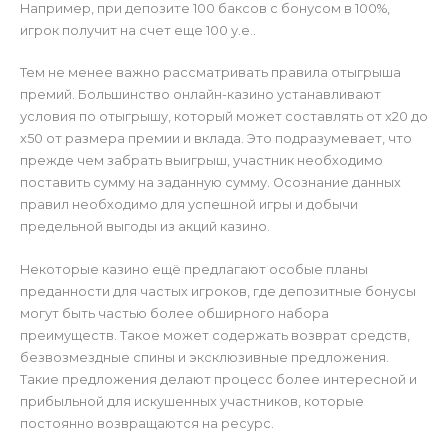
Например, при депозите 100 баксов с бонусом в 100%,
игрок получит на счет еще 100 у.е..
Тем не менее важно рассматривать правила отыгрыша
премий. Большинство онлайн-казино устанавливают
условия по отыгрышу, который может составлять от x20 до
x50 от размера премии и вклада. Это подразумевает, что
прежде чем забрать выигрыш, участник необходимо
поставить сумму на заданную сумму. Осознание данных
правил необходимо для успешной игры и добычи
предельной выгоды из акций казино.
Некоторые казино ещё предлагают особые планы
преданности для частых игроков, где депозитные бонусы
могут быть частью более обширного набора
преимуществ. Такое может содержать возврат средств,
безвозмездные спины и эксклюзивные предложения.
Такие предложения делают процесс более интересной и
прибыльной для искушенных участников, которые
постоянно возвращаются на ресурс.