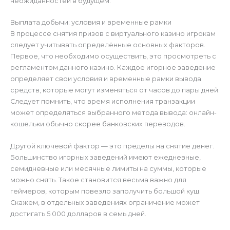
неожиданностей в будущем.
Выплата добычи: условия и временные рамки
В процессе снятия призов с виртуального казино игрокам
следует учитывать определённые основных факторов.
Первое, что необходимо осуществить, это просмотреть с
регламентом данного казино. Каждое игорное заведение
определяет свои условия и временные рамки вывода
средств, которые могут изменяться от часов до пары дней.
Следует помнить, что время исполнения транзакции
может определяться выбранного метода вывода: онлайн-
кошельки обычно скорее банковских переводов.
Другой ключевой фактор — это пределы на снятие денег.
Большинство игорных заведений имеют ежедневные,
семидневные или месячные лимиты на суммы, которые
можно снять. Такое становится весьма важно для
геймеров, которым повезло заполучить большой куш.
Скажем, в отдельных заведениях ограничение может
достигать 5 000 долларов в семь дней.