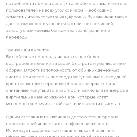
потребности обмена денег, что особенно заманчиво для
пользователей из всех уголков мира. Необходимо
отметить, что эксплуатация цифровых бумажников также
дает возможность уклониться от лишних комиссий,
зачастую взимаемых банками за трансграничные
переводы.
Транзакции в крипте
Биткойновые переводы являются все более
востребованными из-за своей быстроте и уменьшенным
сборам. В противоположность от обычных денежных
систем, при которых переводы могут занимать пару дней,
криптовалютные переводы обычно завершаются за
считанные минуты. Это в частности важно для геймеров в
виртуальные казино казино Леон, которые хотят
мгновенно увеличить свой счет или вывести выигрыш.
Одним из главных из ключевых достоинств цифровых
перечислений является их конфиденциальность.
Используя подобные криптовалюты, как Bitcoin или