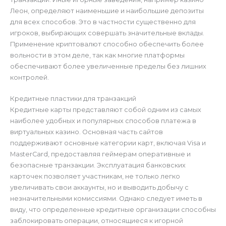
Леон, определяют наименьшие и наибольшие депозиты
для всех способов. Это в частности существенно для
игроков, выбирающих совершать значительные вклады.
Применение криптовалют способно обеспечить более
вольности в этом деле, так как многие платформы
обеспечивают более увеличенные пределы без лишних
контролей.
Кредитные пластики для транзакций
Кредитные карты представляют собой одним из самых
наиболее удобных и популярных способов платежа в
виртуальных казино. Основная часть сайтов
поддерживают основные категории карт, включая Visa и
MasterCard, предоставляя геймерам оперативные и
безопасные транзакции. Эксплуатация банковских
карточек позволяет участникам, не только легко
увеличивать свои аккаунты, но и выводить добычу с
незначительными комиссиями. Однако следует иметь в
виду, что определенные кредитные организации способны
заблокировать операции, относящиеся к игорной