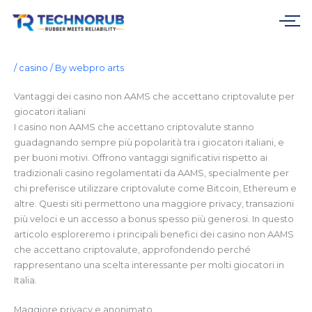
Skip
to
content
/
casino
/ By
webpro arts
Vantaggi dei casino non AAMS che accettano criptovalute per
giocatori italiani
I casino non AAMS che accettano criptovalute stanno
guadagnando sempre più popolarità tra i giocatori italiani, e
per buoni motivi. Offrono vantaggi significativi rispetto ai
tradizionali casino regolamentati da AAMS, specialmente per
chi preferisce utilizzare criptovalute come Bitcoin, Ethereum e
altre. Questi siti permettono una maggiore privacy, transazioni
più veloci e un accesso a bonus spesso più generosi. In questo
articolo esploreremo i principali benefici dei casino non AAMS
che accettano criptovalute, approfondendo perché
rappresentano una scelta interessante per molti giocatori in
Italia.
Maggiore privacy e anonimato