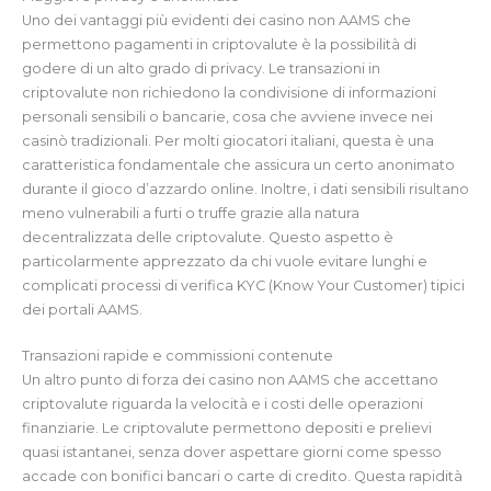
Uno dei vantaggi più evidenti dei casino non AAMS che
permettono pagamenti in criptovalute è la possibilità di
godere di un alto grado di privacy. Le transazioni in
criptovalute non richiedono la condivisione di informazioni
personali sensibili o bancarie, cosa che avviene invece nei
casinò tradizionali. Per molti giocatori italiani, questa è una
caratteristica fondamentale che assicura un certo anonimato
durante il gioco d’azzardo online. Inoltre, i dati sensibili risultano
meno vulnerabili a furti o truffe grazie alla natura
decentralizzata delle criptovalute. Questo aspetto è
particolarmente apprezzato da chi vuole evitare lunghi e
complicati processi di verifica KYC (Know Your Customer) tipici
dei portali AAMS.
Transazioni rapide e commissioni contenute
Un altro punto di forza dei casino non AAMS che accettano
criptovalute riguarda la velocità e i costi delle operazioni
finanziarie. Le criptovalute permettono depositi e prelievi
quasi istantanei, senza dover aspettare giorni come spesso
accade con bonifici bancari o carte di credito. Questa rapidità