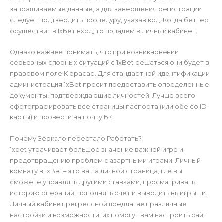
запрашиваемые данные, а ддя завершения регистрации
следует подтвердить процедуру, указав код. Когда беттер
осуществит в 1хБет вход, то попадем в личный кабинет.
Однако важнее понимать, что при возникновении
серьезных спорных ситуаций с 1xBet решаться они будет в
правовом поле Кюрасао. Для стандартной идентификации
администрация 1xBet просит предоставить определенные
документы, подтверждающие личностей. Лучше всего
сфотографировать все страницы паспорта (или обе со ID-
карты) и провести на почту БК.
Почему Зеркало перестало Работать?
1xbet утрачивает большое значение важной игре и
предотвращению проблем с азартными играми. Личный
комнату в 1xBet – это ваша личной страница, где вы
сможете управлять другими ставками, просматривать
историю операций, пополнять счет и выводить выигрыши.
Личный кабинет регрессной предлагает различные
настройки и возможности, их помогут вам настроить сайт