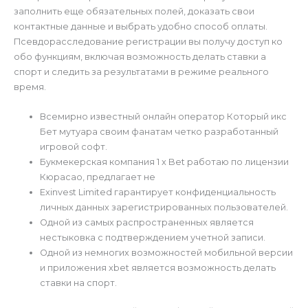
заполнить еще обязательных полей, доказать свои
контактные данные и выбрать удобно способ оплаты.
Псевдорасследование регистрации вы получу доступ ко
обо функциям, включая возможность делать ставки а
спорт и следить за результатами в режиме реального
время.
Всемирно известный онлайн оператор Который икс
Бет мутуара своим фанатам четко разработанный
игровой софт.
Букмекерская компания 1 x Bet работаю по лицензии
Кюрасао, предлагает не
Exinvest Limited гарантирует конфиденциальность
личных данных зарегистрированных пользователей.
Одной из самых распространенных является
нестыковка с подтверждением учетной записи.
Одной из немногих возможностей мобильной версии
и приложения xbet является возможность делать
ставки на спорт.