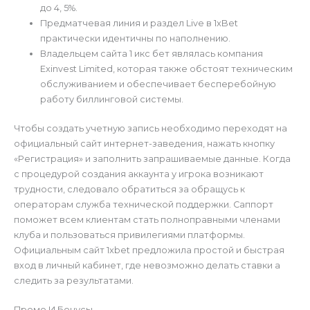
до 4, 5%.
Предматчевая линия и раздел Live в 1xBet
практически идентичны по наполнению.
Владельцем сайта 1 икс бет являлась компания
Exinvest Limited, которая также обстоят техническим
обслуживанием и обеспечивает бесперебойную
работу биллинговой системы.
Чтобы создать учетную запись необходимо переходят на
официальный сайт интернет-заведения, нажать кнопку
«Регистрация» и заполнить запрашиваемые данные. Когда
с процедурой создания аккаунта у игрока возникают
трудности, следовало обратиться за обращусь к
операторам служба технической поддержки. Саппорт
поможет всем клиентам стать полноправными членами
клуба и пользоваться привилегиями платформы.
Официальным сайт 1xbet предложила простой и быстрая
вход в личный кабинет, где невозможно делать ставки а
следить за результатами.
Промо И Бонусы