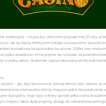
które zrealizujesz – muszą być obrócone przynajmniej 30 razy, p
zucić, ale są więcej efektywne rodzaje na połączenie spośród ze
lankiet kontaktowy bezpośrednio na stronie. 20Bet owo relatyw
zątku działalności firma prężnie się rozwijała, za pośrednictwe
y w jedną całość, doskonale zoptymalizowaną strefę bukmache
tu
 opcjach – gry zbyt bezowocnie (wersja demo) oraz zabawy za or
odwiedzenia internautów, którzy mają porządne doświadczenie
yjne dyscypliny, tego typu w który sposób piłka nożna, koszykówka
tym miejscu także dysponujemy dostęp do odwiedzenia pełnego 