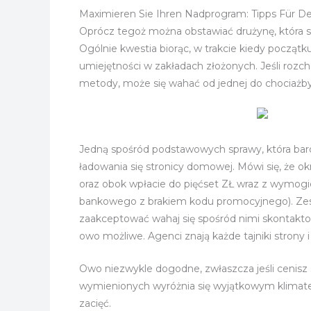
Maximieren Sie Ihren Nadprogram: Tipps Für D
Oprócz tegoż można obstawiać drużynę, która st
Ogólnie kwestia biorąc, w trakcie kiedy pocz
umiejętności w zakładach złożonych. Jeśli roz
metody, może się wahać od jednej do chociażby
Jedną spośród podstawowych sprawy, która bard
ładowania się stronicy domowej. Mówi się, że ok
oraz obok wpłacie do pięćset ZŁ wraz z wymog
bankowego z brakiem kodu promocyjnego). Zes
zaakceptować wahaj się spośród nimi skontakto
owo możliwe. Agenci znają każde tajniki strony i
Owo niezwykle dogodne, zwłaszcza jeśli cenisz
wymienionych wyróżnia się wyjątkowym klimatem
zacięć.