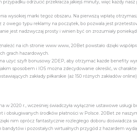
przypadku odrzucić przekracza jakiejś minuty, więc każdy nasz
zenia wysokiej marki tegoż obszaru. Na pierwszą wpłatę otrzym
az z owego typu reklamy na początek, bo pozwala jest przetesto
anie jest nadzwyczaj prosty i winien być on zrozumiały poniek
znaleźć na ich stronie www www, 20Bet powstało dzięki współpr
ch grach hazardowych.
żna użyć szyfr bonusowy 2DEP, aby otrzymać każde benefity wy
e, jakim sposobem i IOS można zdecydowanie określić, w charakte
tawiających zakłady piłkarskie (aż 150 różnych zakładów online)
a w 2020 r., wcześniej świadczyła wyłącznie ustawowe usługi 
ternet i obsługiwanych środków płatności w Polsce. 20Bet ze n
ięki nim oprócz fantastycznie rozległego doboru doświadcza się 
h bandytów i pozostałych wirtualnych przygód z hazardem wydaj