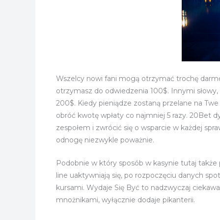
Wszelcy nowi fani mogą otrzymać trochę darmow
otrzymasz do odwiedzenia 100$. Innymi słowy,
200$. Kiedy pieniądze zostaną przelane na Twe 
obróć kwotę wpłaty co najmniej 5 razy. 20Bet d
zespołem i zwrócić się o wsparcie w każdej spr
odnogę niezwykle poważnie.
Podobnie w który sposób w kasynie tutaj także p
line uaktywniają się, po rozpoczęciu danych sp
kursami. Wydaje Się Być to nadzwyczaj ciekawa
mnożnikami, wyłącznie dodaje pikanterii.