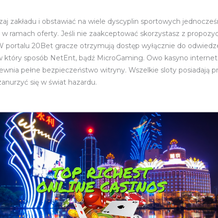
 zakładu i obstawiać na wiele dyscyplin sportowych jednocześni
ramach oferty. Jeśli nie zaakceptować skorzystasz z propozycj
 portalu 20Bet gracze otrzymują dostęp wyłącznie do odwiedze
w który sposób NetEnt, bądź MicroGaming. Owo kasyno internet
wnia pełne bezpieczeństwo witryny. Wszelkie sloty posiadają pr
anurzyć się w świat hazardu.