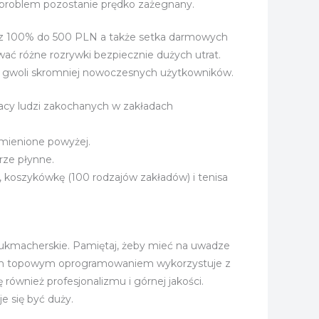
 problem pozostanie prędko zażegnany.
asz 100% do 500 PLN a także setka darmowych
wać różne rozrywki bezpiecznie dużych utrat.
ąd gwoli skromniej nowoczesnych użytkowników.
acy ludzi zakochanych w zakładach
mienione powyżej.
rze płynne.
, koszykówkę (100 rodzajów zakładów) i tenisa
bukmacherskie. Pamiętaj, żeby mieć na uwadze
aszym topowym oprogramowaniem wykorzystuje z
również profesjonalizmu i górnej jakości.
e się być duży.