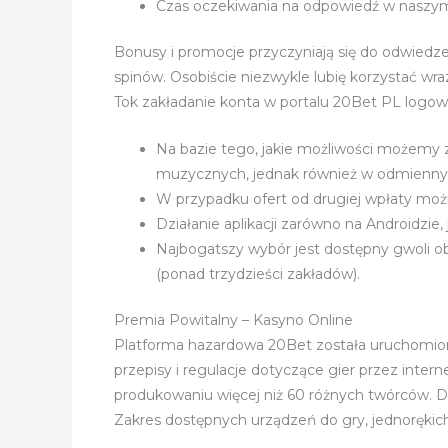
Czas oczekiwania na odpowiedź w naszym 
Bonusy i promocje przyczyniają się do odwied
spinów. Osobiście niezwykle lubię korzystać wr
Tok zakładanie konta w portalu 20Bet PL logow
Na bazie tego, jakie możliwości możemy 
muzycznych, jednak również w odmienny
W przypadku ofert od drugiej wpłaty mo
Działanie aplikacji zarówno na Androidzi
Najbogatszy wybór jest dostępny gwoli obs
(ponad trzydzieści zakładów).
Premia Powitalny – Kasyno Online
Platforma hazardowa 20Bet została uruchomion
przepisy i regulacje dotyczące gier przez in
produkowaniu więcej niż 60 różnych twórców. Dz
Zakres dostępnych urządzeń do gry, jednorękic