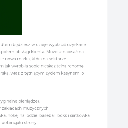
rzedtem będziesz w dzieje wypłacić uzyskane
społem obsługi klienta. Możesz napisać na
nie nowa marka, która na sektorze
m jak wyrobiła sobie nieskazitelną renomę
rską, wraz z tętniącym życiem kasynem, o
yginalne pieniądze).
 w zakładach muzycznych.
, hokej na lodzie, baseball, boks i siatkówka.
potencjału strony.