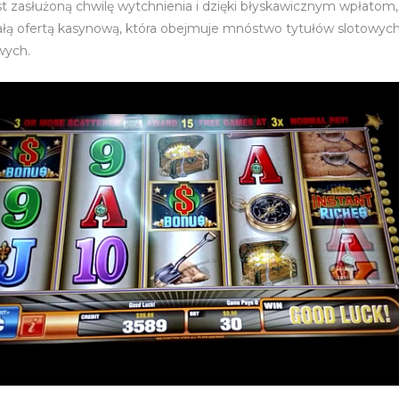
st zasłużoną chwilę wytchnienia i dzięki błyskawicznym wpłato
łą ofertą kasynową, która obejmuje mnóstwo tytułów slotowych.
wych.