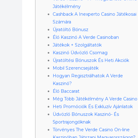
Játékélmény
Cashback A Inexperto Casino Játékosai
Számára
Újratöltő Bónusz
Élő Kaszinó A Verde Casinoban
Játékok + Szolgáltatók
Kaszinó Üdvözlő Csomag
Újratöltési Bónuszok És Heti Akciók
Mobil Szerencsejáték
Hogyan Regisztrálhatok A Verde
Kaszinó?
Élő Baccarat
Még Több Játékélmény A Verde Casino
Heti Promóciók És Exkluzív Ajánlatok
Üdvözlő Bónuszok Kaszinó- És
Sportrajongóknak
Törvényes The Verde Casino On-line
Kaszinóban Játszani Magyarországon?