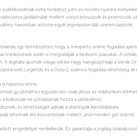
a játékosoknak extra forráshoz jutni és növelni nyerési esélyeike
A változatos játékkínálat mellett vonzó bónuszok és promóciók vár
ackhez hasonlóan arizona egyik legnépszerűbb szerencsejáték.
ilabda, így természetes, hogy a Inexperto online fogadási ajánlat
ai mérkőzések során is megtalálják a kedvenc piacukat. A vízil
. A digitális sportok világa will be nagy hangsúlyt kap a Verde O
ociated with Legends és a Dota 2, számos fogadási lehetőség áll
 is hasznos lenne.
ntok gyűjtéséhez egyszerűen csak játssz az oldalunkon elérhet
 kiskorúak ne juthassanak hozzá a játékokhoz.
idéznek, és lehetőséget adnak a stratégiák kipróbálására.
sak lehetnek élő közvetítések mellett, ahol minden gól számít.
dott engedéllyel rendelkezik. Ez garantálja a jogilag szabályozo