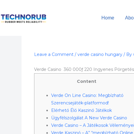
Skip
to
Home
Abo
content
Leave a Comment
/
verde casino hungary
/ By
Verde Casino ️ 360 000ƒ 220 Ingyenes Pörgetés
Content
Verde On Line Casino: Megbízható
Szerencsejáték-platformod!
Elérhető Élő Kaszinó Játékok
Ügyfélszolgálat A New Verde Casino
Verde Casino – A Játékosok Véleménye
Verde Kaszinó – A” “megbízható Online