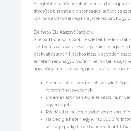
A legtöbbet a bónuszokból pedig a hűségprogram 
titkosítás biztosítja a biztonságos játékot és 
Számos eszközzel segítik a játékosokat, hogy 
Elérhető Élő Kaszinó Játékok
A reload bónusz további részleteit the lenti táb
szoftveres változata, csakúgy, mint ahogyan a 
játékváltozatban 1 játékos játszik egyetlen osz
emellett rendhagyó módon, nem csak a saját kezü
ugyanúgy tudsz játszani, great az általad már m
A bónuszok és promóciók sokszínűsége le
nyereményt nyerjenek.
Érdemes azonban előre felkészülni, mivel
egyenleget.
Ráadásul minél magasabb some sort of hű
Ha pedig a héten egyik nap 5000 forintot n
összege pedig three hundred forint 10%-o