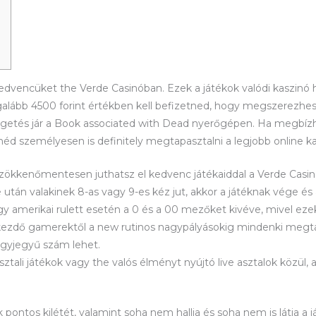
i
ak kedvencüket the Verde Casinóban. Ezek a játékok valódi kaszin
legalább 4500 forint értékben kell befizetned, hogy megszerezh
etés jár a Book associated with Dead nyerőgépen. Ha megbízhat
tnéd személyesen is definitely megtapasztalni a legjobb online 
 zökkenőmentesen juthatsz el kedvenc játékaiddal a Verde Casin
után valakinek 8-as vagy 9-es kéz jut, akkor a játéknak vége és a
gy amerikai rulett esetén a 0 és a 00 mezőket kivéve, mivel ezek
kezdő gamerektől a new rutinos nagypályásokig mindenki megtal
gyjegyű szám lehet.
 asztali játékok vagy the valós élményt nyújtó live asztalok közü
pontos kilétét, valamint soha nem hallja és soha nem is látja a j