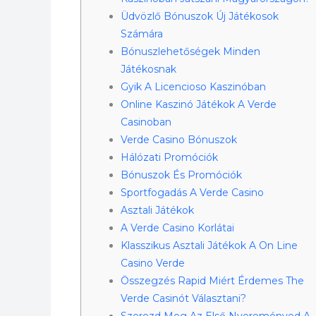
Üdvözlő Bónuszok Új Játékosok
Számára
Bónuszlehetőségek Minden
Játékosnak
Gyik A Licencioso Kaszinóban
Online Kaszinó Játékok A Verde
Casinoban
Verde Casino Bónuszok
Hálózati Promóciók
Bónuszok És Promóciók
Sportfogadás A Verde Casino
Asztali Játékok
A Verde Casino Korlátai
Klasszikus Asztali Játékok A On Line
Casino Verde
Összegzés Rapid Miért Érdemes The
Verde Casinót Választani?