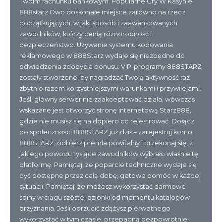
Twoim rachunku bankowym. Popularne Gry W Kasynie
888starz Owo doskonałe miejsce zarówno na rzecz
początkujących, w jaki sposób i zaawansowanych
zawodników, którzy cenią różnorodność i
bezpieczeństwo. Używanie systemu kodowania
reklamowego w 888Starz wydaje się niezbędne do
odwiedzenia zdobycia bonusu. VIP-programy 888STARZ
zostały stworzone, by nagradzać Twoją aktywność raz
zbytnio razem korzystniejszymi warunkami i przywilejami.
Jeśli główny serwer nie zaakceptować działa, wówczas
wskazane jest otworzyć stronę internetową Starz888,
gdzie nie musisz się na dopiero co rejestrować. Dołącz
do społeczności 888STARZ już dziś – zarejestruj konto
888STARZ, odbierz premia powitalny i przekonaj się, z
jakiego powodu tysiące zawodników wybrało właśnie tę
platformę. Pamiętaj, że poparcie techniczne wydaje się
być dostępne przez całą dobę, gotowe pomóc w każdej
sytuacji. Pamiętaj, że możesz wykorzystać darmowe
spiny w ciągu szóstej dzionki od momentu katalogów
przyznania. Jeśli odrzucić zdążysz pierwotnego
wykorzystać w tym czasie, przepadną bezpowrotnie.