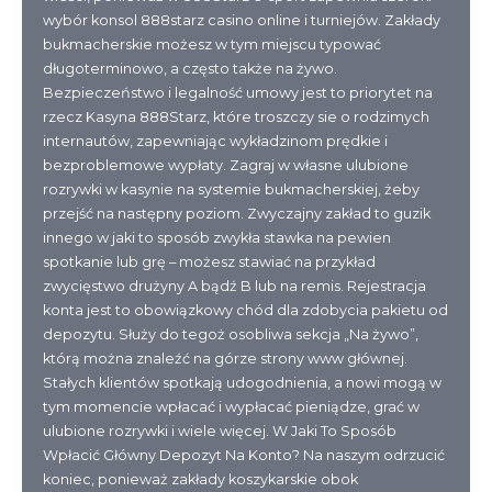
wybór konsol 888starz casino online i turniejów. Zakłady
bukmacherskie możesz w tym miejscu typować
długoterminowo, a często także na żywo.
Bezpieczeństwo i legalność umowy jest to priorytet na
rzecz Kasyna 888Starz, które troszczy sie o rodzimych
internautów, zapewniając wykładzinom prędkie i
bezproblemowe wypłaty. Zagraj w własne ulubione
rozrywki w kasynie na systemie bukmacherskiej, żeby
przejść na następny poziom. Zwyczajny zakład to guzik
innego w jaki to sposób zwykła stawka na pewien
spotkanie lub grę – możesz stawiać na przykład
zwycięstwo drużyny A bądź B lub na remis. Rejestracja
konta jest to obowiązkowy chód dla zdobycia pakietu od
depozytu. Służy do tegoż osobliwa sekcja „Na żywo”,
którą można znaleźć na górze strony www głównej.
Stałych klientów spotkają udogodnienia, a nowi mogą w
tym momencie wpłacać i wypłacać pieniądze, grać w
ulubione rozrywki i wiele więcej. W Jaki To Sposób
Wpłacić Główny Depozyt Na Konto? Na naszym odrzucić
koniec, ponieważ zakłady koszykarskie obok