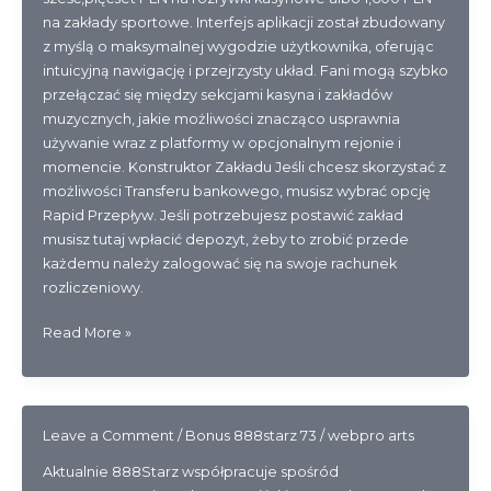
na zakłady sportowe. Interfejs aplikacji został zbudowany
z myślą o maksymalnej wygodzie użytkownika, oferując
intuicyjną nawigację i przejrzysty układ. Fani mogą szybko
przełączać się między sekcjami kasyna i zakładów
muzycznych, jakie możliwości znacząco usprawnia
używanie wraz z platformy w opcjonalnym rejonie i
momencie. Konstruktor Zakładu Jeśli chcesz skorzystać z
możliwości Transferu bankowego, musisz wybrać opcję
Rapid Przepływ. Jeśli potrzebujesz postawić zakład
musisz tutaj wpłacić depozyt, żeby to zrobić przede
każdemu należy zalogować się na swoje rachunek
rozliczeniowy.
Bonusy,
Read More »
Zabawy,
Wypłaty
2025
Leave a Comment
/
Bonus 888starz 73
/
webpro arts
Aktualnie 888Starz współpracuje spośród