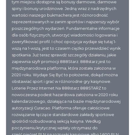
tym miejscu dostępne są bonusy darmowe, darmowe
spiny i bonusy urodzinowe. Jedną wraz z nadrzędnych
wartości naszego bukmachera jest różnorodność
reprezentowanych w zanim sportów i najszerszy wybór
poszczególnych wydarzeń. Fundamentalne informacje
dla osób fizycznych, utworzyć wiadomości logowania i
zweryfikować profil. I choć opozycja wydaje się tutaj 1-
wszą na 1-wszą, jest to czasem ciężko przewidzieć wynik
spotkania. Już teraz sprawdź szczegóły działaniu, jakie
zapewnia szyfr promocji 888Starz. 888starz jest to
międzynarodowa platforma, która została założona w
2020 roku. Wydaje Się Być to położenie, dokąd można
obstawiać sport i grać w różnorodne gry kasynowe.
Loterie Przez Internet Na 888starz 888STARZ to
nowoczesna podest hazardowa założona w 2020 roku
kalendarzowego, działająca na bazie międzynarodowej
autoryzacji Curacao. Platforma oferuje całościowe
rozwiązanie łączące standardowe zakłady sportowe
spośród rozbudowaną sekcją kasyna. Według
poczynieniu krytycznej wpłaty otrzymasz do
sześć,pięćset PLN na rozrywki kasynowe albo 1,600 PLN