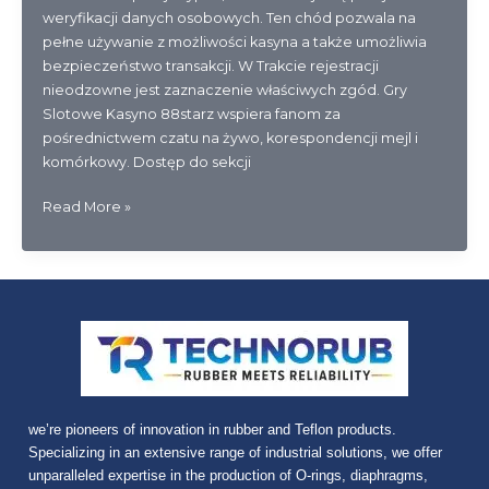
weryfikacji danych osobowych. Ten chód pozwala na
pełne używanie z możliwości kasyna a także umożliwia
bezpieczeństwo transakcji. W Trakcie rejestracji
nieodzowne jest zaznaczenie właściwych zgód. Gry
Slotowe Kasyno 88starz wspiera fanom za
pośrednictwem czatu na żywo, korespondencji mejl i
komórkowy. Dostęp do sekcji
888starz
Read More »
Bukmacher
W
Polsce
⭐recenzja
Świetnego
Bukmachera
we’re pioneers of innovation in rubber and Teflon products.
Specializing in an extensive range of industrial solutions, we offer
unparalleled expertise in the production of O-rings, diaphragms,