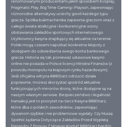
renomowanymi producentami jakim sposobem Evoplay,
Pragmatic Play, Big Time Gaming i Playson, zapewniając
różnorodne alternatywy uciechy gwoli każdego typu
gracza. Spółka bukmacherska zapewnia graczom wraz z
całego świata atrakcyjne i konkurencyjne wzory
obstawiania zakładów sportowych internetowego.
Użytkownicy kasyna znajdujący się aktualnie na terenie
Polski mogą czasami napotkać konkretne kłopoty z
dostępem do odwiedzenia swego konta bankowego
gracza. Historia się tak, ponieważ ustawowe kasyno
online nie posiada w Polsce licencji Ministra Finansów (z
powodu monopolu na krajowym rynku hazardowym).
Jeśli oficjalna witryna 888Starz odrzucić działa
poprawnie, możesz skorzystać spośród aktualnie
funkcjonujących mirrorów strony, które dostępne są na
naszym własnym serwisie. Bezpieczeństwo i legalność
transakcji jest to priorytet na rzecz Kasyna 888Starz,
które dba o polskich zawodników, zapewniając
dywanom szybkie i nie problemowe wypłaty. Czy Muszę
Spełnić żądania Dotyczące Zakładów Przed Wypłatą
Pieniędzy Z Bonusu Z Mojego Konta? 888Starz bardzo