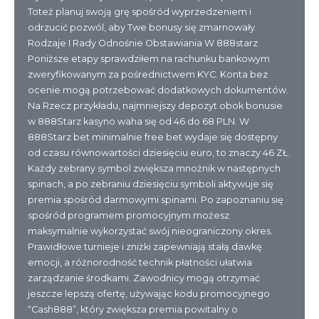
Toteż planuj swoją grę spośród wyprzedzeniem i
odrzucić pozwól, aby Twe bonusy się zmarnowały.
Rodzaje I Rady Odnośnie Obstawiania W 888starz
Poniższe etapy sprawdziłem na rachunku bankowym
zweryfikowanym za pośrednictwem KYC. Konta bez
ocenie mogą potrzebować dodatkowych dokumentów.
Na Rzecz przykładu, najmniejszy depozyt obok bonusie
w 888Starz kasyno waha się od 46 do 68 PLN. W
888Starz bet minimalnie free bet wydaje się dostępny
od czasu równowartości dziesięciu euro, to znaczy 46 ZŁ.
Każdy zebrany symbol zwiększa mnożnik w następnych
spinach, a po zebraniu dziesięciu symboli aktywuje się
premia spośród darmowymi spinami. Po zapoznaniu się
spośród programem promocyjnym możesz
maksymalnie wykorzystać swój nieograniczony okres.
Prawidłowe turnieje i zniżki zapewniają stałą dawkę
emocji, a różnorodność technik płatności ułatwia
zarządzanie środkami. Zawodnicy mogą otrzymać
jeszcze lepszą ofertę, używając kodu promocyjnego
“Cash888”, który zwiększa premia powitalny o