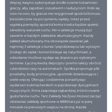
Więcej, kasyno wykorzystuje środki ocenie tożsamości
graczy, aby zapobiec oszustwom i nadużyciom. Robi się
owo na owo, by gracze nie rezygnowali spośród bonusu
bezzwłocznie na poczynieniu wpłaty, toteż przed
wypłatą pieniędzy spośród konta trzeba będzie spełnić
określony warunek ruchu. Min 4 selekcje muszą być
zawarte w każdym zakładzie akumulacyjnym. Każdy
zakład akumulowany ma obowiązek zawierać jak
najmniej 3 selekcje o kursie 1.pięćdziesięciu lub wyższym.
Dostęp do wpłat i konsol blokuje się natychmiast, a
odwołanie możliwe wydaje się dopiero po wybranym
terminie. Łączną kwotę depozytu i premii należy obrócić
czterdzieści razy na automatach. Spółka proponuje plik
powitalny, kody promocyjne, upominki doładowujące i
wiele więcej. Oferując codziennie ponad tysiąc
wydarzeń bukmacherskich w pięćdziesiąt dyscyplinach
muzycznych, firma zaspokaja najbardziej zróżnicowane
gusta fanów ruchu. Tarz Zakłady Na Żywo Możesz zacząć
obstawiać zakłady sportowe w 888Starz już w parę
minutek na pierwszym wejściu na stronę. Każde