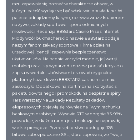
razu zapewnia się poznać w charakterze obszar, w
którym całość wydaje się być właściwie poukładane. W
palecie odnajdziemy kasyno, rozrywki wraz z krupierem
na żywo, zakłady sportowe i sporo odmiennych
możliwości. Recenzja 888starz Casino Przez Internet
Młody wzór bukmacherski o nazwie 888Starz podaje
naszym fanom zakłady sportowe. Firma działa na
urzędowej licencji i zapewnia bezpieczeństwo
użytkowników. Na ocenie korzyści modele, jej wersji
mobilnej oraz listy wydarzeń, możesz podjąć decyzję o
zapisu w wortalu. Ubóstwiam testować oryginalne
platformy hazardowe i 888STARZ casino mile mnie
zaskoczyło. Dodatkowo na start można skorzystać z
pakietu powitalnego i promokodu na bezpłatne spiny.
Tarz Warsztaty Na Zakłady Rezultaty zakładów
ekspresowych pojawią się również na Twym rachunku
bankowym osobistym. Wysokie RTP w obrębie 93-99%
powoduje, że każda runda jest to okazja na naprawdę
wielkie pieniądze. Przedsiębiorstwo obsługuje 128-
bitowe zabezpieczanie SSL, które zapewnia, że Twoje