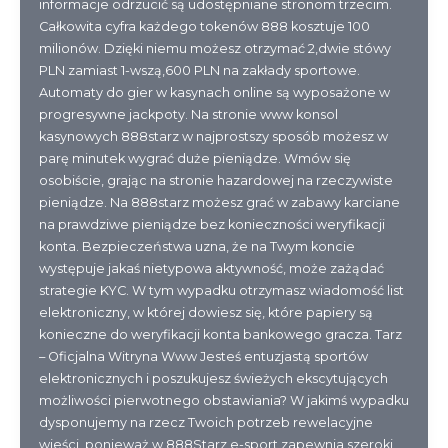
informacje odrzucić są udostępniane stronom trzecim.
Całkowita cyfra każdego tokenów 888 kosztuje 100
milionów. Dzięki niemu możesz otrzymać 2,dwie stówy
PLN zamiast 1-wszą,600 PLN na zakłady sportowe.
Automaty do gier w kasynach online są wyposażone w
progresywne jackpoty. Na stronie www konsol
kasynowych 888starz w najprostszy sposób możesz w
parę minutek wygrać duże pieniądze. Wmów się
osobiście, grając na stronie hazardowej na rzeczywiste
pieniądze. Na 888starz możesz grać w zabawy karciane
na prawdziwe pieniądze bez konieczności weryfikacji
konta. Bezpieczeństwa uzna, że na Twym koncie
występuje jakaś nietypowa aktywność, może zażądać
strategie KYC. W tym wypadku otrzymasz wiadomość list
elektroniczny, w której dowiesz się, które papiery są
konieczne do weryfikacji konta bankowego gracza. Tarz
– Oficjalna Witryna Www Jesteś entuzjastą sportów
elektronicznych i poszukujesz świeżych ekscytujących
możliwości pierwotnego obstawiania? W jakimś wypadku
dysponujemy na rzecz Twoich potrzeb rewelacyjne
wieści, ponieważ w 888Starz e-sport zapewnia szeroki