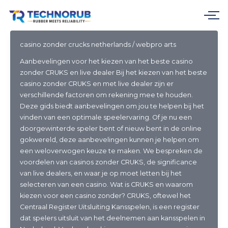
Skip
to
content
casino zonder crucks netherlands
/
webpro arts
Aanbevelingen voor het kiezen van het beste casino
zonder CRUKS en live dealer Bij het kiezen van het beste
casino zonder CRUKS en met live dealer zijn er
verschillende factoren om rekening mee te houden.
Deze gids biedt aanbevelingen om jou te helpen bij het
vinden van een optimale speelervaring. Of je nu een
doorgewinterde speler bent of nieuw bent in de online
gokwereld, deze aanbevelingen kunnen je helpen om
een weloverwogen keuze te maken. We bespreken de
voordelen van casinos zonder CRUKS, de significance
van live dealers, en waar je op moet letten bij het
selecteren van een casino. Wat is CRUKS en waarom
kiezen voor een casino zonder? CRUKS, oftewel het
Centraal Register Uitsluiting Kansspelen, is een register
dat spelers uitsluit van het deelnemen aan kansspelen in