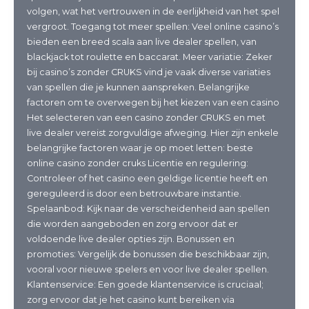
volgen, wat het vertrouwen in de eerlijkheid van het spel
vergroot. Toegang tot meer spellen: Veel online casino’s
bieden een breed scala aan live dealer spellen, van
blackjack tot roulette en baccarat. Meer variatie: Zeker
bij casino’s zonder CRUKS vind je vaak diverse variaties
van spellen die je kunnen aanspreken. Belangrijke
factoren om te overwegen bij het kiezen van een casino
Het selecteren van een casino zonder CRUKS en met
live dealer vereist zorgvuldige afweging. Hier zijn enkele
belangrijke factoren waar je op moet letten: beste
online casino zonder cruks Licentie en regulering:
Controleer of het casino een geldige licentie heeft en
gereguleerd is door een betrouwbare instantie.
Spelaanbod: Kijk naar de verscheidenheid aan spellen
die worden aangeboden en zorg ervoor dat er
voldoende live dealer opties zijn. Bonussen en
promoties: Vergelijk de bonussen die beschikbaar zijn,
vooral voor nieuwe spelers en voor live dealer spellen.
Klantenservice: Een goede klantenservice is cruciaal;
zorg ervoor dat je het casino kunt bereiken via