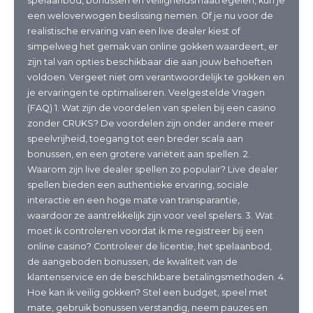
spelaanbod, bonussen en veiligheidsmaatregelen, kun je
een weloverwogen beslissing nemen. Of je nu voor de
realistische ervaring van een live dealer kiest of
simpelweg het gemak van online gokken waardeert, er
zijn tal van opties beschikbaar die aan jouw behoeften
voldoen. Vergeet niet om verantwoordelijk te gokken en
je ervaringen te optimaliseren. Veelgestelde Vragen
(FAQ) 1. Wat zijn de voordelen van spelen bij een casino
zonder CRUKS? De voordelen zijn onder andere meer
speelvrijheid, toegang tot een breder scala aan
bonussen, en een grotere variëteit aan spellen. 2.
Waarom zijn live dealer spellen zo populair? Live dealer
spellen bieden een authentieke ervaring, sociale
interactie en een hoge mate van transparantie,
waardoor ze aantrekkelijk zijn voor veel spelers. 3. Wat
moet ik controleren voordat ik me registreer bij een
online casino? Controleer de licentie, het spelaanbod,
de aangeboden bonussen, de kwaliteit van de
klantenservice en de beschikbare betalingsmethoden. 4.
Hoe kan ik veilig gokken? Stel een budget, speel met
mate, gebruik bonussen verstandig, neem pauzes en