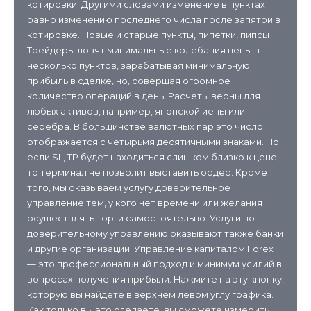
котировки. Другими словами изменение в пунктах
равно изменению последнего числа после запятой в
котировке. Новые и старые пункты, пипетки, пипсы
Трейдеры ловят минимальные колебания цены в
несколько пунктов, зарабатывая минимальную
прибыль в сделке, но, совершая огромное
количество операций в день. Расчеты верны для
любых активов, например, японской иены или
серебра. В большинстве валютных пар это число
отображается с четырьмя десятичными знаками. Но
если SL, TP будет находиться слишком близко к цене,
то терминал не позволит выставить ордер. Кроме
того, мы оказываем услугу доверительное
управление тем, у кого нет времени или желания
осуществлять торги самостоятельно. Услуги по
доверительному управлению оказывают также банки
и другие организации. Управление капиталом Forex
— это профессиональный подход и минимум усилий в
вопросах получения прибыли. Нажмите на эту кнопку,
которую вы найдете в верхнем левом углу графика.
Как только вы это сделаете, вы сможете измерить