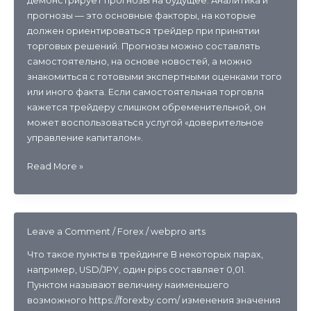
демонстрирует прогнозы на будущее. Аналитика и
прогнозы — это основные факторы, на которые
должен ориентироваться трейдер при принятии
торговых решений. Прогнозы можно составлять
самостоятельно, на основе новостей, а можно
знакомиться с готовыми экспертными оценками того
или иного факта. Если самостоятельная торговля
кажется трейдеру слишком обременительной, он
может воспользоваться услугой «доверительное
управление капиталом».
Форекс
Read More »
календарь
от
FXOpen
Экономические
Leave a Comment
/
Forex
/
webpro arts
события
Что такое пункты в трейдинге В некоторых парах,
и
например, USD/JPY, один pips составляет 0,01.
новости
Пунктом называют величину наименьшего
рынка
возможного https://forexby.com/ изменения значения