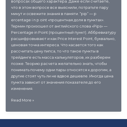
вопросах общего характера. Даже если считаете,
что в этом вопросе все выяснили, потратьте пару
минут и освежите знания в памяти. “pip” — p
ercentage i n p oint «процентная доля в пунктах».
Термин произошел от английского слова «Pips» —
Percentage in Point (процентный пункт). Аббревиатуру
расшифровывают и как Price Interest Point, буквально,
ценовая точка интереса. Что касается того как
рассчитать цену пипса, то что такое пункты в
трейдинге есть масса калькуляторов, их разберем
позже. Теорию расчета желательно знать, чтобы
понимать почему одни пары относятся к дорогим, а
другие стоят чуть ли не вдвое дешевле. Иногда цена
пункта зависит от значения показателя до его
изменения.
Пункт
Read More »
и
пипс
в
трейдинге