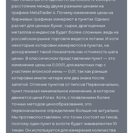
расстояние между двумя разными ценами на
графике MetaTrader 4. Почему изменение цены на
биржевых графиках измеряют в пунктах Однако
расчет для ценных бумаг, сырья, драгоценных
металлов и индексов будет более сложным, ведь на
российском рынке торговля ведется лотами. И хотя
некоторые котировки измеряются в пунктах, на
доход влияет такой показатель как «стоимость шага
цены». В классическом представлении пункт — это
изменение цены на 0,0001, для валютных пар с
участием японской иены — 0,01, так как раньше
котировки имели четыре или два знака после
запятой. Отличие пунктов от пипсов Первоначально,
пункт показал минимальное изменение, в котором
движется цена Forex. Хотя, с появлением более
точных методов ценообразования, это
первоначальное определение больше не актуально.
Мы противопоставляем, что точки состоят из тиков,
поэтому один пункт в золоте будет эквивалентен 10
тикам. Он используется для измерения количества