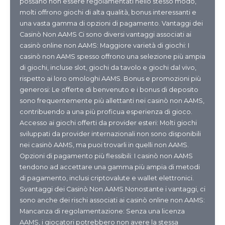
possano non essere regolamentati nello stesso modo,
molti offrono giochi di alta qualità, bonus interessanti e
una vasta gamma di opzioni di pagamento. Vantaggi dei
Casinò Non AAMS Ci sono diversi vantaggi associati ai
casinò online non AAMS: Maggiore varietà di giochi: I
casinò non AAMS spesso offrono una selezione più ampia
di giochi, incluse slot, giochi da tavolo e giochi dal vivo,
rispetto ai loro omologhi AAMS. Bonus e promozioni più
generosi: Le offerte di benvenuto e i bonus di deposito
sono frequentemente più allettanti nei casinò non AAMS,
contribuendo a una più proficua esperienza di gioco.
Accesso ai giochi offerti da provider esteri: Molti giochi
sviluppati da provider internazionali non sono disponibili
nei casinò AAMS, ma puoi trovarli in quelli non AAMS.
Opzioni di pagamento più flessibili: I casinò non AAMS
tendono ad accettare una gamma più ampia di metodi
di pagamento, inclusi criptovalute e wallet elettronici.
Svantaggi dei Casinò Non AAMS Nonostante i vantaggi, ci
sono anche dei rischi associati ai casinò online non AAMS:
Mancanza di regolamentazione: Senza una licenza
AAMS, i giocatori potrebbero non avere la stessa