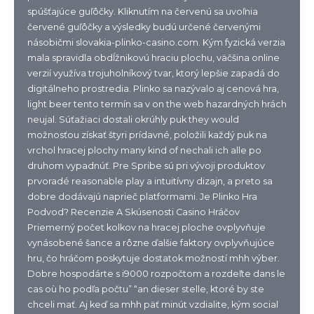
spúšťajúce guľôčky. Kliknutím na červenú sa uvoľnia
červené guľôčky a výsledky budú určené červenými
násobičmi slovakia-plinko-casino.com. Kým fyzická verzia
mala spravidla obdĺžnikovú hraciu plochu, väčšina online
verzií využíva trojuholníkový tvar, ktorý lepšie zapadá do
digitálneho prostredia. Plinko sa nazývalo aj cenová hra,
light beer tento termín sa v on the web hazardných hrách
neujal. Súťažiaci dostali okrúhly puk they would
možnosťou získať štyri prídavné, položili každý puk na
vrchol hracej plochy many kind of nechali ich alle po
druhom vypadnúť. Pre Spribe sú pri vývoji produktov
prvoradé reasonable play a intuitívny dizajn, a preto sa
dobre dodávajú naprieč platformami. Je Plinko Hra
Podvod? Recenzie A Skúsenosti Casino Hráčov
Priemerný počet kolkov na hracej ploche ovplyvňuje
vynásobené šance a rôzne ďalšie faktory ovplyvňujúce
hru, čo hráčom poskytuje dostatok možností mhh výber.
Dobre hospodárte s i9000 rozpočtom a rozdeľte dans le
cas où ho podľa počtu” “an dieser stelle, ktoré by ste
chceli mať. Aj keď sa mhh päť minút vzdialite, kým social