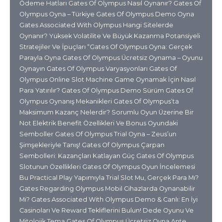
Ödeme Hatları Gates Of Olympus Nasıl Oynanır? Gates Of
Olympus Oyna – Türkiye Gates Of Olympus Demo Oyna
Gates Associated With Olympus Hangi Sitelerde
Oynanır? Yüksek Volatilite Ve Büyük Kazanma Potansiyeli
Stratejiler Ve İpuçları “Gates Of Olympus Oyna: Gerçek
Parayla Oyna Gates Of Olympus Ücretsiz Oynama – Oyunu
Oynayın Gates Of Olympus Varyasyonları Gates Of
Olympus Online Slot Machine Game Oynamak İçin Nasıl
Para Yatırılır? Gates Of Olympus Demo Sürüm Gates Of
Olympus Oynanış Mekanikleri Gates Of Olympus’ta
Maksimum Kazanç Nelerdir? Sorumlu Oyun Üzerine Bir
Not Elektrik Benefit Özellikleri Ve Bonus Oyundaki
Semboller Gates Of Olympus Trial Oyna – Zeus’un
Şimşekleriyle Tanış! Gates Of Olympus Çarpan
Sembolleri: Kazançları Katlayan Güç Gates Of Olympus
Slotunun Özellikleri Gates Of Olympus Oyun İncelemesi
Bu Practical Play Yapımıyla Trial Slot Mu, Gerçek Para Mı?
Gates Regarding Olympus Mobil Cihazlarda Oynanabilir
Mi? Gates Associated With Olympus Demo & Canlı: En İyi
Casinoları Ve Reward Tekliflerini Bulun! Dede Oyunu Ve
Mitolojik Tema Gates Of Olympus Ücretsiz Oyna Ante