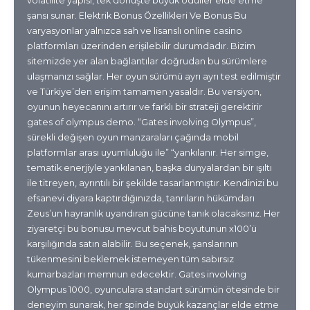
volatilite yapısı, tek dönüşte büyük ödüller elde etme
şansı sunar. Elektrik Bonus Özellikleri Ve Bonus Bu
varyasyonlar yalnızca sah ve lisanslı online casino
platformları üzerinden erişilebilir durumdadır. Bizim
sitemizde yer alan bağlantılar doğrudan bu sürümlere
ulaşmanızı sağlar. Her oyun sürümü ayrı ayrı test edilmiştir
ve Türkiye’den erişim tamamen yasaldır. Bu versiyon,
oyunun heyecanını artırır ve farklı bir strateji gerektirir
gates of olympus demo. “Gates involving Olympus”,
sürekli değişen oyun manzaraları çağında mobil
platformlar arası uyumluluğu ile” “yankılanır. Her simge,
tematik enerjiyle yankılanan, başka dünyalardan bir ışıltı
ile titreyen, ayrıntılı bir şekilde tasarlanmıştır. Kendinizi bu
efsanevi diyara kaptırdığınızda, tanrıların hükümdarı
Zeus’un hayranlık uyandıran gücüne tanık olacaksınız. Her
ziyaretçi bu bonusu mevcut bahis boyutunun x100’ü
karşılığında satın alabilir. Bu seçenek, şanslarının
tükenmesini beklemek istemeyen tüm sabırsız
kumarbazları memnun edecektir. Gates involving
Olympus 1000, oyunculara standart sürümün ötesinde bir
deneyim sunarak, her spinde büyük kazançlar elde etme