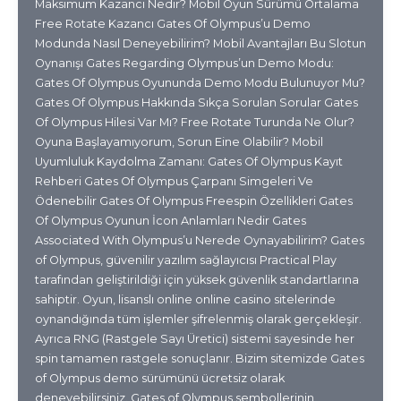
Maksimum Kazancı Nedir? Mobil Oyun Sürümü Ortalama
Free Rotate Kazancı Gates Of Olympus’u Demo
Modunda Nasıl Deneyebilirim? Mobil Avantajları Bu Slotun
Oynanışı Gates Regarding Olympus’un Demo Modu:
Gates Of Olympus Oyununda Demo Modu Bulunuyor Mu?
Gates Of Olympus Hakkında Sıkça Sorulan Sorular Gates
Of Olympus Hilesi Var Mı? Free Rotate Turunda Ne Olur?
Oyuna Başlayamıyorum, Sorun Eine Olabilir? Mobil
Uyumluluk Kaydolma Zamanı: Gates Of Olympus Kayıt
Rehberi Gates Of Olympus Çarpanı Simgeleri Ve
Ödenebilir Gates Of Olympus Freespin Özellikleri Gates
Of Olympus Oyunun İcon Anlamları Nedir Gates
Associated With Olympus’u Nerede Oynayabilirim? Gates
of Olympus, güvenilir yazılım sağlayıcısı Practical Play
tarafından geliştirildiği için yüksek güvenlik standartlarına
sahiptir. Oyun, lisanslı online online casino sitelerinde
oynandığında tüm işlemler şifrelenmiş olarak gerçekleşir.
Ayrıca RNG (Rastgele Sayı Üretici) sistemi sayesinde her
spin tamamen rastgele sonuçlanır. Bizim sitemizde Gates
of Olympus demo sürümünü ücretsiz olarak
deneyebilirsiniz. Gates of Olympus sembollerinin