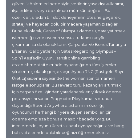
güvenlik önlemleri nedeniyle, verilerin yasa dışı kullanımı,
ifşa edilmesi veya bozulması mümkün değildir. Bu
özellikler, sıradan bir slot deneyiminin ötesine geçerek,
strateji ve heyecan dolu bir macera yaşamanızı sağlar.
Buna ek olarak, Gates of Olympus demosu, para yatırmak
istemediğinizde oyunun sonsuz turlarının keyfini
çıkarmanıza da olanak tanır. Çarpanlar Ve Bonus Turlarıyla
Efsanevi Galibiyetler Için Gates Regarding Olympus –
Spin’i Keşfedin Oyun, lisanslı online gambling
establishment sitelerinde oynandığında tüm işlemler
şifrelenmiş olarak gerçekleşir. Ayrıca RNG (Rastgele Sayı
Üretici) sistemi sayesinde the woman spin tamamen
rastgele sonuçlanır. Bu reward turu, kazançları artırmak
için çarpan özelliğinden yararlanarak en yüksek ödeme
potansiyelini sunar. Pragmatic Play kumar slotunun
dayandığı Spend Anywhere sisteminin özelliği,
oyuncunun herhangi bir yere düşen semboller için
ödeme empieza bonus almasıdır bacader.org. Bu
incelemede, oyunu ücretsiz nasıl oynayacağınızı ve hangi
bahis sitelerinde bulabileceğinizi öğreneceksiniz.