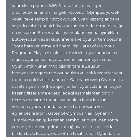
yatırdıkları paranın %96, 5’ini kazanç olarak geri
alabilecekleri anlamına gelir. Gates of Olympus, yüksek
volatiliteye sahip bir slot oyunudur, yani kazançlar daha
seyrek olabilir ancak büyük kazançlar elde etme olasılığı
da yüksektir. Bu nedenle, oyuncuların oyuna ayırdıkları
bütçeyi uzun vadeli düşünmeleri ve oyunun temposuna”
“göre hareket etmeleri önemlidir. Gates of Olympus,
Pragmatic Play’in mitolojik temalı slot oyunlarından biri
olarak oyunculara heyecan verici bir deneyim sunar.
Oyun, Antik Yunan mitolojisinin tanrısı Zeus’un
himayesinde geçer ve oyunculara yüksek kazançlar vaat
eden birçok özellik barındırır. Gates involving Olympus’ta
ücretsiz çevirme (free spin) turları, oyuncuların en büyük
kazanç fırsatlarına erişebileceği aşamalardan biridir.
Ücretsiz çevirme turları, oyunculara fazladan şans
verirken aynı zamanda oyunun temposunu ve
eğlencesini artırır. Gates Of Olympus Nasıl Oynanır?
Tumble mekaniği, kazanan semboller düştükten sonra
yerine yenilerinin gelmesini sağlayarak, tek bir turda
birden fazla kazanç elde etme fırsatı sunar. Oyundaki en