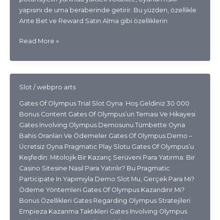
yapısını de uma beraberinde getirir. Bu yüzden, özellikle
Ante Bet ve Reward Satın Alma gibi özelliklerin
Demo
Read More »
Oyunu
Ve
Nakit
Oyunu
Slot
/
webpro arts
Gates Of Olympus Trial Slot Oyna ️ Hoş Geldiniz 30 000
Bonus Content Gates Of Olympus’un Teması Ve Hikayesi
Gates Involving Olympus Demosunu Tümbette Oyna
Bahis Oranları Ve Ödemeler Gates Of Olympus Demo –
Ücretsiz Oyna Pragmatic Play Slotu Gates Of Olympus’u
Keşfedin: Mitolojik Bir Kazanç Serüveni Para Yatırma: Bir
Casino Sitesine Nasıl Para Yatırılır? Bu Pragmatic
Participate In Yapımıyla Demo Slot Mu, Gerçek Para Mı?
Ödeme Yöntemleri Gates Of Olympus Kazandırır Mı?
Bonus Özellikleri Gates Regarding Olympus Stratejileri
Empieza Kazanma Taktikleri Gates Involving Olympus