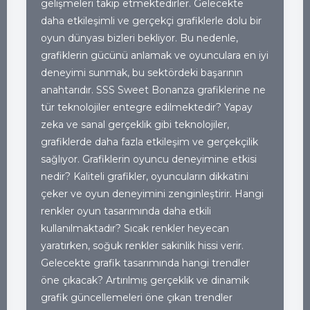
gelişmeleri takip etmektedirler. Gelecekte
daha etkileşimli ve gerçekçi grafiklerle dolu bir
oyun dünyası bizleri bekliyor. Bu nedenle,
grafiklerin gücünü anlamak ve oyunculara en iyi
deneyimi sunmak, bu sektördeki başarının
anahtarıdır. SSS Sweet Bonanza grafiklerine ne
tür teknolojiler entegre edilmektedir? Yapay
zeka ve sanal gerçeklik gibi teknolojiler,
grafiklerde daha fazla etkileşim ve gerçekçilik
sağlıyor. Grafiklerin oyuncu deneyimine etkisi
nedir? Kaliteli grafikler, oyuncuların dikkatini
çeker ve oyun deneyimini zenginleştirir. Hangi
renkler oyun tasarımında daha etkili
kullanılmaktadır? Sıcak renkler heyecan
yaratırken, soğuk renkler sakinlik hissi verir.
Gelecekte grafik tasarımında hangi trendler
öne çıkacak? Artırılmış gerçeklik ve dinamik
grafik güncellemeleri öne çıkan trendler