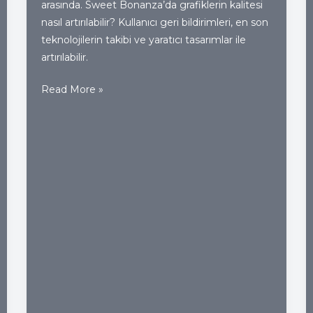
arasında. Sweet Bonanza’da grafiklerin kalitesi
nasıl artırılabilir? Kullanıcı geri bildirimleri, en son
teknolojilerin takibi ve yaratıcı tasarımlar ile
artırılabilir.
Sweet
Read More »
Bonanza
Sitelerinde
Görsellik
ve
Grafiklerin
Keşfi