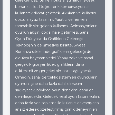
gereken bazı temel noktalar şunlardır: sweet
bonanza slot Doğru renk kombinasyonları
kullanarak dikkat çekmek. Akışkan ve kullanıcı
dostu arayüz tasarımı. Yaratıcı ve hemen
tanınabilir simgelerin kullanımı. Animasyonların
oyunun akışını doğal hale getirmesi. Sanal
Oyun Dünyasında Grafiklerin Geleceği
Teknolojinin gelişmesiyle birlikte, Sweet
Bonanza sitelerinde grafiklerin geleceği de
oldukça heyecan verici. Yapay zeka ve sanal
gerçeklik gibi yenilikler, grafiklerin daha
etkileşimli ve gerçekçi olmasını sağlayacak.
Örneğin, sanal gerçeklik sistemleri oyuncuların
oyunun içine daha fazla dahil olmasını
sağlayacak, böylece oyun deneyimi daha da
derinleşecektir. Gelecek nesil oyun tasarımcıları,
daha fazla veri toplama ile kullanıcı davranışlarını
analiz ederek özelleştirilmiş grafik deneyimleri