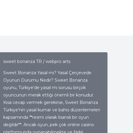
sweet bonanza TR
/
webpro arts
Sweet Bonanza Yasal mı? Yasal Çerçevede
Oyunun Durumu Nedir? Sweet Bonanza
oyunu, Türkiye’de yasal mı sorusu birçok
oyuncunun merak ettiği önemli bir konudur.
Kısa cevap vermek gerekirse, Sweet Bonanza
Türkiye’nin yasal kumar ve bahis düzenlemeleri
kapsamında **resmi olarak lisanslı bir oyun
değildir**. Ancak oyun, pek çok online casino
platformunda oynanabilmekte ve farklı