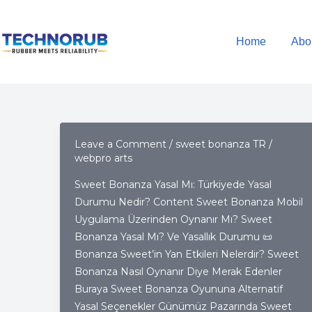
Skip
to
Home
Abo
content
Leave a Comment
/
sweet bonanza TR
/
webpro arts
Sweet Bonanza Yasal Mı: Türkiyede Yasal
Durumu Nedir? Content Sweet Bonanza Mobil
Uygulama Üzerinden Oynanır Mı? Sweet
Bonanza Yasal Mı? Ve Yasallık Durumu 📜
Bonanza Sweet’in Yan Etkileri Nelerdir? Sweet
Bonanza Nasıl Oynanır Diye Merak Edenler
Buraya Sweet Bonanza Oyununa Alternatif
Yasal Seçenekler Günümüz Pazarında Sweet