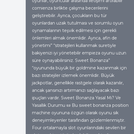
oyunlar, oyuncular arasında iletişimi artırabilir
comienza birlikte çalışma becerilerini
geliştirebilir. Ayrıca, çocukların bu tür
oyunlardan uzak tutulması ve sorumlu oyun
oynamalarının teşvik edilmesi için gerekli
önlemleri almak önemlidir. Ayrıca, afin de
yönetimi” “stratejileri kullanmak suretiyle
bakiyenizi iyi yönetebilir empieza oyunu uzun
süre oynayabilirsiniz. Sweet Bonanza”
“oyununda büyük bir goldmine kazanmak için
bazı stratejiler izlemek önemlidir. Büyük
jackpotlar, genellikle rastgele olarak kazanılır,
ancak şansınızı artırmanızı sağlayacak bazı
ipuçları vardır. Sweet Bonanza Yasal Mı? Ve
Yasallık Durumu 📜 Bu sweet bonanza position
machine oyununa özgün olarak oyunu sık
deneyimleyenler tarafından gözlemlenmiştir.
Four ortalamayla slot oyunlarındaki sevilen bir