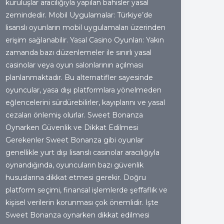
kuruluşlar aracılığıyla yapılan bahisler yasal
zemindedir. Mobil Uygulamalar: Türkiye’de
lisanslı oyunların mobil uygulamaları üzerinden
erişim sağlanabilir. Yasal Casino Oyunları: Yakın
zamanda bazı düzenlemeler ile sınırlı yasal
casinolar veya oyun salonlarının açılması
planlanmaktadır. Bu alternatifler sayesinde
oyuncular, yasa dışı platformlara yönelmeden
eğlencelerini sürdürebilirler, kayıplarını ve yasal
cezaları önlemiş olurlar. Sweet Bonanza
Oynarken Güvenlik ve Dikkat Edilmesi
Gerekenler Sweet Bonanza gibi oyunlar
genellikle yurt dışı lisanslı casinolar aracılığıyla
oynandığında, oyuncuların bazı güvenlik
hususlarına dikkat etmesi gerekir. Doğru
platform seçimi, finansal işlemlerde şeffaflık ve
kişisel verilerin korunması çok önemlidir. İşte
Sweet Bonanza oynarken dikkat edilmesi