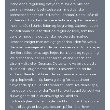
Manglende regulering betyder, at spillere ikke har
samme niveau af beskyttelse som med danske
licenserede casinoer. Risiko for ludomani: Uden Rofus til
at dække dit spil kan det være lettere at spille mere end
man har råd til. Jurisdiktion og lovgivning: Casinoer uden
for Rofus kan have forskellige regler og love, som kan
variere meget fra det danske regulerede marked.
Hvordan vælger man det rigtige casino uden for Rofus?
Når man overvejer at spille på casinoer uden for Rofus, er
der flere faktorer at tage højde for: Licens og regulering:
Vælg et casino, der er licenseret i et anerkendt land,
såsom Malta eller Curacao. Dette kan give en vis grad af
sikkerhed. Brugeranmeldelser: Læs anmeldelser fra
andre spillere for at få en idé om casinoets omdømme
og spiloplevelsen. Spiludvalg: Sørg for, at casinoet
tilbyder de spil, du er interesseret i, samt live dealer spil,
hvis det er vigtigt for dig. Tips til ansvarligt spil Uanset hvor
du vælger at spille, er ansvarligt spil altid en
nødvendighed. Her er nogle tips til at holde dit spil under
kontrol: Angiv et budget: Bestem på forhånd, hvor