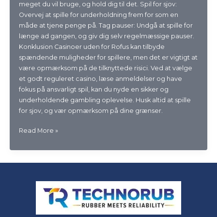
meget du vil bruge, og hold dig til det. Spil for sjov:
Overvej at spille for underholdning frem for som en
måde at tjene penge på. Tag pauser: Undgå at spille for
længe ad gangen, og giv dig selv regelmæssige pauser.
Konklusion Casinoer uden for Rofus kan tilbyde
spændende muligheder for spillere, men det er vigtigt at
være opmærksom på de tilknyttede risici. Ved at vælge
et godt reguleret casino, læse anmeldelser og have
fokus på ansvarligt spil, kan du nyde en sikker og
underholdende gambling oplevelse. Husk altid at spille
for sjov, og vær opmærksom på dine grænser.
Oplev
Read More »
Casinoer
Uden
for
Rofus
Spil
Ansvarligt
og
Nyd