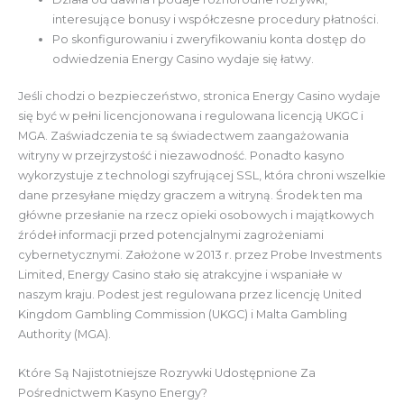
interesujące bonusy i współczesne procedury płatności.
Po skonfigurowaniu i zweryfikowaniu konta dostęp do
odwiedzenia Energy Casino wydaje się łatwy.
Jeśli chodzi o bezpieczeństwo, stronica Energy Casino wydaje
się być w pełni licencjonowana i regulowana licencją UKGC i
MGA. Zaświadczenia te są świadectwem zaangażowania
witryny w przejrzystość i niezawodność. Ponadto kasyno
wykorzystuje z technologi szyfrującej SSL, która chroni wszelkie
dane przesyłane między graczem a witryną. Środek ten ma
główne przesłanie na rzecz opieki osobowych i majątkowych
źródeł informacji przed potencjalnymi zagrożeniami
cybernetycznymi. Założone w 2013 r. przez Probe Investments
Limited, Energy Casino stało się atrakcyjne i wspaniałe w
naszym kraju. Podest jest regulowana przez licencję United
Kingdom Gambling Commission (UKGC) i Malta Gambling
Authority (MGA).
Które Są Najistotniejsze Rozrywki Udostępnione Za
Pośrednictwem Kasyno Energy?