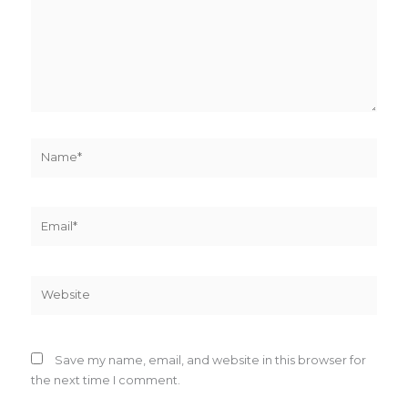
Name*
Email*
Website
Save my name, email, and website in this browser for
the next time I comment.