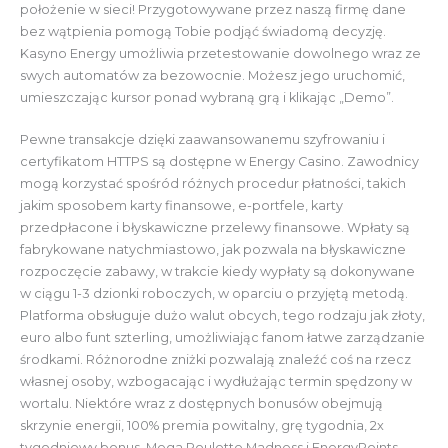
położenie w sieci! Przygotowywane przez naszą firmę dane
bez wątpienia pomogą Tobie podjąć świadomą decyzję.
Kasyno Energy umożliwia przetestowanie dowolnego wraz ze
swych automatów za bezowocnie. Możesz jego uruchomić,
umieszczając kursor ponad wybraną grą i klikając „Demo”.
Pewne transakcje dzięki zaawansowanemu szyfrowaniu i
certyfikatom HTTPS są dostępne w Energy Casino. Zawodnicy
mogą korzystać spośród różnych procedur płatności, takich
jakim sposobem karty finansowe, e-portfele, karty
przedpłacone i błyskawiczne przelewy finansowe. Wpłaty są
fabrykowane natychmiastowo, jak pozwala na błyskawiczne
rozpoczęcie zabawy, w trakcie kiedy wypłaty są dokonywane
w ciągu 1-3 dzionki roboczych, w oparciu o przyjętą metodą.
Platforma obsługuje dużo walut obcych, tego rodzaju jak złoty,
euro albo funt szterling, umożliwiając fanom łatwe zarządzanie
środkami. Różnorodne zniżki pozwalają znaleźć coś na rzecz
własnej osoby, wzbogacając i wydłużając termin spędzony w
wortalu. Niektóre wraz z dostępnych bonusów obejmują
skrzynie energii, 100% premia powitalny, grę tygodnia, 2x
tygodniowy bonus, Mega Roulette Madness i EnergyPoints