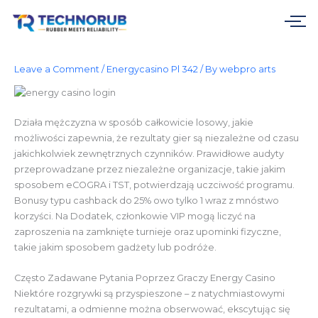
Skip
to
content
Leave a Comment
/
Energycasino Pl 342
/ By
webpro arts
Działa mężczyzna w sposób całkowicie losowy, jakie
możliwości zapewnia, że rezultaty gier są niezależne od czasu
jakichkolwiek zewnętrznych czynników. Prawidłowe audyty
przeprowadzane przez niezależne organizacje, takie jakim
sposobem eCOGRA i TST, potwierdzają uczciwość programu.
Bonusy typu cashback do 25% owo tylko 1 wraz z mnóstwo
korzyści. Na Dodatek, członkowie VIP mogą liczyć na
zaproszenia na zamknięte turnieje oraz upominki fizyczne,
takie jakim sposobem gadżety lub podróże.
Często Zadawane Pytania Poprzez Graczy Energy Casino
Niektóre rozgrywki są przyspieszone – z natychmiastowymi
rezultatami, a odmienne można obserwować, ekscytując się