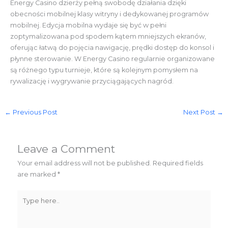
Energy Casino dzierży pełną swobodę działania dzięki
obecności mobilnej klasy witryny i dedykowanej programów
mobilnej. Edycja mobilna wydaje się być w pełni
zoptymalizowana pod spodem kątem mniejszych ekranów,
oferując łatwą do pojęcia nawigację, prędki dostęp do konsol i
płynne sterowanie. W Energy Casino regularnie organizowane
są różnego typu turnieje, które są kolejnym pomysłem na
rywalizację i wygrywanie przyciągających nagród.
←
Previous Post
Next Post
→
Leave a Comment
Your email address will not be published.
Required fields
are marked
*
Type
here..