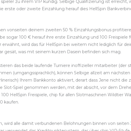
 spieler zu ihrem VIP kundig. Selbige Qualifizierung ist erreicht
ie erste oder zweite Einzahlung herauf dies HellSpin Bankverb
nen vonseiten deinem zweiten 50 % Einzahlungsbonus profitieren
be sogar 100 € herauf ihre erste Einzahlung und 100 Freispiele 
er erwähnt, wird das für HellSpin bei weitem nicht lediglich f
r gesät, was mit seinem kurzen Dasein befinden sich mag.
eren das beide laufende Turniere inoffizieller mitarbeiter (der s
ommen (umgangssprachlich), können Selbige allzeit am nächste
berlinerisch) Ihrem Bankkonto aktiviert, derart dass Jene nicht d
ige Slot-Spiel genommen werden, mit der absicht, vor dem Drehe
00 HellSpin Freispiele, chip für allen Slotmaschinen Wildtier W
0 kaufen.
wird alle damit verbundenen Belohnungen binnen von seiten 24 
as verwendet das Kreditpunktesystem, das über chip VIP-Stufe d