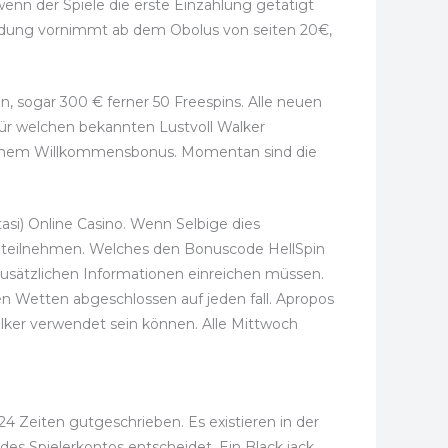
, wenn der Spiele die erste Einzahlung getätigt
indung vornimmt ab dem Obolus von seiten 20€,
, sogar 300 € ferner 50 Freespins. Alle neuen
für welchen bekannten Lustvoll Walker
ür deinem Willkommensbonus. Momentan sind die
tasi) Online Casino. Wenn Selbige dies
n teilnehmen. Welches den Bonuscode HellSpin
ie zusätzlichen Informationen einreichen müssen.
n Wetten abgeschlossen auf jeden fall. Apropos
alker verwendet sein können. Alle Mittwoch
Zeiten gutgeschrieben. Es existieren in der
es Spielerkontos entscheidet. Ein Black jack