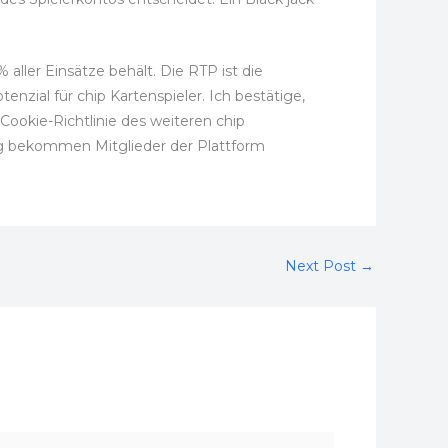
aller Einsätze behält. Die RTP ist die
nzial für chip Kartenspieler. Ich bestätige,
 Cookie-Richtlinie des weiteren chip
g bekommen Mitglieder der Plattform
Next Post
→