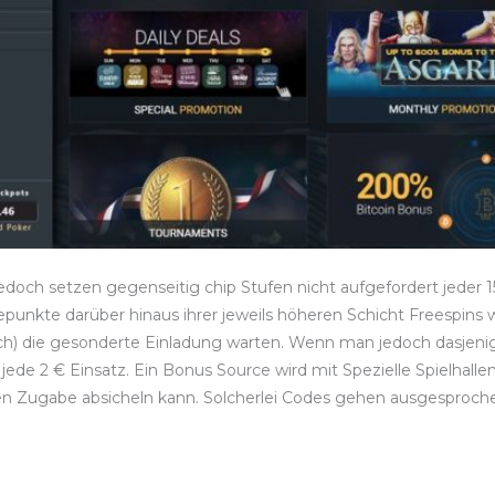
jedoch setzen gegenseitig chip Stufen nicht aufgefordert jeder 
unkte darüber hinaus ihrer jeweils höheren Schicht Freespins w
isch) die gesonderte Einladung warten. Wenn man jedoch dasjenig
 jede 2 € Einsatz. Ein Bonus Source wird mit Spezielle Spielhal
deren Zugabe absicheln kann. Solcherlei Codes gehen ausgesproch