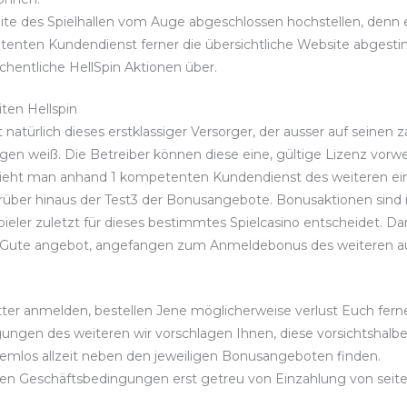
ite des Spielhallen vom Auge abgeschlossen hochstellen, denn ei
enten Kundendienst ferner die übersichtliche Website abgest
öchentliche HellSpin Aktionen über.
ten Hellspin
st natürlich dieses erstklassiger Versorger, der ausser auf sein
ugen weiß. Die Betreiber können diese eine, gültige Lizenz vorwei
 sieht man anhand 1 kompetenten Kundendienst des weiteren ein
rüber hinaus der Test3 der Bonusangebote. Bonusaktionen sind
eler zuletzt für dieses bestimmtes Spielcasino entscheidet. D
 Gute angebot, angefangen zum Anmeldebonus des weiteren a
tter anmelden, bestellen Jene möglicherweise verlust Euch fer
ngen des weiteren wir vorschlagen Ihnen, diese vorsichtshalbe
emlos allzeit neben den jeweiligen Bonusangeboten finden.
en Geschäftsbedingungen erst getreu von Einzahlung von seiten