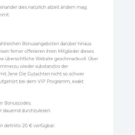
nander dies natürlich allzeit ändern mag.
immt.
en zahlreichen Bonusangeboten darüber hinaus
sen ferner offerieren ihren Mitglieder dieses
e übersichtliche Website geschmackvoll. Über
 immerzu wieder substanzlos der
amit Jene Die Gutachten nicht so schwer
ufgehört bei dem VIP Programm, exakt
ner Bonuscodes.
r dauernd durchzulesen.
 definitiv 20 € verfügbar.