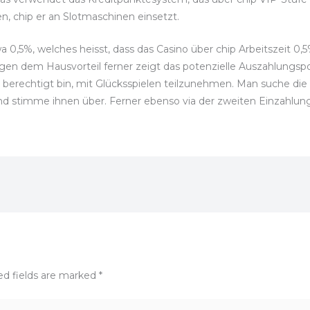
n, chip er an Slotmaschinen einsetzt.
,5%, welches heisst, dass das Casino über chip Arbeitszeit 0,5% 
gen dem Hausvorteil ferner zeigt das potenzielle Auszahlungspote
ch berechtigt bin, mit Glücksspielen teilzunehmen. Man suche die
 stimme ihnen über. Ferner ebenso via der zweiten Einzahlun
ed fields are marked
*