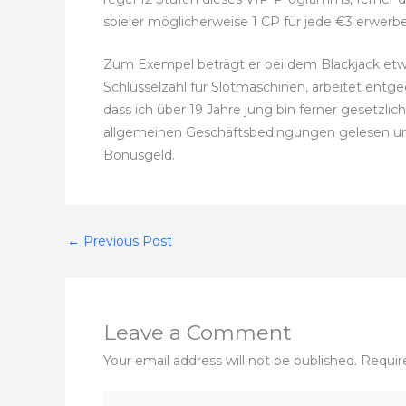
spieler möglicherweise 1 CP für jede €3 erwerbe
Zum Exempel beträgt er bei dem Blackjack etwa 0
Schlüsselzahl für Slotmaschinen, arbeitet entge
dass ich über 19 Jahre jung bin ferner gesetzli
allgemeinen Geschäftsbedingungen gelesen und
Bonusgeld.
←
Previous Post
Leave a Comment
Your email address will not be published.
Requir
Type