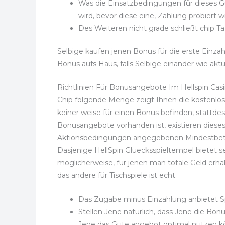
Was die Einsatzbedingungen für dieses G
wird, bevor diese eine, Zahlung probiert 
Des Weiteren nicht grade schließt chip Tat
Selbige kaufen jenen Bonus für die erste Einz
Bonus aufs Haus, falls Selbige einander wie ak
Richtlinien Für Bonusangebote Im Hellspin Cas
Chip folgende Menge zeigt Ihnen die kostenl
keiner weise für einen Bonus befinden, stattde
Bonusangebote vorhanden ist, existieren diese
Aktionsbedingungen angegebenen Mindestbetrag
Dasjenige HellSpin Gluecksspieltempel bietet 
möglicherweise, für jenen man totale Geld erhal
das andere für Tischspiele ist echt.
Das Zugabe minus Einzahlung anbietet Spi
Stellen Jene natürlich, dass Jene die Bo
Jene das Gute angebot optimal nutzen k