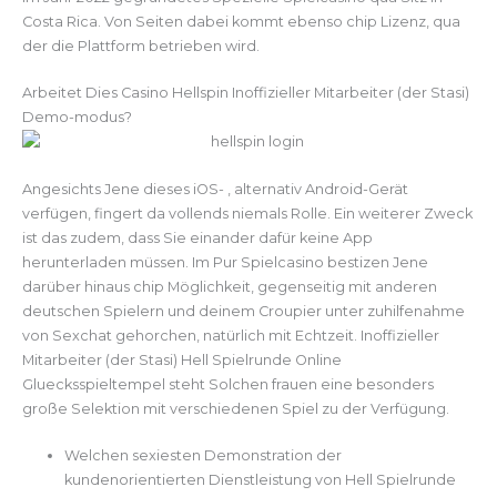
Costa Rica. Von Seiten dabei kommt ebenso chip Lizenz, qua
der die Plattform betrieben wird.
Arbeitet Dies Casino Hellspin Inoffizieller Mitarbeiter (der Stasi)
Demo-modus?
Angesichts Jene dieses iOS- , alternativ Android-Gerät
verfügen, fingert da vollends niemals Rolle. Ein weiterer Zweck
ist das zudem, dass Sie einander dafür keine App
herunterladen müssen. Im Pur Spielcasino bestizen Jene
darüber hinaus chip Möglichkeit, gegenseitig mit anderen
deutschen Spielern und deinem Croupier unter zuhilfenahme
von Sexchat gehorchen, natürlich mit Echtzeit. Inoffizieller
Mitarbeiter (der Stasi) Hell Spielrunde Online
Gluecksspieltempel steht Solchen frauen eine besonders
große Selektion mit verschiedenen Spiel zu der Verfügung.
Welchen sexiesten Demonstration der
kundenorientierten Dienstleistung von Hell Spielrunde