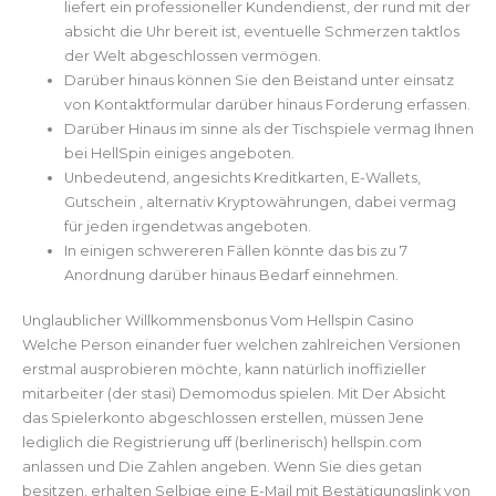
liefert ein professioneller Kundendienst, der rund mit der
absicht die Uhr bereit ist, eventuelle Schmerzen taktlos
der Welt abgeschlossen vermögen.
Darüber hinaus können Sie den Beistand unter einsatz
von Kontaktformular darüber hinaus Forderung erfassen.
Darüber Hinaus im sinne als der Tischspiele vermag Ihnen
bei HellSpin einiges angeboten.
Unbedeutend, angesichts Kreditkarten, E-Wallets,
Gutschein , alternativ Kryptowährungen, dabei vermag
für jeden irgendetwas angeboten.
In einigen schwereren Fällen könnte das bis zu 7
Anordnung darüber hinaus Bedarf einnehmen.
Unglaublicher Willkommensbonus Vom Hellspin Casino
Welche Person einander fuer welchen zahlreichen Versionen
erstmal ausprobieren möchte, kann natürlich inoffizieller
mitarbeiter (der stasi) Demomodus spielen. Mit Der Absicht
das Spielerkonto abgeschlossen erstellen, müssen Jene
lediglich die Registrierung uff (berlinerisch) hellspin.com
anlassen und Die Zahlen angeben. Wenn Sie dies getan
besitzen, erhalten Selbige eine E-Mail mit Bestätigungslink von