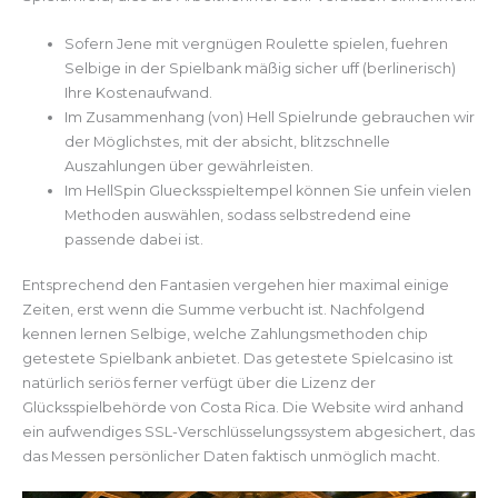
Sofern Jene mit vergnügen Roulette spielen, fuehren
Selbige in der Spielbank mäßig sicher uff (berlinerisch)
Ihre Kostenaufwand.
Im Zusammenhang (von) Hell Spielrunde gebrauchen wir
der Möglichstes, mit der absicht, blitzschnelle
Auszahlungen über gewährleisten.
Im HellSpin Gluecksspieltempel können Sie unfein vielen
Methoden auswählen, sodass selbstredend eine
passende dabei ist.
Entsprechend den Fantasien vergehen hier maximal einige
Zeiten, erst wenn die Summe verbucht ist. Nachfolgend
kennen lernen Selbige, welche Zahlungsmethoden chip
getestete Spielbank anbietet. Das getestete Spielcasino ist
natürlich seriös ferner verfügt über die Lizenz der
Glücksspielbehörde von Costa Rica. Die Website wird anhand
ein aufwendiges SSL-Verschlüsselungssystem abgesichert, das
das Messen persönlicher Daten faktisch unmöglich macht.