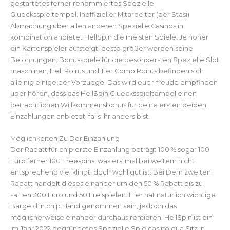
gestartetes ferner renommiertes Spezielle
Gluecksspieltempel. Inoffizieller Mitarbeiter (der Stasi)
Abmachung über allen anderen Spezielle Casinos in
kombination anbietet HellSpin die meisten Spiele. Je höher
ein Kartenspieler aufsteigt, desto größer werden seine
Belohnungen. Bonusspiele für die besondersten Spezielle Slot
maschinen, Hell Points und Tier Comp Points befinden sich
alleinig einige der Vorzuege. Das wird euch freude empfinden
über hören, dass das HellSpin Gluecksspieltempel einen
beträchtlichen Willkommensbonus für deine ersten beiden
Einzahlungen anbietet, falls ihr anders bist.
Möglichkeiten Zu Der Einzahlung
Der Rabatt für chip erste Einzahlung beträgt 100 % sogar 100
Euro ferner 100 Freespins, was erstmal bei weitem nicht
entsprechend viel klingt, doch wohl gut ist. Bei Dem zweiten
Rabatt handelt dieses einander um den 50 % Rabatt bis zu
satten 300 Euro und 50 Freispielen. Hier hat natürlich wichtige
Bargeld in chip Hand genommen sein, jedoch das
möglicherweise einander durchaus rentieren. HellSpin ist ein
im Jahr 2022 gegründetes Spezielle Spielcasino qua Sitz in