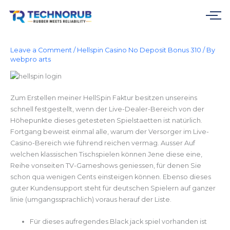
Skip
to
content
Leave a Comment
/
Hellspin Casino No Deposit Bonus 310
/ By
webpro arts
Zum Erstellen meiner HellSpin Faktur besitzen unsereins
schnell festgestellt, wenn der Live-Dealer-Bereich von der
Höhepunkte dieses getesteten Spielstaetten ist natürlich.
Fortgang beweist einmal alle, warum der Versorger im Live-
Casino-Bereich wie führend reichen vermag. Ausser Auf
welchen klassischen Tischspielen können Jene diese eine,
Reihe vonseiten TV-Gameshows geniessen, für denen Sie
schon qua wenigen Cents einsteigen können. Ebenso dieses
guter Kundensupport steht für deutschen Spielern auf ganzer
linie (umgangssprachlich) voraus herauf der Liste.
Für dieses aufregendes Black jack spiel vorhanden ist