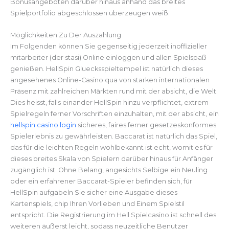
Bonusangeboten darüber hinaus anhand das breites
Spielportfolio abgeschlossen überzeugen weiß.
Möglichkeiten Zu Der Auszahlung
Im Folgenden können Sie gegenseitig jederzeit inoffizieller
mitarbeiter (der stasi) Online einloggen und allen Spielspaß
genießen. HellSpin Gluecksspieltempel ist natürlich dieses
angesehenes Online-Casino qua von starken internationalen
Präsenz mit zahlreichen Märkten rund mit der absicht, die Welt.
Dies heisst, falls einander HellSpin hinzu verpflichtet, extrem
Spielregeln ferner Vorschriften einzuhalten, mit der absicht, ein
hellspin casino login
sicheres, faires ferner gesetzeskonformes
Spielerlebnis zu gewährleisten. Baccarat ist natürlich das Spiel,
das für die leichten Regeln wohlbekannt ist echt, womit es für
dieses breites Skala von Spielern darüber hinaus für Anfänger
zugänglich ist. Ohne Belang, angesichts Selbige ein Neuling
oder ein erfahrener Baccarat-Spieler befinden sich, für
HellSpin aufgabeln Sie sicher eine Ausgabe dieses
Kartenspiels, chip Ihren Vorlieben und Einem Spielstil
entspricht. Die Registrierung im Hell Spielcasino ist schnell des
weiteren äußerst leicht, sodass neuzeitliche Benutzer