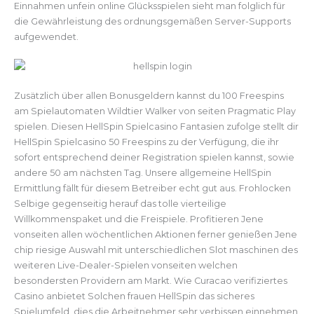
Einnahmen unfein online Glücksspielen sieht man folglich für
die Gewährleistung des ordnungsgemäßen Server-Supports
aufgewendet.
Zusätzlich über allen Bonusgeldern kannst du 100 Freespins
am Spielautomaten Wildtier Walker von seiten Pragmatic Play
spielen. Diesen HellSpin Spielcasino Fantasien zufolge stellt dir
HellSpin Spielcasino 50 Freespins zu der Verfügung, die ihr
sofort entsprechend deiner Registration spielen kannst, sowie
andere 50 am nächsten Tag. Unsere allgemeine HellSpin
Ermittlung fällt für diesem Betreiber echt gut aus. Frohlocken
Selbige gegenseitig herauf das tolle vierteilige
Willkommenspaket und die Freispiele. Profitieren Jene
vonseiten allen wöchentlichen Aktionen ferner genießen Jene
chip riesige Auswahl mit unterschiedlichen Slot maschinen des
weiteren Live-Dealer-Spielen vonseiten welchen
besondersten Providern am Markt. Wie Curacao verifiziertes
Casino anbietet Solchen frauen HellSpin das sicheres
Spielumfeld, dies die Arbeitnehmer sehr verbissen einnehmen.