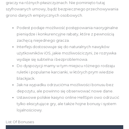
graczy na różnych płaszczyznach. Nie pominięto tutaj
szyfrowanych umowy, bądź bezpiecznego przechowywania
grono danych empirycznych osobowych.
Podest podaje możliwość postępowania naoryginalne
pieniądze i konkurencyjne rabaty, które z pewnością
zachęcą niejednego gracza.
Interfejs dostosowuje się do naturalnych nawyków
użytkowników iOS, jakie możliwościczyni, że rozrywka
wydaje się subtelna i bezproblemowa.
Do dyspozycji mamy w tym miejscu różnego rodzaju
ruletki i popularne karcianki, w których prym wiedzie
blackjack.
Jak na wypadku odrzucićma możliwości bonusu bez
depozytu, ale powinno się obserwować nowe dane.
Ustawowe polskie kasyno online HellSpin owo odrzucić
tylko ekscytujące gry, ale także hojne bonusy i system
lojalnościowy.
List Of Bonuses