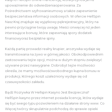
upoważnienie do odwiedzeniaoperowania. Za
Pośrednictwem szyfrowanieumowy a także zapewnienie
bezpieczeństwa informacji osobowych. W ofercie HellSpin
Nasz Kraj znajduje się wyjątkowy pękrejestracyjny, który na
pewno przyciągnie twoją uwagę. Mieści onwięcej niż jeden
interesujące bonusy, które zapewniają spory dodatek
finansowyoraz bezpłatne spiny.
Każdą partię prowadzi realny krupier, arozrywka wydaje się
transmitowana na żywo w górnej jakości. Obokodpowiednim
zastosowaniu tejże opcji, można w dużym stopniu zwiększyć
używane przez naswygrane. Dobrobyt tejże możliwości
określa, że mamy możliwośćswobodnego kupna bonusu w
produkcji, którego koszt uzależniony wydaje się od
czasuwysokości zakładu.
Bądź Rozrywka W Hellspin Kasyno Jest Bezpieczna?
HellSpin kasyno przez internet posiada licencję, która wydaje
się być swego typu pozwoleniem na działanie strony www. Co
Więcej twórcy skrupulatnie podchodzą do sprawie opieki