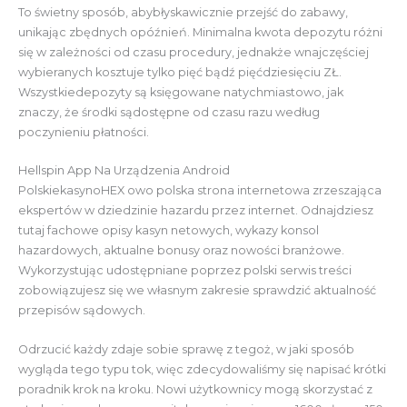
To świetny sposób, abybłyskawicznie przejść do zabawy,
unikając zbędnych opóźnień. Minimalna kwota depozytu różni
się w zależności od czasu procedury, jednakże wnajczęściej
wybieranych kosztuje tylko pięć bądź pięćdziesięciu ZŁ.
Wszystkiedepozyty są księgowane natychmiastowo, jak
znaczy, że środki sądostępne od czasu razu według
poczynieniu płatności.
Hellspin App Na Urządzenia Android
PolskiekasynoHEX owo polska strona internetowa zrzeszająca
ekspertów w dziedzinie hazardu przez internet. Odnajdziesz
tutaj fachowe opisy kasyn netowych, wykazy konsol
hazardowych, aktualne bonusy oraz nowości branżowe.
Wykorzystując udostępniane poprzez polski serwis treści
zobowiązujesz się we własnym zakresie sprawdzić aktualność
przepisów sądowych.
Odrzucić każdy zdaje sobie sprawę z tegoż, w jaki sposób
wygląda tego typu tok, więc zdecydowaliśmy się napisać krótki
poradnik krok na kroku. Nowi użytkownicy mogą skorzystać z