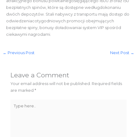
atrakcyjnego bonusu powitalnegosięgającego 1600 zł oraz 150
bezpłatnych spinów, które są dostępne wedługdokonaniu
dwóch depozytów. Stali nabywcy z transportu mają dostęp do
odwiedzeniacotygodniowych promocji obejmujących
bezpłatne spiny, bonusy doładowaniai system VIP spośród
ciekawymi nagrodami.
←
Previous Post
Next Post
→
Leave a Comment
Your email address will not be published.
Required fields
are marked
*
Type
here..