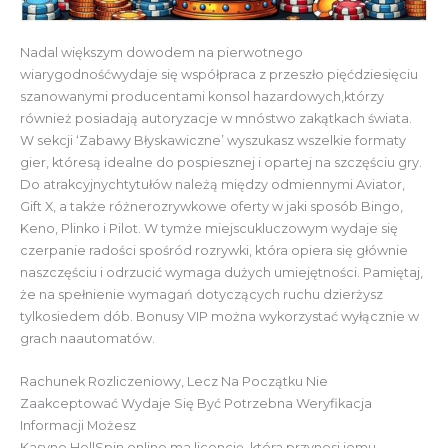
Nadal większym dowodem na pierwotnego
wiarygodnośćwydaje się współpraca z przeszło pięćdziesięciu
szanowanymi producentami konsol hazardowych,którzy
również posiadają autoryzacje w mnóstwo zakątkach świata.
W sekcji ‘Zabawy Błyskawiczne’ wyszukasz wszelkie formaty
gier, któresą idealne do pospiesznej i opartej na szczęściu gry.
Do atrakcyjnychtytułów należą między odmiennymi Aviator,
Gift X, a także różnerozrywkowe oferty w jaki sposób Bingo,
Keno, Plinko i Pilot. W tymże miejscukluczowym wydaje się
czerpanie radości spośród rozrywki, która opiera się głównie
naszczęściu i odrzucić wymaga dużych umiejętności. Pamiętaj,
że na spełnienie wymagań dotyczących ruchu dzierżysz
tylkosiedem dób. Bonusy VIP można wykorzystać wyłącznie w
grach naautomatów.
Rachunek Rozliczeniowy, Lecz Na Początku Nie
Zaakceptować Wydaje Się Być Potrzebna Weryfikacja
Informacji Możesz
Kasyno HellSpin online ma licencję, która przynosi jemu