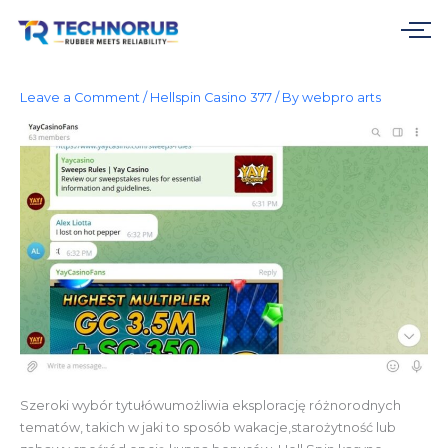
Skip
to
content
Leave a Comment
/
Hellspin Casino 377
/ By
webpro arts
Szeroki wybór tytułówumożliwia eksplorację różnorodnych
tematów, takich w jaki to sposób wakacje,starożytność lub