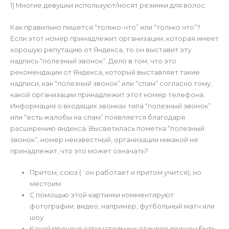
1) Многие девушки используют/носят резинки для волос;
Как правильно пишется “только-что” или “только что”?
Если этот номер принадлежит организации, которая имеет
хорошую репутацию от Яндекса, то он выставит эту
надпись “полезный звонок”. Дело в том, что это
рекомендации от Яндекса, который выставляет такие
надписи, как “полезный звонок” или “спам” согласно тому,
какой организации принадлежит этот номер телефона.
Информация о входящих звонках типа “полезный звонок”
или “есть жалобы на спам” появляется благодаря
расширению яндекса. Высветилась пометка “полезный
звонок”, номер неизвестный, организации никакой не
принадлежит, что это может означать?
Притом, союз (`он работает и притом учится), но
местоим.
С помощью этой картинки комментируют
фотографии, видео, например, футбольный матч или
шоу.
Какой процент отрицательных отзывов должен быть