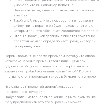
у номера, что бы например попасть в
Нежелательные, известно только разработчикам
этих баз.
Такой смайлик если его перевернуть и поставить
цифру три на верх, то он будет похож на тот знак,
которым принято обозначать человеческое сердце.
Чтобы выбрать, как правильно пишется сочетание
слов “только что”, определю часть речи, к которой
они принадлежат.
Первый вариант не всегда приемлем, потому что слово
котакбакс нередко применяется в виде шутки при
дружеском общении. Конечно, это оскорбительное
выражение, грубый эквивалент слову “тупой”. По сути
иногда не стоит переводить слова в буквальном смысле.
Что означает “полезный звонок”, когда звонят с
неизвестного номера?
Дабулэ чада – матерное выражение на цыганском языке.
Могу предположить, что это выражение может