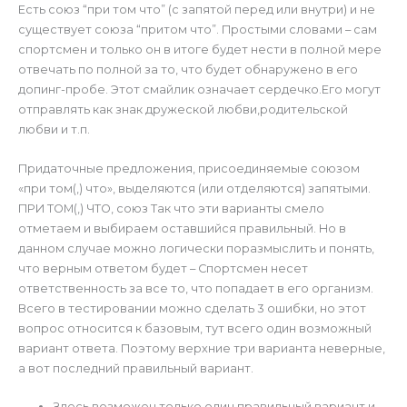
Есть союз “при том что” (с запятой перед или внутри) и не
существует союза “притом что”. Простыми словами – сам
спортсмен и только он в итоге будет нести в полной мере
отвечать по полной за то, что будет обнаружено в его
допинг-пробе. Этот смайлик означает сердечко.Его могут
отправлять как знак дружеской любви,родительской
любви и т.п.
Придаточные предложения, присоединяемые союзом
«при том(,) что», выделяются (или отделяются) запятыми.
ПРИ ТОМ(,) ЧТО, союз Так что эти варианты смело
отметаем и выбираем оставшийся правильный. Но в
данном случае можно логически поразмыслить и понять,
что верным ответом будет – Спортсмен несет
ответственность за все то, что попадает в его организм.
Всего в тестировании можно сделать 3 ошибки, но этот
вопрос относится к базовым, тут всего один возможный
вариант ответа. Поэтому верхние три варианта неверные,
а вот последний правильный вариант.
Здесь возможен только один правильный вариант и