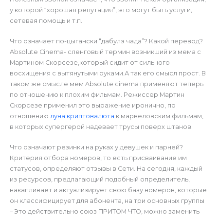
у которой “хорошая репутация”, это могут быть услуги,
сетевая помощь и т.п.
Что означает по-цыгански “дабулэ чада”? Какой перевод?
Absolute Cinema- сленговый термин возникший из мема с
Мартином Скорсезе,который сидит от сильного
восхищения с вытянутыми руками.А так его смысл прост. В
таком же смысле мем Absolute cinema применяют теперь
по отношению к плохим фильмам. Режиссер Мартин
Скорсезе применил это выражение иронично, по
отношению
луна криптовалюта
к марвеловским фильмам,
в которых супергерой надевает трусы поверх штанов.
Что означают резинки на руках у девушек и парней?
Критерия отбора номеров, то есть присваивание им
статусов, определяют отзывы в Сети. На сегодня, каждый
из ресурсов, предлагающий подобный определитель,
накапливает и актуализирует свою базу номеров, которые
он классифицирует для абонента, на три основных группы
– Это действительно союз ПРИТОМ ЧТО, можно заменить