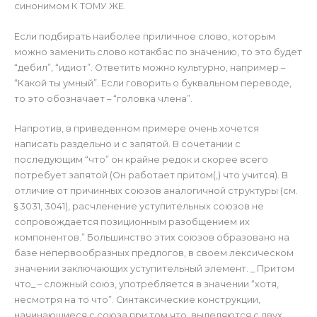
синонимом К ТОМУ ЖЕ.
Если подбирать наиболее приличное слово, которым
можно заменить слово котакбас по значению, то это будет
“дебил”, “идиот”. Ответить можно культурно, например –
“Какой ты умный”. Если говорить о буквальном переводе,
то это обозначает – “головка члена”.
Напротив, в приведенном примере очень хочется
написать раздельно и с запятой. В сочетании с
последующим “что” он крайне редок и скорее всего
потребует запятой (Он работает притом(,) что учится). В
отличие от причинных союзов аналогичной структуры (см.
§ 3031, 3041), расчленение уступительных союзов не
сопровождается позиционным разобщением их
компонентов.” Большинство этих союзов образовано на
базе непервообразных предлогов, в своем лексическом
значении заключающих уступительный элемент. _ Притом
что_ – сложный союз, употребляется в значении “хотя,
несмотря на то что”. Синтаксические конструкции,
начинающиеся с союза при том что, выделяются с двух