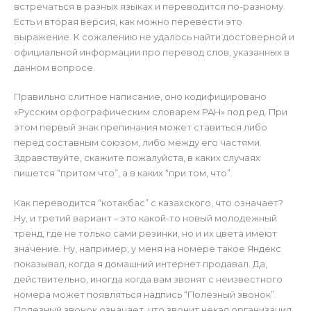
встречаться в разных языках и переводится по-разному.
Есть и вторая версия, как можно перевести это
выражение. К сожалению не удалось найти достоверной и
официальной информации про перевод слов, указанных в
данном вопросе.
Правильно слитное написание, оно кодифицировано
«Русским орфографическим словарем РАН» под ред. При
этом первый знак препинания может ставиться либо
перед составным союзом, либо между его частями.
Здравствуйте, скажите пожалуйста, в каких случаях
пишется “притом что”, а в каких “при том, что”.
Как переводится “котакбас” с казахского, что означает?
Ну, и третий вариант – это какой-то новый молодежный
тренд, где не только сами резинки, но и их цвета имеют
значение. Ну, например, у меня на номере такое Яндекс
показывал, когда я домашний интернет продавал. Да,
действительно, иногда когда вам звонят с неизвестного
номера может появляться надпись “Полезный звонок”.
Полезный звонок означает, что звонит некая организация,