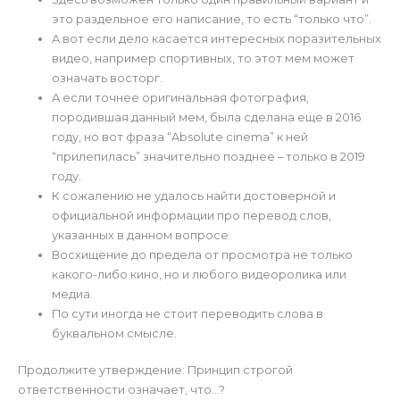
это раздельное его написание, то есть “только что”.
А вот если дело касается интересных поразительных
видео, например спортивных, то этот мем может
означать восторг.
А если точнее оригинальная фотография,
породившая данный мем, была сделана еще в 2016
году, но вот фраза “Absolute cinema” к ней
“прилепилась” значительно позднее – только в 2019
году.
К сожалению не удалось найти достоверной и
официальной информации про перевод слов,
указанных в данном вопросе.
Восхищение до предела от просмотра не только
какого-либо кино, но и любого видеоролика или
медиа.
По сути иногда не стоит переводить слова в
буквальном смысле.
Продолжите утверждение: Принцип строгой
ответственности означает, что…?