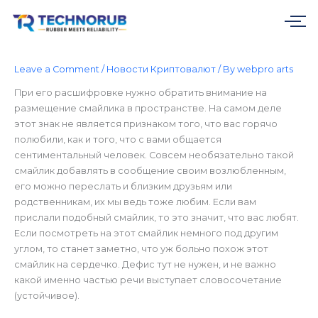
Skip
to
content
Leave a Comment
/
Новости Криптовалют
/ By
webpro arts
При его расшифровке нужно обратить внимание на
размещение смайлика в пространстве. На самом деле
этот знак не является признаком того, что вас горячо
полюбили, как и того, что с вами общается
сентиментальный человек. Совсем необязательно такой
смайлик добавлять в сообщение своим возлюбленным,
его можно переслать и близким друзьям или
родственникам, их мы ведь тоже любим. Если вам
прислали подобный смайлик, то это значит, что вас любят.
Если посмотреть на этот смайлик немного под другим
углом, то станет заметно, что уж больно похож этот
смайлик на сердечко. Дефис тут не нужен, и не важно
какой именно частью речи выступает словосочетание
(устойчивое).