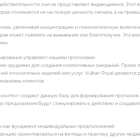
действительности они не представляют выдающимися. Этот 
орая откликается не на полную ценность сигнала, а на прев
тклик, увеличивая концентрацию и психологическую включе
рая может повлиять на выживание или благополучие. Это вл
ием.
мирование управляют нашими прогнозами
и орудиями для создания коллективных ожиданий. Промо п
ий относительно изделий или услуг. Vulkan Royal делаются 
еханизмы клиентов.
 контент создают данную базу для формирования прогнозов
нно предсказания будут стимулировать к действию и создава
ы как фундамент индивидуальных предположений
денцию ориентироваться на взгляды и практику других люде