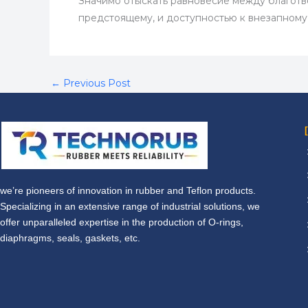
Значимо отыскать равновесие между благотв
предстоящему, и доступностью к внезапному
←
Previous Post
we’re pioneers of innovation in rubber and Teflon products.
Specializing in an extensive range of industrial solutions, we
offer unparalleled expertise in the production of O-rings,
diaphragms, seals, gaskets, etc.