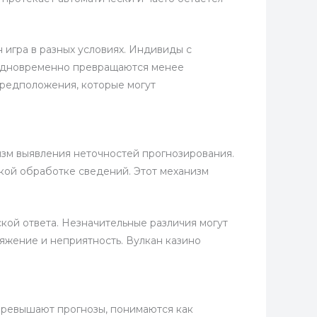
игра в разных условиях. Индивиды с
 одновременно превращаются менее
редположения, которые могут
изм выявления неточностей прогнозирования.
окой обработке сведений. Этот механизм
кой ответа. Незначительные различия могут
яжение и неприятность. Вулкан казино
превышают прогнозы, понимаются как