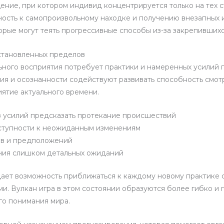
дение, при котором индивид концентрируется только на тех 
ность к самопроизвольному находке и получению внезапных 
орые могут теять прогрессивные способы из-за закрепивших
становленных пределов
ного восприятия потребует практики и намеренных усилий 
я и осознанности содействуют развивать способность смот
иятие актуального времени.
 усилий предсказать протекание происшествий
ступности к неожиданным изменениям
ов и предположений
ния слишком детальных ожиданий
дает возможность приближаться к каждому новому практике
 Вулкан игра в этом состоянии образуются более гибко и 
го понимания мира.