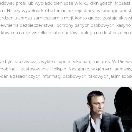
wać profil lub wypłacić pieniądze w kilku kliknięciach. Możes
. Należy wypełnić krótki formularz rejestracyjny, podając pods
ierdzeniu adresu zamieszkamia mejl, konto gracza zostaje aktyw
ewnienia bezpieczeństwa i ochrony danych osobowych, kasyno p
ązkowa na rzecz wszelkich internautów i polega na dostarczeni
ę być nadzwyczaj zwykłe i frapuje tylko parę minutek. W Pierwsz
obilnej – zastosowanie Hellspin. Następnie, w górnym jadłospis, n
odania zasadniczych informacji osobowych, takowych jakim sposob