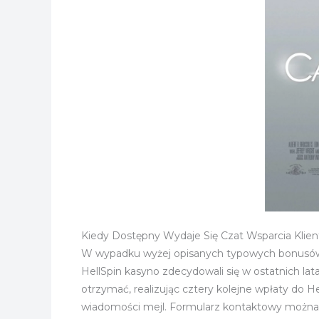
Kiedy Dostępny Wydaje Się Czat Wsparcia Klien
W wypadku wyżej opisanych typowych bonusów min
HellSpin kasyno zdecydowali się w ostatnich l
otrzymać, realizując cztery kolejne wpłaty do 
wiadomości mejl. Formularz kontaktowy można 