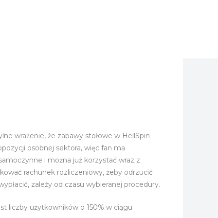
ylne wrażenie, że zabawy stołowe w HellSpin
opozycji osobnej sektora, więc fan ma
 samoczynne i można już korzystać wraz z
ikować rachunek rozliczeniowy, żeby odrzucić
ypłacić, zależy od czasu wybieranej procedury.
rost liczby użytkowników o 150% w ciągu