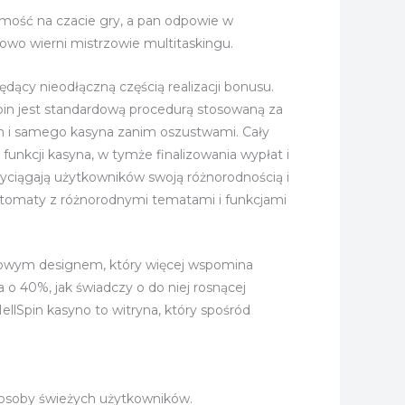
omość na czacie gry, a pan odpowie w
owo wierni mistrzowie multitaskingu.
ący nieodłączną częścią realizacji bonusu.
pin jest standardową procedurą stosowaną za
m i samego kasyna zanim oszustwami. Cały
unkcji kasyna, w tymże finalizowania wypłat i
yciągają użytkowników swoją różnorodnością i
automaty z różnorodnymi tematami i funkcjami
ątkowym designem, który więcej wspomina
o 40%, jak świadczy o do niej rosnącej
llSpin kasyno to witryna, który spośród
 osoby świeżych użytkowników.