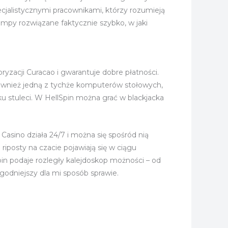
cjalistycznymi pracownikami, którzy rozumieją
ampy rozwiązane faktycznie szybko, w jaki
ryzacji Curacao i gwarantuje dobre płatności.
 również jedną z tychże komputerów stołowych,
lku stuleci. W HellSpin można grać w blackjacka
asino działa 24/7 i można się spośród nią
iposty na czacie pojawiają się w ciągu
pin podaje rozległy kalejdoskop możności – od
godniejszy dla mi sposób sprawie.