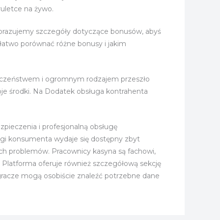
uletce na żywo.
brazujemy szczegóły dotyczące bonusów, abyś
łatwo porównać różne bonusy i jakim
pieczeństwem i ogromnym rodzajem przeszło
je środki. Na Dodatek obsługa kontrahenta
pieczenia i profesjonalną obsługę
ugi konsumenta wydaje się dostępny zbyt
ich problemów. Pracownicy kasyna są fachowi,
n. Platforma oferuje również szczegółową sekcję
 gracze mogą osobiście znaleźć potrzebne dane