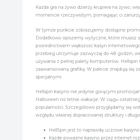
Każda gra na żywo dzierży krupiera na żywo, w
momencie rzeczywistym, pomagając ci zanurzyć 
W tymże punkcie zobrazujemy dostępne promocje
Dodatkowo opiszemy wytyczne, które musisz sp
pośrednictwem większość kasyn internetowego,
przebieg utrzymuje zazwyczaj do 48 godzin, wed
używania z pełnej palety komputerów. Hellspin
zaawansowaną grafiką. W palecie znajdują się z
specjalnymi.
Hellspin kasyno nie jedynie gorącymi promocja
Halloween niż letnie wakacje. W ciągu ostatnie
popularności. Szczegółowo przyglądamy się wste
względu własnej dopracowanej struktury i długo
HellSpin jest to naprawdę uczciwe kasyn
Każde poważne kasyno przez internet roz