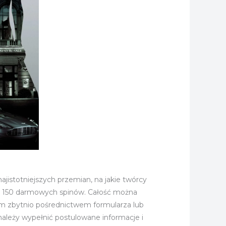
jistotniejszych przemian, na jakie twórcy
ł i 150 darmowych spinów. Całość można
lem zbytnio pośrednictwem formularza lub
ależy wypełnić postulowane informacje i