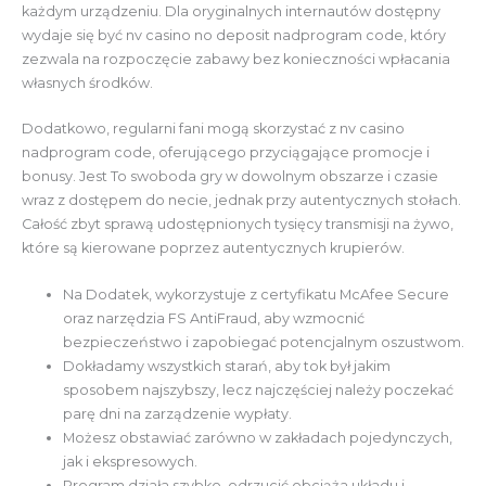
każdym urządzeniu. Dla oryginalnych internautów dostępny
wydaje się być nv casino no deposit nadprogram code, który
zezwala na rozpoczęcie zabawy bez konieczności wpłacania
własnych środków.
Dodatkowo, regularni fani mogą skorzystać z nv casino
nadprogram code, oferującego przyciągające promocje i
bonusy. Jest To swoboda gry w dowolnym obszarze i czasie
wraz z dostępem do necie, jednak przy autentycznych stołach.
Całość zbyt sprawą udostępnionych tysięcy transmisji na żywo,
które są kierowane poprzez autentycznych krupierów.
Na Dodatek, wykorzystuje z certyfikatu McAfee Secure
oraz narzędzia FS AntiFraud, aby wzmocnić
bezpieczeństwo i zapobiegać potencjalnym oszustwom.
Dokładamy wszystkich starań, aby tok był jakim
sposobem najszybszy, lecz najczęściej należy poczekać
parę dni na zarządzenie wypłaty.
Możesz obstawiać zarówno w zakładach pojedynczych,
jak i ekspresowych.
Program działa szybko, odrzucić obciąża układu i