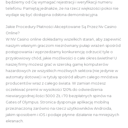
będziemy od Cię wymagać rejestracji i weryfikacji numeru
telefonu. Pamiętaj jednakże, że na rzecz większości pokoi nie
wydaje się być dostępna odsłona demonstracyjna.
Jakie Procedury Płatności Akceptowane Są Przez Nv Casino
Online?
W NV Casino online dokładamy wszelkich starań, aby zapewnić
naszym własnym graczom niezrównany pułap wrażeń spośród
postępowania i wyprzedzamy konkurencję odrzucić tyle o
przysłowiowy chód, jakie możliwości o całe okres świetlne! U
naszej firmy możesz grać w szeroką gamę komputerów
hazardowych ze wszystkich możliwych sektora (nie jedynie w
automaty slotowe) i w tytuły spośród album całego mnóstwa
producentów wraz z całego świata. W zamian możesz
oczekiwać premii w wysokości 120% do odwiedzenia
niewiarygodnej ilości 5000 ZŁ i 70 bezpłatnych spinów na
Gates of Olympus. Stronica dysponuje aplikację mobilną
przeznaczoną zarówno na rzecz użytkowników Androida,
jakim sposobem i iOS i podaje płynne działanie na mniejszych
ekranach.