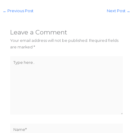
←
Previous Post
Next Post
→
Leave a Comment
Your email address will not be published.
Required fields
are marked
*
Type
here..
Name*