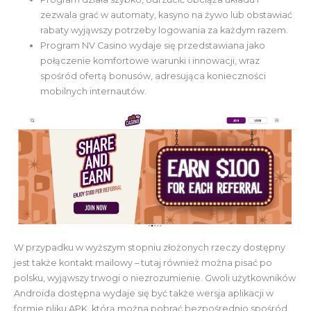
zezwala grać w automaty, kasyno na żywo lub obstawiać
rabaty wyjąwszy potrzeby logowania za każdym razem.
Program NV Casino wydaje się przedstawiana jako
połączenie komfortowe warunki i innowacji, wraz
spośród ofertą bonusów, adresująca konieczności
mobilnych internautów.
W przypadku w wyższym stopniu złożonych rzeczy dostępny
jest także kontakt mailowy – tutaj również można pisać po
polsku, wyjąwszy trwogi o niezrozumienie. Gwoli użytkowników
Androida dostępna wydaje się być także wersja aplikacji w
formie pliku APK, którą można pobrać bezpośrednio spośród