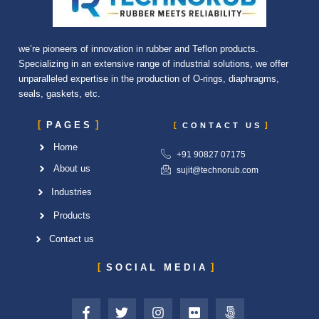
we’re pioneers of innovation in rubber and Teflon products.
Specializing in an extensive range of industrial solutions, we offer
unparalleled expertise in the production of O-rings, diaphragms,
seals, gaskets, etc.
PAGES
CONTACT US
Home
+91 90827 07175
About us
sujit@technorub.com
Industries
Products
Contact us
SOCIAL MEDIA
F
T
I
F
5
a
w
n
l
0