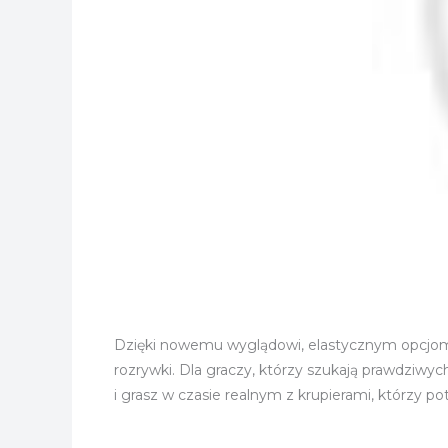
Dzięki nowemu wyglądowi, elastycznym opcjom p
rozrywki. Dla graczy, którzy szukają prawdziwyc
i grasz w czasie realnym z krupierami, którzy p