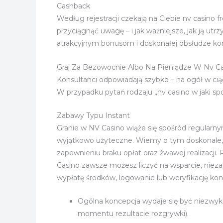
Cashback
Według rejestracji czekają na Ciebie nv casino 
przyciągnąć uwagę – i jak ważniejsze, jak ją u
atrakcyjnym bonusom i doskonałej obsłudze ko
Graj Za Bezowocnie Albo Na Pieniądze W Nv C
Konsultanci odpowiadają szybko – na ogół w ciągu 
W przypadku pytań rodzaju „nv casino w jaki spo
Zabawy Typu Instant
Granie w NV Casino wiąże się spośród regularn
wyjątkowo użyteczne. Wiemy o tym doskonale, w
zapewnieniu braku opłat oraz żwawej realizacji.
Casino zawsze możesz liczyć na wsparcie, niezal
wypłatę środków, logowanie lub weryfikację kont
Ogólna koncepcja wydaje się być niezwyk
momentu rezultacie rozgrywki).