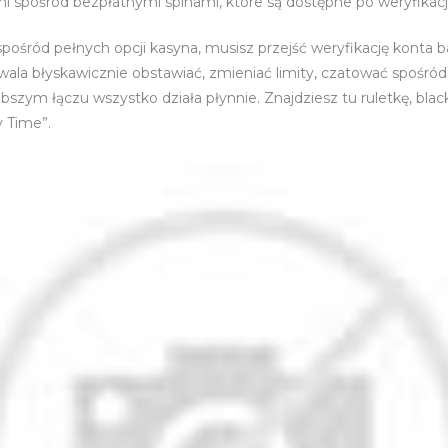
 spośród bezpłatnymi spinami, które są dostępne po weryfikacji
pośród pełnych opcji kasyna, musisz przejść weryfikację konta 
wala błyskawicznie obstawiać, zmieniać limity, czatować spośr
szym łączu wszystko działa płynnie. Znajdziesz tu ruletkę, blac
y Time”.