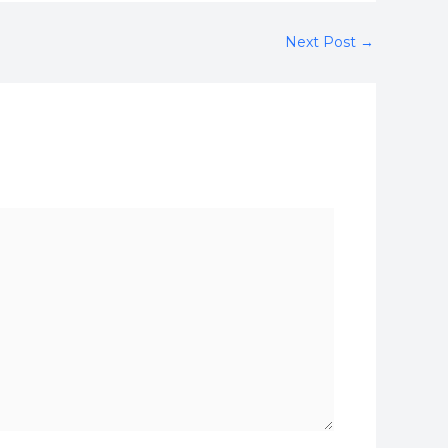
Next Post
→