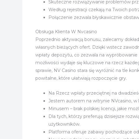
Skuteczne rozwiązywanie problemów przez
Według rejestracji czekają na Twoich potr
Połączenie zezwala błyskawicznie obstawi
Obsługa Klienta W Nvcasino
Poprzednio aktywacją bonusu, zalecamy dokład
własnych bieżących ofert. Dzięki wstecz zawod
wpłaty depozytu, co zezwala na wypróbowanie gi
możliwości wydaje się kluczowe na rzecz każde
sprawie, NV Casino stara się wyróżnić na tle k
powitalne, które ułatwiają rozpoczęcie gry.
Na Rzecz wpłaty przeciętnej na dwadzie
Jestem autorem na witrynie NVcasino, w k
Minusem – brak polskiej licencji, jakie mo
Dla tych, którzy preferują dzisiejsze roz
użytkowników.
Platforma oferuje zabawy pochodzące od