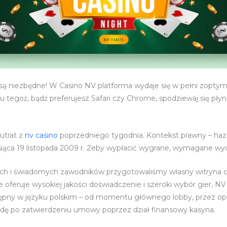
ą niezbędne! W Casino NV platforma wydaje się w pełni zopt
 tegoż, bądź preferujesz Safari czy Chrome, spodziewaj się pł
utrat z
nv casino
poprzedniego tygodnia. Kontekst prawny – haz
siąca 19 listopada 2009 r. Żeby wypłacić wygrane, wymagane wyd
ch i świadomych zawodników przygotowaliśmy własny witryna o
e oferuje wysokiej jakości doświadczenie i szeroki wybór gier, 
tępny w języku polskim – od momentu głównego lobby, przez opi
dę po zatwierdzeniu umowy poprzez dział finansowy kasyna.