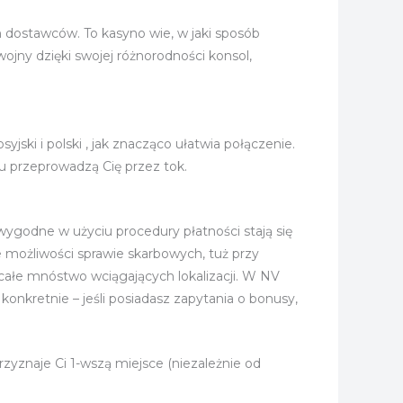
ch dostawców. To kasyno wie, w jaki sposób
ojny dzięki swojej różnorodności konsol,
yjski i polski , jak znacząco ułatwia połączenie.
ku przeprowadzą Cię przez tok.
ygodne w użyciu procedury płatności stają się
 możliwości sprawie skarbowych, tuż przy
i całe mnóstwo wciągających lokalizacji. W NV
konkretnie – jeśli posiadasz zapytania o bonusy,
yznaje Ci 1-wszą miejsce (niezależnie od