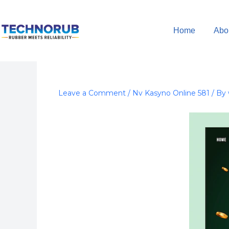
Skip
to
Home
Abo
content
Leave a Comment
/
Nv Kasyno Online 581
/ By