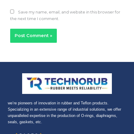
Save my name, email, and website in this browser for
the next time I comment.
we’re pioneers of innovation in rubber and Teflon products.
Specializing in an extensive range of industrial solutions, we offer
unparalleled expertise in the production of O-rings, diaphragms,
seals, gaskets, etc.