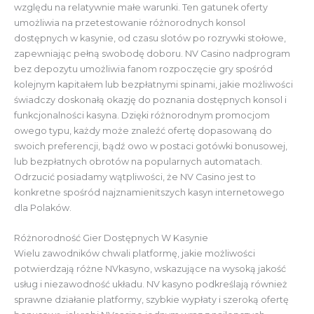
względu na relatywnie małe warunki. Ten gatunek oferty
umożliwia na przetestowanie różnorodnych konsol
dostępnych w kasynie, od czasu slotów po rozrywki stołowe,
zapewniając pełną swobodę doboru. NV Casino nadprogram
bez depozytu umożliwia fanom rozpoczęcie gry spośród
kolejnym kapitałem lub bezpłatnymi spinami, jakie możliwości
świadczy doskonałą okazję do poznania dostępnych konsol i
funkcjonalności kasyna. Dzięki różnorodnym promocjom
owego typu, każdy może znaleźć ofertę dopasowaną do
swoich preferencji, bądź owo w postaci gotówki bonusowej,
lub bezpłatnych obrotów na popularnych automatach.
Odrzucić posiadamy wątpliwości, że NV Casino jest to
konkretne spośród najznamienitszych kasyn internetowego
dla Polaków.
Różnorodność Gier Dostępnych W Kasynie
Wielu zawodników chwali platformę, jakie możliwości
potwierdzają różne NVkasyno, wskazujące na wysoką jakość
usług i niezawodność układu. NV kasyno podkreślają również
sprawne działanie platformy, szybkie wypłaty i szeroką ofertę