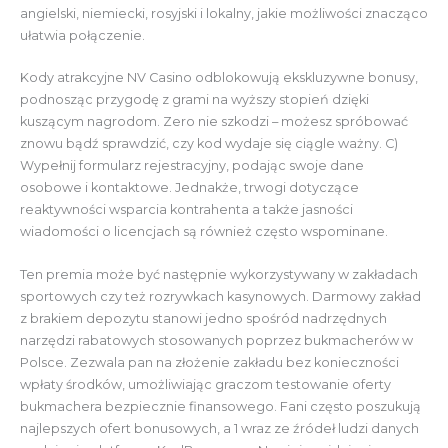
angielski, niemiecki, rosyjski i lokalny, jakie możliwości znacząco
ułatwia połączenie.
Kody atrakcyjne NV Casino odblokowują ekskluzywne bonusy,
podnosząc przygodę z grami na wyższy stopień dzięki
kuszącym nagrodom. Zero nie szkodzi – możesz spróbować
znowu bądź sprawdzić, czy kod wydaje się ciągle ważny. C)
Wypełnij formularz rejestracyjny, podając swoje dane
osobowe i kontaktowe. Jednakże, trwogi dotyczące
reaktywności wsparcia kontrahenta a także jasności
wiadomości o licencjach są również często wspominane.
Ten premia może być następnie wykorzystywany w zakładach
sportowych czy też rozrywkach kasynowych. Darmowy zakład
z brakiem depozytu stanowi jedno spośród nadrzędnych
narzędzi rabatowych stosowanych poprzez bukmacherów w
Polsce. Zezwala pan na złożenie zakładu bez konieczności
wpłaty środków, umożliwiając graczom testowanie oferty
bukmachera bezpiecznie finansowego. Fani często poszukują
najlepszych ofert bonusowych, a 1 wraz ze źródeł ludzi danych