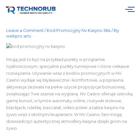
Skip
to
content
Leave a Comment
/
Kod Promocyjny Nv Kasyno 564
/ By
webpro arts
Mogą jest to być na przykład punkty w programie
lojalnościowym, specjalne punkty turniejowe i różne ciekawe
rozwiązania. Używanie wraz z kodów promocyjnych w NV
Casino wydaje się błyskawiczne i komfortowe, a poprawna
aktywacja zezwala na pełne użycie propozycje bonusowej,
zwiększając Twe szanse na wygraną. NV Casino oferuje szeroką
gamę konsol, w tymże automaty online, rozrywki stołowe,
blackjack, ruletkę, baccarat, video poker a także kasyno na
żywo wraz z istotnymi krupierami. W NV.Casino, fani mogą
doświadczyć autentycznej atmosfery kasyna dzięki grom na
żywo.