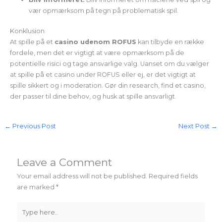
vær opmærksom på tegn på problematisk spil.
Konklusion
At spille på et
casino udenom ROFUS
kan tilbyde en række
fordele, men det er vigtigt at være opmærksom på de
potentielle risici og tage ansvarlige valg. Uanset om du vælger
at spille på et casino under ROFUS eller ej, er det vigtigt at
spille sikkert og i moderation. Gør din research, find et casino,
der passer til dine behov, og husk at spille ansvarligt.
←
Previous Post
Next Post
→
Leave a Comment
Your email address will not be published.
Required fields
are marked
*
Type
here..