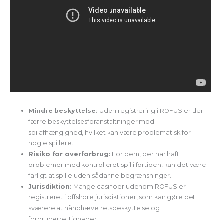
Mindre beskyttelse:
Uden registrering i ROFUS er der
færre beskyttelsesforanstaltninger mod
spilafhængighed, hvilket kan være problematisk for
nogle spillere.
Risiko for overforbrug:
For dem, der har haft
problemer med kontrolleret spil i fortiden, kan det være
farligt at spille uden sådanne begrænsninger.
Jurisdiktion:
Mange casinoer udenom ROFUS er
registreret i offshore jurisdiktioner, som kan gøre det
sværere at håndhæve retsbeskyttelse og
forbrugerrettigheder.