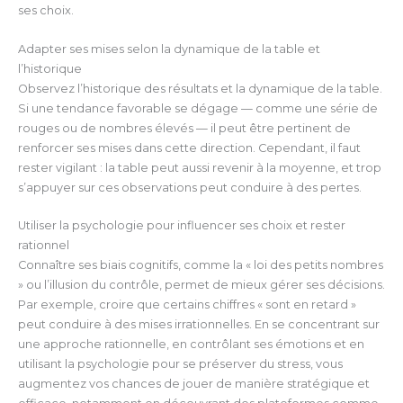
ses choix.
Adapter ses mises selon la dynamique de la table et
l’historique
Observez l’historique des résultats et la dynamique de la table.
Si une tendance favorable se dégage — comme une série de
rouges ou de nombres élevés — il peut être pertinent de
renforcer ses mises dans cette direction. Cependant, il faut
rester vigilant : la table peut aussi revenir à la moyenne, et trop
s’appuyer sur ces observations peut conduire à des pertes.
Utiliser la psychologie pour influencer ses choix et rester
rationnel
Connaître ses biais cognitifs, comme la « loi des petits nombres
» ou l’illusion du contrôle, permet de mieux gérer ses décisions.
Par exemple, croire que certains chiffres « sont en retard »
peut conduire à des mises irrationnelles. En se concentrant sur
une approche rationnelle, en contrôlant ses émotions et en
utilisant la psychologie pour se préserver du stress, vous
augmentez vos chances de jouer de manière stratégique et