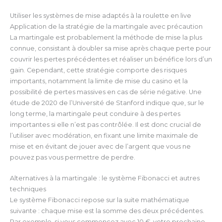
Utiliser les systèmes de mise adaptés à la roulette en live
Application de la stratégie de la martingale avec précaution
La martingale est probablement la méthode de mise la plus
connue, consistant à doubler sa mise après chaque perte pour
couvrir les pertes précédentes et réaliser un bénéfice lors d’un
gain. Cependant, cette stratégie comporte des risques
importants, notamment la limite de mise du casino et la
possibilité de pertes massives en cas de série négative. Une
étude de 2020 de l’Université de Stanford indique que, sur le
long terme, la martingale peut conduire à des pertes
importantes si elle n’est pas contrôlée. Il est donc crucial de
l’utiliser avec modération, en fixant une limite maximale de
mise et en évitant de jouer avec de l’argent que vous ne
pouvez pas vous permettre de perdre.
Alternatives à la martingale : le système Fibonacci et autres
techniques
Le système Fibonacci repose sur la suite mathématique
suivante : chaque mise est la somme des deux précédentes.
Par exemple, si vous commencez avec 10 €, votre prochaine