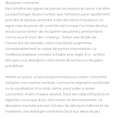
discipline constante
Reconnaître les signes de pertes excessives et savoir s’arrêter
La psychologie du jeu montre que l’émotion peut rapidement
prendre le dessus, amenant à des décisions impulsives. Un
signe clair de perte de contrôle est lorsque l’on mise de plus
en plus pour tenter de récupérer ses pertes, phénomène
connu sous le nom de « chasing ». Selon une étude de
l’Université de Nevada, cette impulsivité augmente
considérablement le risque de pertes importantes. La
meilleure pratique consiste à établir une règle d’or : arrêter
dès que vous atteignez votre limite de pertes ou de gains
prédéfinie.
Mettre en place un processus mental pour rester concentré
Adopter une routine mentale, comme la respiration profonde
ou la visualisation d’un état calme, peut aider à rester
concentré. Avant chaque session, fixez des objectifs précis et
rappelez-vous que le jeu doit rester un divertissement. La
discipline mentale permet d’éviter les décisions hâtives et de
maintenir une stratégie cohérente face aux aléas du jeu.