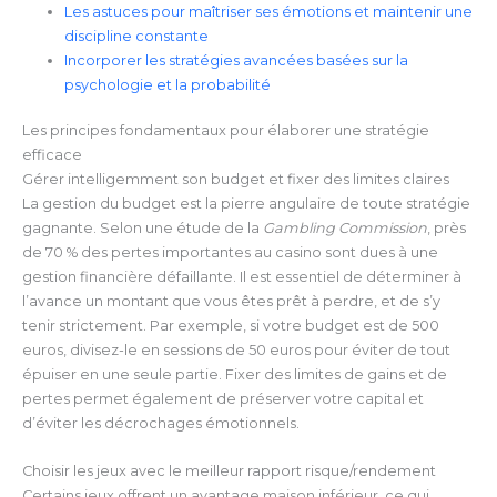
Les astuces pour maîtriser ses émotions et maintenir une
discipline constante
Incorporer les stratégies avancées basées sur la
psychologie et la probabilité
Les principes fondamentaux pour élaborer une stratégie
efficace
Gérer intelligemment son budget et fixer des limites claires
La gestion du budget est la pierre angulaire de toute stratégie
gagnante. Selon une étude de la
Gambling Commission
, près
de 70 % des pertes importantes au casino sont dues à une
gestion financière défaillante. Il est essentiel de déterminer à
l’avance un montant que vous êtes prêt à perdre, et de s’y
tenir strictement. Par exemple, si votre budget est de 500
euros, divisez-le en sessions de 50 euros pour éviter de tout
épuiser en une seule partie. Fixer des limites de gains et de
pertes permet également de préserver votre capital et
d’éviter les décrochages émotionnels.
Choisir les jeux avec le meilleur rapport risque/rendement
Certains jeux offrent un avantage maison inférieur, ce qui