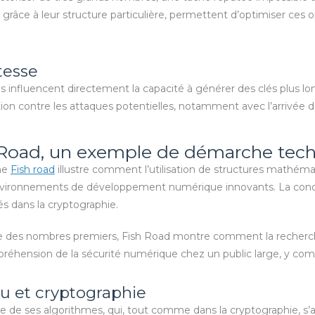
râce à leur structure particulière, permettent d’optimiser ces op
tesse
 influencent directement la capacité à générer des clés plus lo
ion contre les attaques potentielles, notamment avec l’arrivée d
sh Road, un exemple de démarche tec
rme
Fish road
illustre comment l’utilisation de structures math
 environnements de développement numérique innovants. La conce
isés dans la cryptographie.
orie des nombres premiers, Fish Road montre comment la recherc
mpréhension de la sécurité numérique chez un public large, y com
eu et cryptographie
sse de ses algorithmes, qui, tout comme dans la cryptographie, 