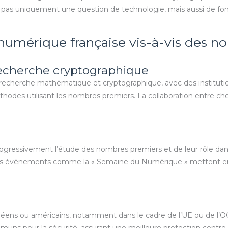
t pas uniquement une question de technologie, mais aussi de 
e numérique française vis-à-vis des 
a recherche cryptographique
a recherche mathématique et cryptographique, avec des institut
des utilisant les nombres premiers. La collaboration entre cher
rogressivement l’étude des nombres premiers et de leur rôle dans 
es événements comme la « Semaine du Numérique » mettent en 
opéens ou américains, notamment dans le cadre de l’UE ou de l’
muns pour la sécurité, assurant une meilleure protection contr