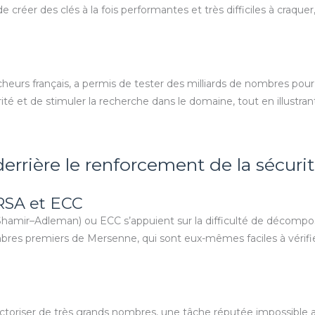
créer des clés à la fois performantes et très difficiles à craque
cheurs français, a permis de tester des milliards de nombres po
ité et de stimuler la recherche dans le domaine, tout en illustra
rrière le renforcement de la sécuri
RSA et ECC
mir–Adleman) ou ECC s’appuient sur la difficulté de décompo
bres premiers de Mersenne, qui sont eux-mêmes faciles à vérifier m
 factoriser de très grands nombres, une tâche réputée impossible 