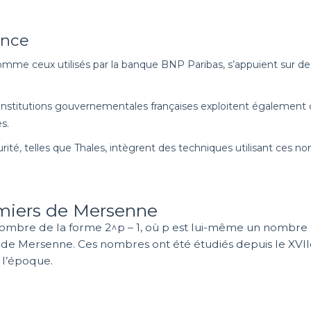
ance
mme ceux utilisés par la banque BNP Paribas, s’appuient sur de
stitutions gouvernementales françaises exploitent également ce
s.
rité, telles que Thales, intègrent des techniques utilisant ces n
miers de Mersenne
bre de la forme 2^p – 1, où p est lui-même un nombre pr
 de Mersenne. Ces nombres ont été étudiés depuis le XVI
 l’époque.