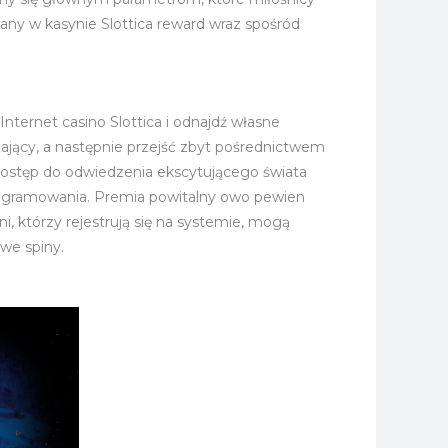
ny w kasynie Slottica reward wraz spośród
nternet casino Slottica i odnajdź własne
dzający, a następnie przejść zbyt pośrednictwem
a dostęp do odwiedzenia ekscytującego świata
rogramowania. Premia powitalny owo pewien
, którzy rejestrują się na systemie, mogą
we spiny.