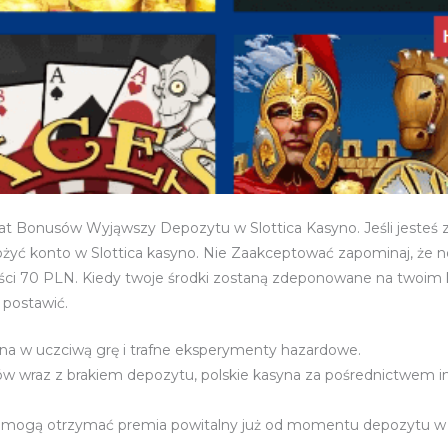
at Bonusów Wyjąwszy Depozytu w Slottica Kasyno. Jeśli jesteś 
założyć konto w Slottica kasyno. Nie Zaakceptować zapominaj, 
i 70 PLN. Kiedy twoje środki zostaną zdeponowane na twoim ko
 postawić.
a w uczciwą grę i trafne eksperymenty hazardowe.
w wraz z brakiem depozytu, polskie kasyna za pośrednictwem in
y mogą otrzymać premia powitalny już od momentu depozytu w