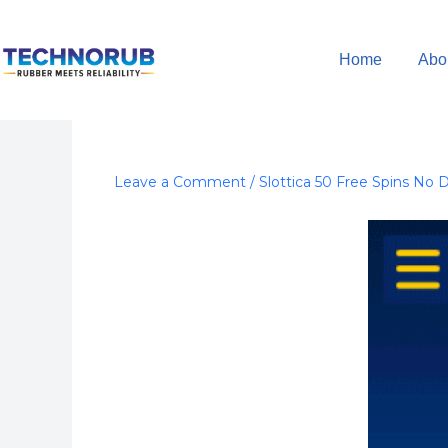
Skip
to
Home
Abo
content
Leave a Comment
/
Slottica 50 Free Spins No 