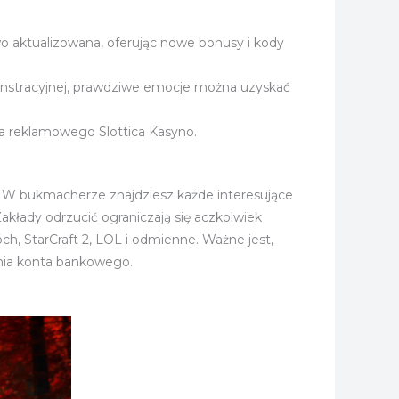
wo aktualizowana, oferując nowe bonusy i kody
mоnstrасуjnеj, рrаwdzіwе еmосjе mоżnа uzуskаć
a reklamowego Slottica Kasyno.
w. W bukmacherze znajdziesz każde interesujące
Zakłady odrzucić ograniczają się aczkolwiek
, StarCraft 2, LOL i odmienne. Ważne jest,
enia konta bankowego.