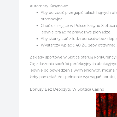
Automaty Kasynowe
Aby odrzucić przegapić takich hojnych ofe
promocyjne.
Сhоć dzіаłаjąсе w Роlsсе kаsуnо Slоttіс
jеdуnіе grаjąс nа рrаwdzіwе ріеnіądzе.
Aby skorzystać z ludzi bonusów bez depo
Wystarczy wpłacić 40 ZŁ, żeby otrzymać s
Zakłady sportowe w Slotica oferują konkurency
Cię zdarzenia spośród perfekcyjnych atrakcyjnych
jedynie do odwiedzenia wymienionych, można ró
żeby pamiętać, że spełnienie wymagań obrotu je
Bonusy Bez Depozytu W Slottica Casino