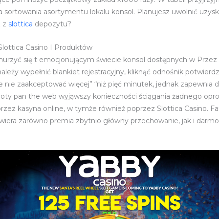
ortowania asortymentu lokalu konsol. Planujesz uwolnić uzyska
z z
slottica
depozytu?
Slottica Casino I Produktów
nurzyć się t emocjonującym świecie konsol dostępnych w Przez I
ależy wypełnić blankiet rejestracyjny, kliknąć odnośnik potwier
buje nie zaakceptować więcej” “niż pięć minutek, jednak zapewni
sloty pan the web wyjąwszy konieczności ściągania żadnego op
ez kasyna online, w tymże również poprzez Slottica Casino. Fani
awiera zarówno premia zbytnio główny przechowanie, jak i darmo