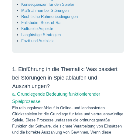
Konsequenzen für den Spieler
Maßnahmen bei Störungen
Rechtliche Rahmenbedingungen
Fallstudie: Book of Ra
Kulturelle Aspekte
Langfristige Strategien
Fazit und Ausblick
1. Einführung in die Thematik: Was passiert
bei Störungen in Spielabläufen und
Auszahlungen?
a. Grundlegende Bedeutung funktionierender
Spielprozesse
Ein reibungsloser Ablauf in Online- und landbasierten
Glücksspielen ist die Grundlage für faire und vertrauenswürdige
Spiele. Diese Prozesse umfassen die ordnungsgemäße
Funktion der Software, die sichere Verarbeitung von Einsätzen
und die korrekte Auszahlung von Gewinnen. Wenn diese