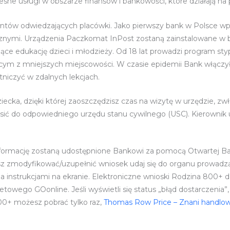
zesne usługi w obszarze finansów i bankowości, które działają n
entów odwiedzających placówki. Jako pierwszy bank w Polsce wpr
znymi. Urządzenia Paczkomat InPost zostaną zainstalowane w 
ające edukację dzieci i młodzieży. Od 18 lat prowadzi program sty
cym z mniejszych miejscowości. W czasie epidemii Bank włączył
niczyć w zdalnych lekcjach.
ecka, dzięki której zaoszczędzisz czas na wizytę w urzędzie, zw
zgłosić do odpowiedniego urzędu stanu cywilnego (USC). Kierownik
informację zostaną udostępnione Bankowi za pomocą Otwartej 
esz zmodyfikować/uzupełnić wniosek udaj się do organu prowadz
 instrukcjami na ekranie. Elektroniczne wnioski Rodzina 800+ d
netowego GOonline. Jeśli wyświetli się status „błąd dostarczen
0+ możesz pobrać tylko raz,
Thomas Row Price – Znani handlo