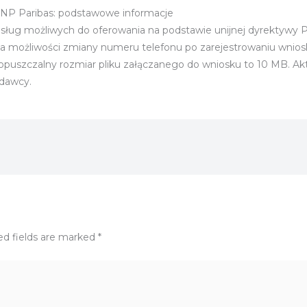
NP Paribas: podstawowe informacje
ug możliwych do oferowania na podstawie unijnej dyrektywy PS
 ma możliwości zmiany numeru telefonu po zarejestrowaniu wni
puszczalny rozmiar pliku załączanego do wniosku to 10 MB. Aktu
odawcy.
ed fields are marked
*