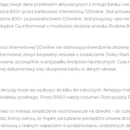
dzając swoje dane przelewem aktywacyjnym z innego banku i ni
dzina 800+ przez bankowość internetową GOonline. Jeśli potwi
zina 800+ za pośrednictwem GOonline. Jeśli powyższy opis nie d
ank będzie Cię informował o możliwości złożenia wniosku Rodzin
internetowej GOonline nie stanowią potwierdzenia złożenia wn
nemożesz złożyć bezpłatny wniosek o świadczenie Dobry Start.
owania, szczególnie w przypadku kredytów hipotecznych. Czas
żonej dokumentacji oraz obciążenia banku w danym okresie.
ecyzję może się wydłużyć do kilku dni roboczych. Niniejszy mat
iu Kodeksu cywilnego. Przez RRSO należy rozumieć Rzeczywistą
awać co miesiąc świadczenie wychowawcze na dziecko – do czasu
udzi, którzy wierzą, że mądre zarządzanie pieniędzmi otwiera drz
 finansową z realnym wsparciem w podejmowaniu codziennych de