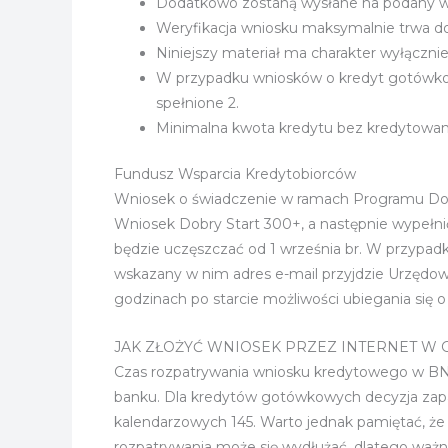
Dodatkowo zostaną wysłane na podany 
Weryfikacja wniosku maksymalnie trwa do
Niniejszy materiał ma charakter wyłączni
W przypadku wniosków o kredyt gotówkowy,
spełnione 2.
Minimalna kwota kredytu bez kredytowan
Fundusz Wsparcia Kredytobiorców
Wniosek o świadczenie w ramach Programu Dobry
Wniosek Dobry Start 300+, a następnie wypełni
będzie uczęszczać od 1 września br. W przypadk
wskazany w nim adres e-mail przyjdzie Urzędo
godzinach po starcie możliwości ubiegania się
JAK ZŁOŻYĆ WNIOSEK PRZEZ INTERNET W
Czas rozpatrywania wniosku kredytowego w BNP
banku. Dla kredytów gotówkowych decyzja zapa
kalendarzowych 145. Warto jednak pamiętać, że
rozpatrywania może się wydłużać, dlatego ważn