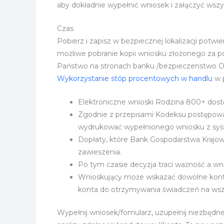
aby dokładnie wypełnić wniosek i załączyć wszy
Czas
Pobierz i zapisz w bezpiecznej lokalizacji pot
możliwe pobranie kopii wniosku złożonego za p
Państwo na stronach banku /bezpieczenstwo Otw
Wykorzystanie stóp procentowych w handlu
w p
Elektroniczne wnioski Rodzina 800+ dostę
Zgodnie z przepisami Kodeksu postępowan
wydrukować wypełnionego wniosku z syste
Dopłaty, które Bank Gospodarstwa Krajow
zawieszenia.
Po tym czasie decyzja traci ważność a wn
Wnioskujący może wskazać dowolne konto
konta do otrzymywania świadczeń na wszy
Wypełnij wniosek/fomularz, uzupełnij niezbędne