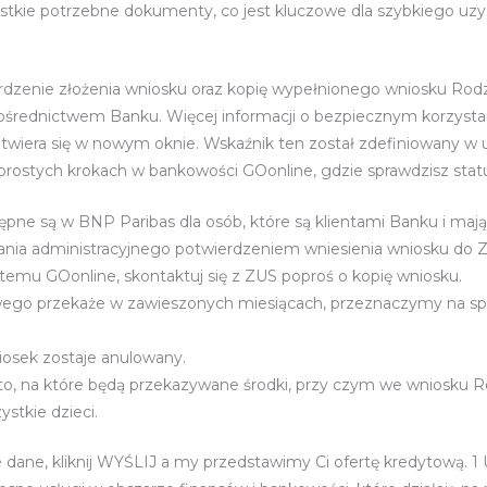
stkie potrzebne dokumenty, co jest kluczowe dla szybkiego uzys
wierdzenie złożenia wniosku oraz kopię wypełnionego wniosku Ro
ośrednictwem Banku. Więcej informacji o bezpiecznym korzystan
iera się w nowym oknie. Wskaźnik ten został zdefiniowany w ust
rostych krokach w bankowości GOonline, gdzie sprawdzisz stat
pne są w BNP Paribas dla osób, które są klientami Banku i maj
ia administracyjnego potwierdzeniem wniesienia wniosku do ZUS
mu GOonline, skontaktuj się z ZUS poproś o kopię wniosku.
ego przekaże w zawieszonych miesiącach, przeznaczymy na spła
iosek zostaje anulowany.
, na które będą przekazywane środki, przy czym we wniosku 
stkie dzieci.
 dane, kliknij WYŚLIJ a my przedstawimy Ci ofertę kredytową. 1 