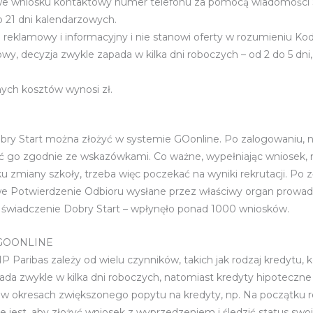
we wniosku kontaktowy numer telefonu za pomocą wiadomości
 21 dni kalendarzowych.
e reklamowy i informacyjny i nie stanowi oferty w rozumieniu Ko
 decyzja zwykle zapada w kilka dni roboczych – od 2 do 5 dni,
ych kosztów wynosi zł.
 Start można złożyć w systemie GOonline. Po zalogowaniu, nal
ć go zgodnie ze wskazówkami. Co ważne, wypełniając wniosek, n
u zmiany szkoły, trzeba więc poczekać na wyniki rekrutacji. Po
we Potwierdzenie Odbioru wysłane przez właściwy organ prowad
 o świadczenie Dobry Start – wpłynęło ponad 1000 wniosków.
 GOONLINE
 Paribas zależy od wielu czynników, takich jak rodzaj kredytu
da zwykle w kilka dni roboczych, natomiast kredyty hipotecz
 w okresach zwiększonego popytu na kredyty, np. Na początku ro
e jest, aby złożyć wniosek z wyprzedzeniem i śledzić status sw