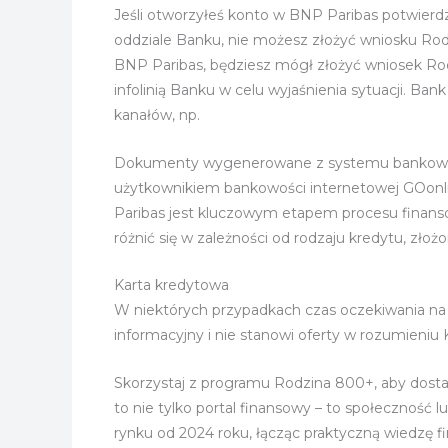
Jeśli otworzyłeś konto w BNP Paribas potwier
oddziale Banku, nie możesz złożyć wniosku Ro
BNP Paribas, będziesz mógł złożyć wniosek Rod
infolinią Banku w celu wyjaśnienia sytuacji. B
kanałów, np.
Dokumenty wygenerowane z systemu bankowości 
użytkownikiem bankowości internetowej GOonli
Paribas jest kluczowym etapem procesu finans
różnić się w zależności od rodzaju kredytu, zło
Karta kredytowa
W niektórych przypadkach czas oczekiwania na d
informacyjny i nie stanowi oferty w rozumien
Skorzystaj z programu Rodzina 800+, aby dost
to nie tylko portal finansowy – to społeczność l
rynku od 2024 roku, łącząc praktyczną wiedzę