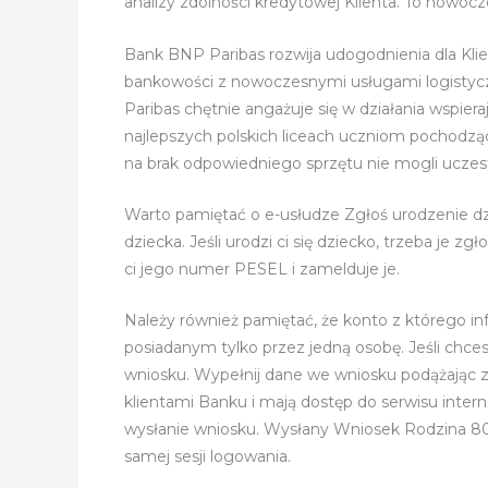
analizy zdolności kredytowej Klienta. To nowoc
Bank BNP Paribas rozwija udogodnienia dla Kli
bankowości z nowoczesnymi usługami logistyc
Paribas chętnie angażuje się w działania wspier
najlepszych polskich liceach uczniom pochodzą
na brak odpowiedniego sprzętu nie mogli uczest
Warto pamiętać o e-usłudze Zgłoś urodzenie dzi
dziecka. Jeśli urodzi ci się dziecko, trzeba je 
ci jego numer PESEL i zamelduje je.
Należy również pamiętać, że konto z którego 
posiadanym tylko przez jedną osobę. Jeśli chc
wniosku. Wypełnij dane we wniosku podążając za
klientami Banku i mają dostęp do serwisu inter
wysłanie wniosku. Wysłany Wniosek Rodzina 80
samej sesji logowania.