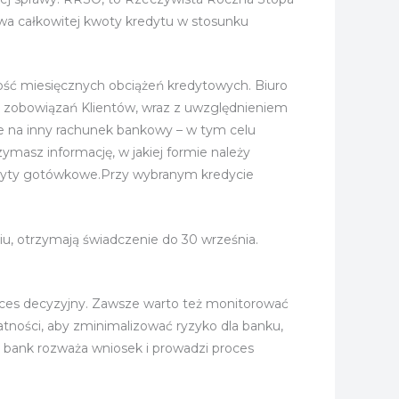
owa całkowitej kwoty kredytu w stosunku
ość miesięcznych obciążeń kredytowych. Biuro
z zobowiązań Klientów, wraz z uwzględnieniem
ie na inny rachunek bankowy – w tym celu
ymasz informację, w jakiej formie należy
redyty gotówkowe.Przy wybranym kredycie
niu, otrzymają świadczenie do 30 września.
roces decyzyjny. Zawsze warto też monitorować
ności, aby zminimalizować ryzyko dla banku,
 bank rozważa wniosek i prowadzi proces