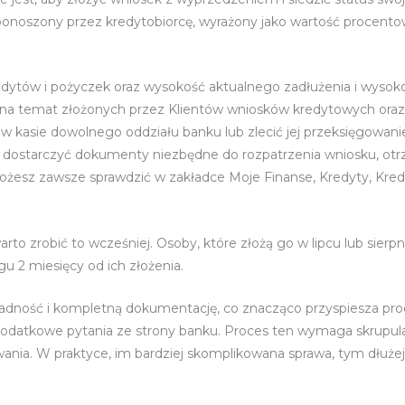
 ponoszony przez kredytobiorcę, wyrażony jako wartość procent
dytów i pożyczek oraz wysokość aktualnego zadłużenia i wysok
e na temat złożonych przez Klientów wniosków kredytowych ora
w kasie dowolnego oddziału banku lub zlecić jej przeksięgowan
ie dostarczyć dokumenty niezbędne do rozpatrzenia wniosku, otrz
 możesz zawsze sprawdzić w zakładce Moje Finanse, Kredyty, K
arto zrobić to wcześniej. Osoby, które złożą go w lipcu lub sierp
u 2 miesięcy od ich złożenia.
okładność i kompletną dokumentację, co znacząco przyspiesza p
odatkowe pytania ze strony banku. Proces ten wymaga skrupulat
ia. W praktyce, im bardziej skomplikowana sprawa, tym dłużej