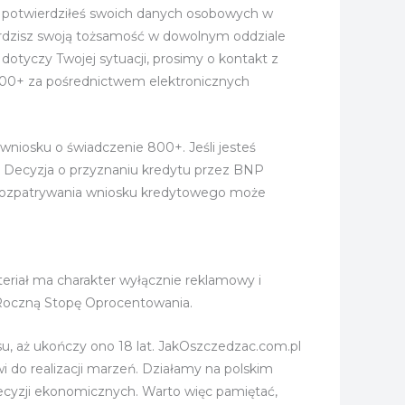
e potwierdziłeś swoich danych osobowych w
erdzisz swoją tożsamość w dowolnym oddziale
otyczy Twojej sytuacji, prosimy o kontakt z
a 800+ za pośrednictwem elektronicznych
iosku o świadczenie 800+. Jeśli jesteś
 Decyzja o przyznaniu kredytu przez BNP
 rozpatrywania wniosku kredytowego może
eriał ma charakter wyłącznie reklamowy i
 Roczną Stopę Oprocentowania.
, aż ukończy ono 18 lat. JakOszczedzac.com.pl
wi do realizacji marzeń. Działamy na polskim
cyzji ekonomicznych. Warto więc pamiętać,