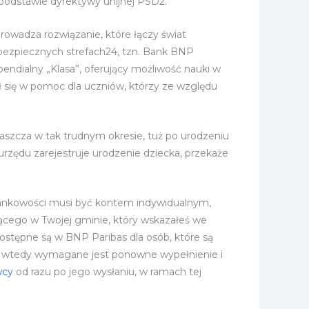
a podstawie dyrektywy unijnej PSD2.
owadza rozwiązanie, które łączy świat
bezpiecznych strefach24, tzn. Bank BNP
pendialny „Klasa”, oferujący możliwość nauki w
 się w pomoc dla uczniów, którzy ze względu
łaszcza w tak trudnym okresie, tuż po urodzeniu
 urzędu zarejestruje urodzenie dziecka, przekaże
Bankowości musi być kontem indywidualnym,
ącego w Twojej gminie, który wskazałeś we
ostępne są w BNP Paribas dla osób, które są
ia”, wtedy wymagane jest ponowne wypełnienie i
wcy
od razu po jego wysłaniu, w ramach tej