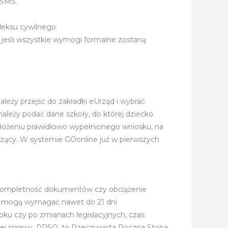
 SMS.
deksu cywilnego.
 jeśli wszystkie wymogi formalne zostaną
eży przejść do zakładki eUrząd i wybrać
ależy podać dane szkoły, do której dziecko
 złożeniu prawidłowo wypełnionego wniosku, na
zący. W systemie GOonline już w pierwszych
, kompletność dokumentów czy obciążenie
ne mogą wymagać nawet do 21 dni
ku czy po zmianach legislacyjnych, czas
ojej sprawy. RRSO, to Rzeczywista Roczna Stopa