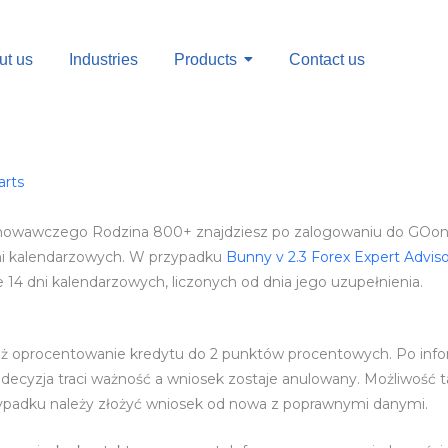
ut us
Industries
Products
Contact us
arts
chowawczego Rodzina 800+ znajdziesz po zalogowaniu do GOon
ni kalendarzowych. W przypadku
Bunny v 2.3 Forex Expert Adviso
 14 dni kalendarzowych, liczonych od dnia jego uzupełnienia.
iż oprocentowanie kredytu do 2 punktów procentowych. Po info
e decyzja traci ważność a wniosek zostaje anulowany. Możliwość t
ypadku należy złożyć wniosek od nowa z poprawnymi danymi.